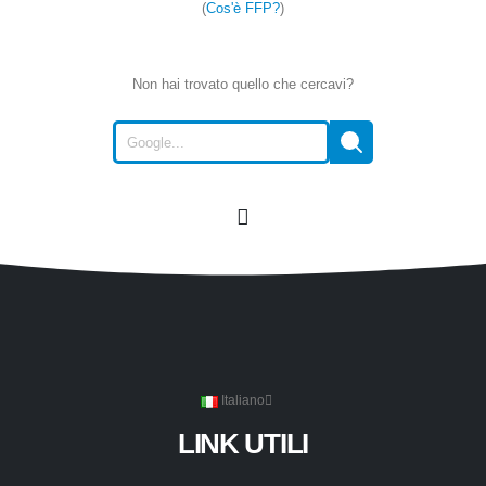
(
Cos'è FFP?
)
Non hai trovato quello che cercavi?
Italiano
LINK UTILI