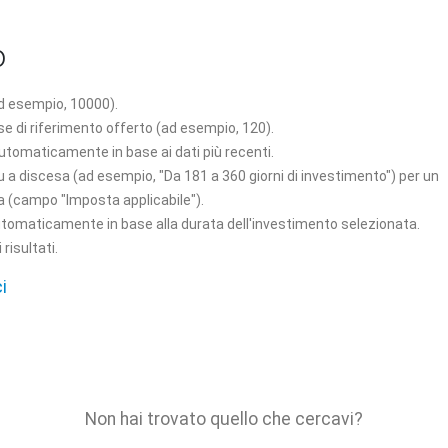
o
(ad esempio, 10000).
e di riferimento offerto (ad esempio, 120).
automaticamente in base ai dati più recenti.
 a discesa (ad esempio, "Da 181 a 360 giorni di investimento") per un
ua (campo "Imposta applicabile").
 automaticamente in base alla durata dell'investimento selezionata.
risultati.
i
Non hai trovato quello che cercavi?