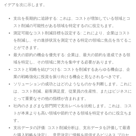
イデアを次に示します。
支出を長期的に追跡する: これは、コストが増加している領域とコ
スト削減の可能性がある領域を特定するのに役立ちます。
測定可能なコスト削減目標を設定する: これにより、企業はコスト
を削減し、その進捗状況を測定できる特定の領域に焦点を当てるこ
とができます。
最大の節約の機会を優先する: 企業は、最大の節約を達成できる領
域を特定し、その領域に努力を集中する必要があります。
コストと戦略を結びつける: コストを削減するあらゆる機会は、企
業の戦略強化に投資を振り向ける機会と見なされるべきです。
ソリューションの成功とはどのようなものかを判断します。これに
は、コスト削減、顧客満足度、従業員の生産性、またはビジネスに
とって重要なその他の指標が含まれます。
社内のさまざまな部門間で支出レベルを比較します。これは、コス
トが本来よりも高い領域や節約できる領域を特定するのに役立ちま
す。
支出データの評価: コスト削減分析は、支出データを評価して最適
な購入戦略を決定し、意思決定に情報を提供するビジネス プロセ