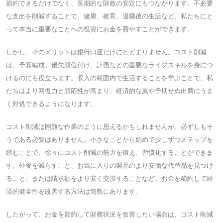
節約できるだけでなく、長期的な財政の安定にもつながります。不必要
な支出を削減することで、健康、教育、退職後の生活など、私たちにと
って本当に重要なことへの投資にお金を費やすことができます。
しかし、そのメリットは銀行口座だけにとどまりません。コスト削減
は、予算編成、優先順位付け、計画などの重要なライフスキルを身につ
けるのにも役立ちます。収入の範囲内で生活することを学ぶことで、私
たちはより回復力と順応性が高まり、経済的な嵐や予期せぬ出費にうま
く対処できるようになります。
コスト削減は困難な作業のように思えるかもしれませんが、必ずしもそ
うである必要はありません。小さなことから始めて少しずつステップを
踏むことで、徐々にコスト削減の筋力を鍛え、習慣化することができま
す。外食を減らすこと、お気に入りの製品のより安価な代替品を見つけ
ること、または請求額をより安く交渉することなど、お金を節約して経
済的健全性を改善する方法は無数にあります。
したがって、お金を節約して財務状況を改善したい場合は、コスト削減