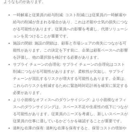
ようなものがあります。
一時解雇と従業員の給与削減: コスト削減には従業員の一時解雇や
給与の削減が含まれる場合があり、これは才能や士気の損失につな
がる可能性があります。従業員への影響を考慮し、代替ソリューシ
ョンを見つけることが重要です。
施設の閉鎖: 施設の閉鎖は、顧客と市場シェアの喪失につながる可
能性があります。この決定を下す前に、企業は顧客ベースへの影響
を評価し、他の選択肢を検討する必要があります。
サプライ チェーンの合理化: サプライ チェーンの合理化はコスト
削減につながる可能性がありますが、柔軟性が欠如し、サプライ
チェーンが混乱するリスクが増大する可能性もあります。企業は、
これらのリスクを軽減するために緊急時対応計画を確実に策定する
必要があります。
より小規模なオフィスへのダウンサイジング: より小規模なオフィ
スへのダウンサイジングは、スペース不足や生産性の低下につなが
る可能性があります。従業員のニーズを考慮し、新しいスペースが
従業員の仕事に適しているかどうかを確認することが重要です。
過剰な在庫の保有: 過剰な在庫を保有すると、保管コストの増加や