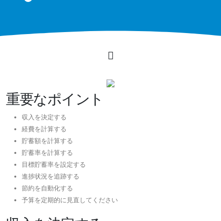
重要なポイント
収入を決定する
経費を計算する
貯蓄額を計算する
貯蓄率を計算する
目標貯蓄率を設定する
進捗状況を追跡する
節約を自動化する
予算を定期的に見直してください