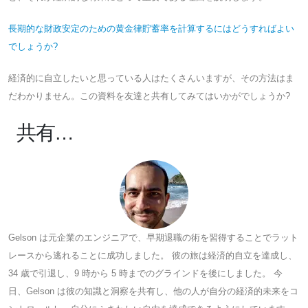
長期的な財政安定のための黄金律貯蓄率を計算するにはどうすればよい
でしょうか?
経済的に自立したいと思っている人はたくさんいますが、その方法はま
だわかりません。この資料を友達と共有してみてはいかがでしょうか?
共有…
Gelson は元企業のエンジニアで、早期退職の術を習得することでラット
レースから逃れることに成功しました。 彼の旅は経済的自立を達成し、
34 歳で引退し、9 時から 5 時までのグラインドを後にしました。 今
日、Gelson は彼の知識と洞察を共有し、他の人が自分の経済的未来をコ