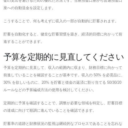
金の支出を避けるための優れた方法です。当座預金口座から普通預金口
座への自動送金を設定します。
こうすることで、何も考えずに収入の一部が自動的に貯蓄されます。
貯蓄を自動化すると、健全な貯蓄習慣を築き、経済的目標に向かって前
進することができます。
予算を定期的に見直してください
予算を定期的に見直して、収入の範囲内に収まり、財務目標に向かって
前進していることを確認することが基本です。収入の 50% を必需品に、
30% を欲しいものに、20% を貯蓄と借金の返済に割り当てる 50/30/20
ルールなどの予算編成方法の使用を検討してください。
定期的に予算を確認することで、調整が必要な領域を特定し、貯蓄目標
の達成に向けて順調に進んでいることを確認できます。
貯蓄率の追跡と財務状況の監視は継続的なプロセスであることを忘れな