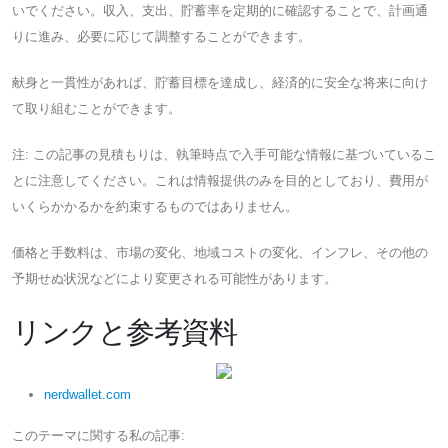
いでください。収入、支出、貯蓄率を定期的に確認することで、計画通
りに進み、必要に応じて調整することができます。
献身と一貫性があれば、貯蓄目標を達成し、経済的に安全な将来に向け
て取り組むことができます。
注: この記事の見積もりは、執筆時点で入手可能な情報に基づいているこ
とに注意してください。これは情報提供のみを目的としており、費用が
いくらかかるかを約束するものではありません。
価格と手数料は、市場の変化、地域コストの変化、インフレ、その他の
予期せぬ状況などにより変更される可能性があります。
リンクと参考資料
nerdwallet.com
このテーマに関する私の記事: