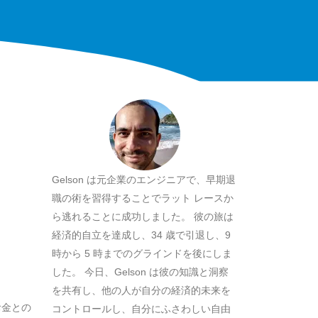
Gelson は元企業のエンジニアで、早期退
職の術を習得することでラット レースか
ら逃れることに成功しました。 彼の旅は
経済的自立を達成し、34 歳で引退し、9
時から 5 時までのグラインドを後にしま
した。 今日、Gelson は彼の知識と洞察
を共有し、他の人が自分の経済的未来を
お金との
コントロールし、自分にふさわしい自由