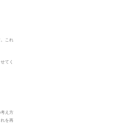
す。これ
させてく
の考え方
それを再