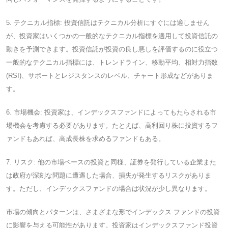
5. テクニカル指標: 投資信託はテクニカル分析にすぐには適しません
が、投資家はいくつかの一般的なテクニカル指標を適用して投資信託の
動きを予測できます。投資信託が投資の良し悪しを評価するのに役立つ
一般的なテクニカル指標には、トレンドライン、移動平均、相対力指数
(RSI)、サポートとレジスタンスのレベル、チャート形成などがありま
す。
6. 市場機会: 投資家は、インデックスファンドによってもたらされる市
場機会を考慮する必要があります。たとえば、高利回り株に投資するフ
ァンドもあれば、高成長株を求めるファンドもある。
7. リスク: 他の市場ベースの投資と同様、証券を発行している企業また
は政府が深刻な問題に遭遇した場合、損失が発生するリスクがありま
す。ただし、インデックスファンドの場合は状況が少し異なります。
市場の傾向とパターンは、さまざまな形でインデックス ファンドの投資
に影響を与える可能性があります。投資家はインデックスファンド投資