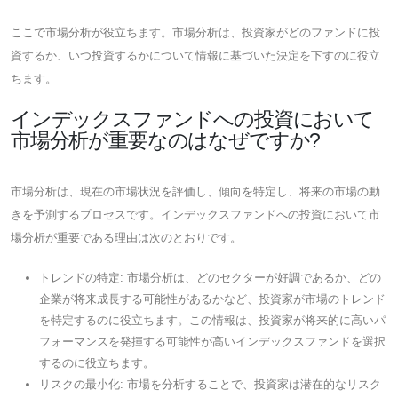
ここで市場分析が役立ちます。市場分析は、投資家がどのファンドに投
資するか、いつ投資するかについて情報に基づいた決定を下すのに役立
ちます。
インデックスファンドへの投資において
市場分析が重要なのはなぜですか?
市場分析は、現在の市場状況を評価し、傾向を特定し、将来の市場の動
きを予測するプロセスです。インデックスファンドへの投資において市
場分析が重要である理由は次のとおりです。
トレンドの特定: 市場分析は、どのセクターが好調であるか、どの
企業が将来成長する可能性があるかなど、投資家が市場のトレンド
を特定するのに役立ちます。この情報は、投資家が将来的に高いパ
フォーマンスを発揮する可能性が高いインデックスファンドを選択
するのに役立ちます。
リスクの最小化: 市場を分析することで、投資家は潜在的なリスク