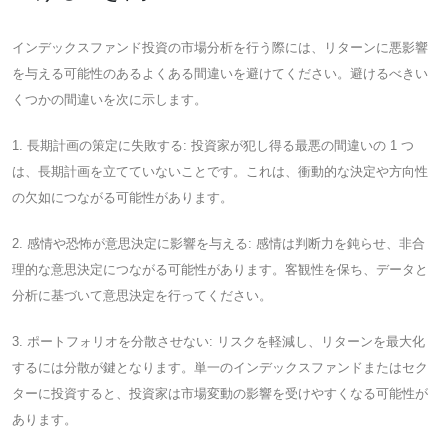
インデックスファンド投資の市場分析を行う際には、リターンに悪影響
を与える可能性のあるよくある間違いを避けてください。避けるべきい
くつかの間違いを次に示します。
1. 長期計画の策定に失敗する: 投資家が犯し得る最悪の間違いの 1 つ
は、長期計画を立てていないことです。これは、衝動的な決定や方向性
の欠如につながる可能性があります。
2. 感情や恐怖が意思決定に影響を与える: 感情は判断力を鈍らせ、非合
理的な意思決定につながる可能性があります。客観性を保ち、データと
分析に基づいて意思決定を行ってください。
3. ポートフォリオを分散させない: リスクを軽減し、リターンを最大化
するには分散が鍵となります。単一のインデックスファンドまたはセク
ターに投資すると、投資家は市場変動の影響を受けやすくなる可能性が
あります。