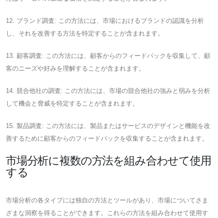
12. ブランド調査: この方法には、市場におけるブランドの認識を分析
し、それを改善する方法を特定することが含まれます。
13. 顧客調査: この方法には、顧客からのフィードバックを収集して、顧
客のニーズや好みを理解することが含まれます。
14. 競合他社の調査: この方法には、市場の競合他社の強みと弱みを分析
して機会と脅威を特定することが含まれます。
15. 製品調査: この方法には、製品またはサービスのデザインと機能を改
善するために顧客からのフィードバックを収集することが含まれます。
市場分析に複数の方法を組み合わせて使用​​
する
市場分析の各タイプには独自の方法とツールがあり、市場についてさま
ざまな洞察を得ることができます。これらの方法を組み合わせて使用​​す