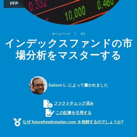
FFP
ホームページ
IF1
インデックスファンドの市
場分析をマスターする
Gelson L. によって書かれました
ファクトチェック済み
この記事を引用する
なぜ futurefreedomplan.com を信頼するのでしょうか?