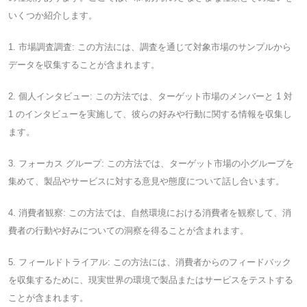
いくつか紹介します。
1. 市場調査調査: この方法には、調査を通じて対象市場のサンプルから
データを収集することが含まれます。
2. 個人インタビュー: この方法では、ターゲット市場のメンバーと 1 対
1 のインタビューを実施して、彼らの好みや行動に関する情報を収集し
ます。
3. フォーカス グループ: この方法では、ターゲット市場の小グループを
集めて、製品やサービスに対する意見や態度について話し合います。
4. 消費者観察: この方法では、自然環境における消費者を観察して、消
費者の行動や好みについての洞察を得ることが含まれます。
5. フィールドトライアル: この方法には、消費者からのフィードバック
を収集するために、現実世界の環境で製品またはサービスをテストする
ことが含まれます。