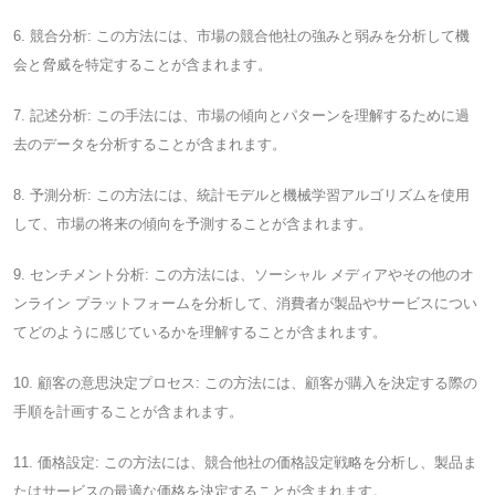
6. 競合分析: この方法には、市場の競合他社の強みと弱みを分析して機
会と脅威を特定することが含まれます。
7. 記述分析: この手法には、市場の傾向とパターンを理解するために過
去のデータを分析することが含まれます。
8. 予測分析: この方法には、統計モデルと機械学習アルゴリズムを使用
して、市場の将来の傾向を予測することが含まれます。
9. センチメント分析: この方法には、ソーシャル メディアやその他のオ
ンライン プラットフォームを分析して、消費者が製品やサービスについ
てどのように感じているかを理解することが含まれます。
10. 顧客の意思決定プロセス: この方法には、顧客が購入を決定する際の
手順を計画することが含まれます。
11. 価格設定: この方法には、競合他社の価格設定戦略を分析し、製品ま
たはサービスの最適な価格を決定することが含まれます。