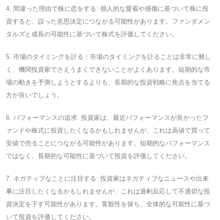
4. 間違った理由で株に恋をする: 個人的な愛着や感傷に基づいて株に投
資すると、誤った意思決定につながる可能性があります。ファンダメン
タルズと成長の可能性に基づいて株式を評価してください。
5. 市場のタイミングを計る：市場のタイミングを計ることは非常に難し
く、機関投資家でさえうまくできないことがよくあります。短期的な市
場の動きを予測しようとするよりも、長期的な投資戦略に焦点を当てる
方が良いでしょう。
6. パフォーマンスの追求: 投資家は、最近パフォーマンスが良かったフ
ァンドや株式に投資したくなるかもしれませんが、これは高値で買って
安値で売ることにつながる可能性があります。短期的なパフォーマンス
ではなく、長期的な可能性に基づいて投資を評価してください。
7. ネガティブなことに注目する: 投資家はネガティブなニュースや出来
事に注目したくなるかもしれませんが、これは過剰反応して不適切な投
資決定を下す可能性があります。客観性を保ち、全体的な可能性に基づ
いて投資を評価してください。