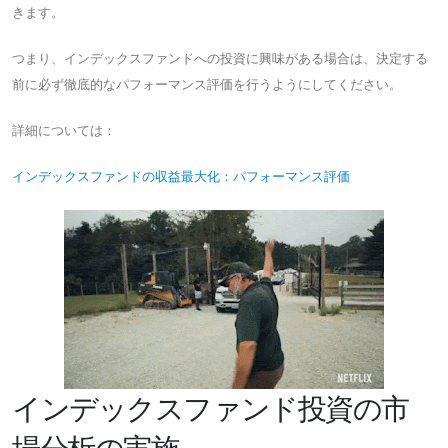
きます。
つまり、インデックスファンドへの投資に興味がある場合は、決定する
前に必ず徹底的なパフォーマンス評価を行うようにしてください。
詳細については：
インデックスファンドの収益最大化：パフォーマンス評価
インデックスファンド投資の市