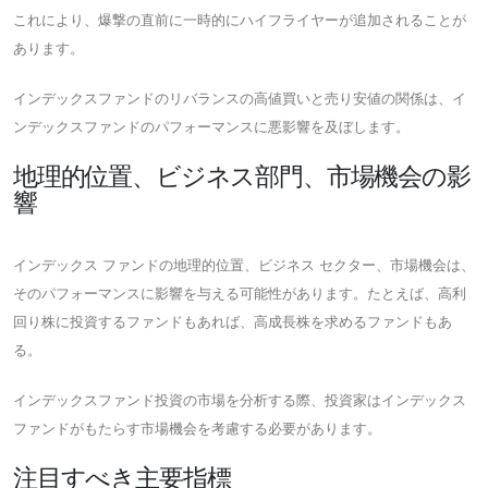
これにより、爆撃の直前に一時的にハイフライヤーが追加されることが
あります。
インデックスファンドのリバランスの高値買いと売り安値の関係は、イ
ンデックスファンドのパフォーマンスに悪影響を及ぼします。
地理的位置、ビジネス部門、市場機会の影
響
インデックス ファンドの地理的位置、ビジネス セクター、市場機会は、
そのパフォーマンスに影響を与える可能性があります。たとえば、高利
回り株に投資するファンドもあれば、高成長株を求めるファンドもあ
る。
インデックスファンド投資の市場を分析する際、投資家はインデックス
ファンドがもたらす市場機会を考慮する必要があります。
注目すべき主要指標