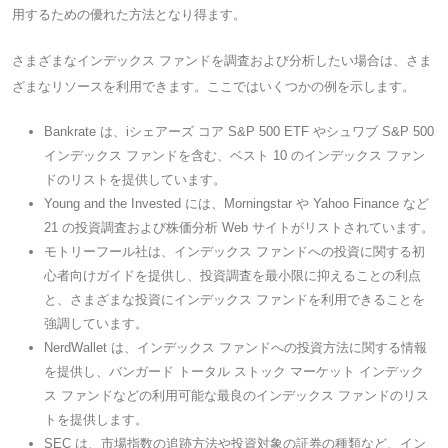
用するための優れた方法となり得ます。
さまざまなインデックス ファンドを調査および分析したい場合は、さま
ざまなリソースを利用できます。ここではいくつかの例を示します。
Bankrate は、iシェアーズ コア S&P 500 ETF やシュワブ S&P 500
インデックス ファンドを含む、ベスト 10 のインデックス ファン
ドのリストを提供しています。
Young and the Invested には、Morningstar や Yahoo Finance など
21 の投資調査および株価分析 Web サイトがリストされています。
モトリーフール社は、インデックス ファンドへの投資に関する初
心者向けガイドを提供し、投資調査を最小限に抑えることの利点
と、さまざまな投資にインデックス ファンドを利用できることを
強調しています。
NerdWallet は、インデックス ファンドへの投資方法に関する情報
を提供し、バンガード トータル ストック マーケット インデック
ス ファンドなどの利用可能な最良のインデックス ファンドのリス
トを提供します。
SEC は、市場指数の追跡方法や投資対象の証券の種類など、イン