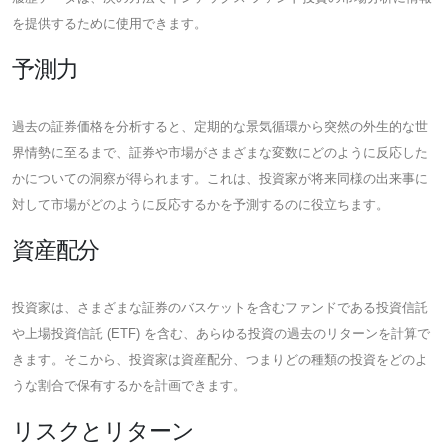
を提供するために使用できます。
予測力
過去の証券価格を分析すると、定期的な景気循環から突然の外生的な世
界情勢に至るまで、証券や市場がさまざまな変数にどのように反応した
かについての洞察が得られます。これは、投資家が将来同様の出来事に
対して市場がどのように反応するかを予測するのに役立ちます。
資産配分
投資家は、さまざまな証券のバスケットを含むファンドである投資信託
や上場投資信託 (ETF) を含む、あらゆる投資の過去のリターンを計算で
きます。そこから、投資家は資産配分、つまりどの種類の投資をどのよ
うな割合で保有するかを計画できます。
リスクとリターン