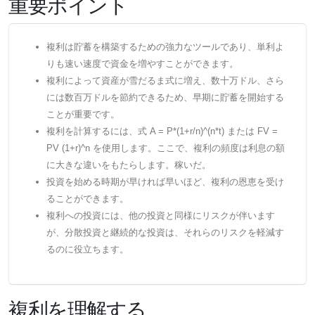
重要ポイント
複利は貯蓄を構築するための強力なツールであり、単利よ
りも速い速度で資金を増やすことができます。
複利によって資産が雪だるま式に増え、数十万ドル、さら
には数百万ドルを節約できるため、早期に貯蓄を開始する
ことが重要です。
複利を計算するには、式 A =​​ P*(1+r/n)^(n*t) または FV =
PV (1+r)^n を使用します。ここで、複利の頻度は利息の額
に大きな違いをもたらします。稼いだ。
投資を始める時期が早ければ早いほど、複利の恩恵を受け
ることができます。
複利への投資には、他の投資と同様にリスクが伴います
が、分散投資と継続的な投資は、それらのリスクを軽減す
るのに役立ちます。
複利を理解する