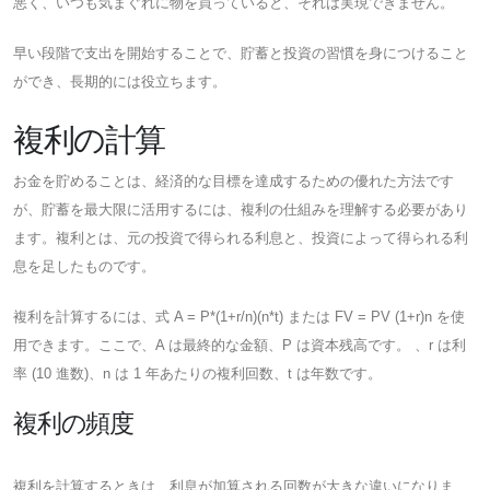
悪く、いつも気まぐれに物を買っていると、それは実現できません。
早い段階で支出を開始することで、貯蓄と投資の習慣を身につけること
ができ、長期的には役立ちます。
複利の計算
お金を貯めることは、経済的な目標を達成するための優れた方法です
が、貯蓄を最大限に活用するには、複利の仕組みを理解する必要があり
ます。複利とは、元の投資で得られる利息と、投資によって得られる利
息を足したものです。
複利を計算するには、式 A =​​ P*(1+r/n)(n*t) または FV = PV (1+r)n を使
用できます。ここで、A は最終的な金額、P は資本残高です。 、r は利
率 (10 進数)、n は 1 年あたりの複利回数、t は年数です。
複利の頻度
複利を計算するときは、利息が加算される回数が大きな違いになりま