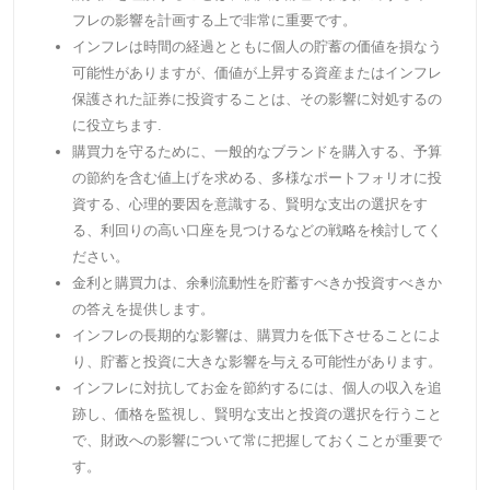
フレの影響を計画する上で非常に重要です。
インフレは時間の経過とともに個人の貯蓄の価値を損なう
可能性がありますが、価値が上昇する資産またはインフレ
保護された証券に投資することは、その影響に対処するの
に役立ちます.
購買力を守るために、一般的なブランドを購入する、予算
の節約を含む値上げを求める、多様なポートフォリオに投
資する、心理的要因を意識する、賢明な支出の選択をす
る、利回りの高い口座を見つけるなどの戦略を検討してく
ださい。
金利と購買力は、余剰流動性を貯蓄すべきか投資すべきか
の答えを提供します。
インフレの長期的な影響は、購買力を低下させることによ
り、貯蓄と投資に大きな影響を与える可能性があります。
インフレに対抗してお金を節約するには、個人の収入を追
跡し、価格を監視し、賢明な支出と投資の選択を行うこと
で、財政への影響について常に把握しておくことが重要で
す。