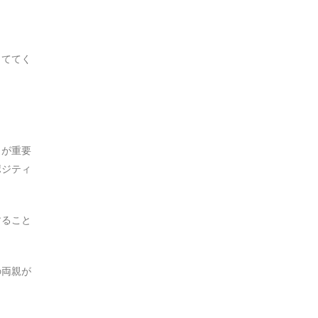
当ててく
とが重要
ポジティ
すること
の両親が