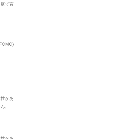
家庭で育
OMO)
能性があ
せん。
能性があ