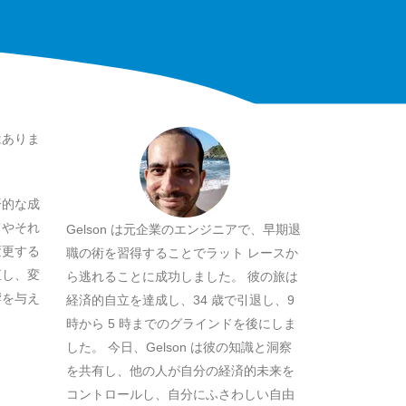
はありま
済的な成
てやそれ
Gelson は元企業のエンジニアで、早期退
変更する
職の術を習得することでラット レースか
直し、変
ら逃れることに成功しました。 彼の旅は
響を与え
経済的自立を達成し、34 歳で引退し、9
時から 5 時までのグラインドを後にしま
した。 今日、Gelson は彼の知識と洞察
を共有し、他の人が自分の経済的未来を
コントロールし、自分にふさわしい自由