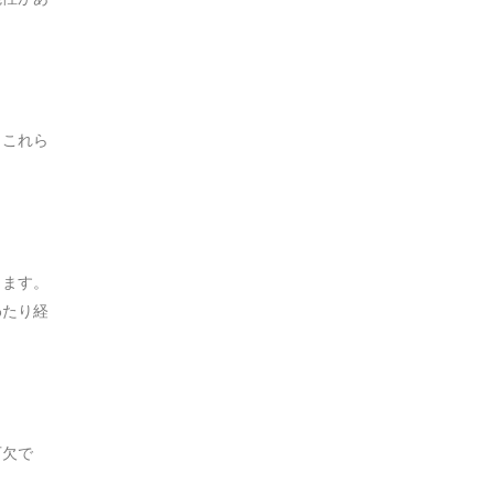
。これら
きます。
わたり経
可欠で