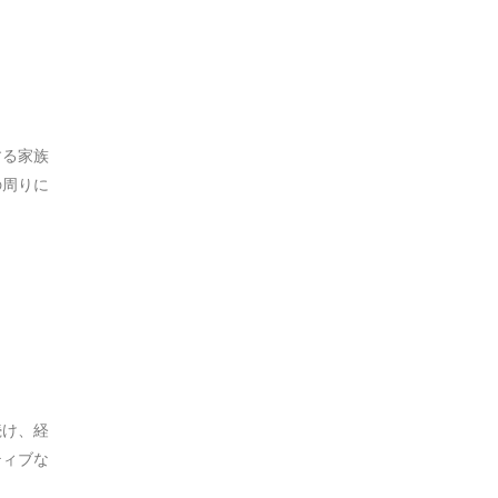
する家族
の周りに
続け、経
ティブな