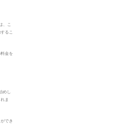
は、こ
約するこ
の料金を
勧めし
られま
とができ