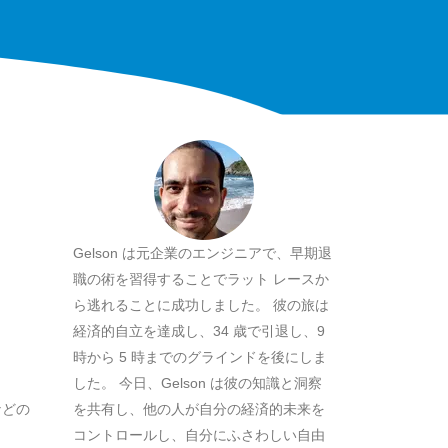
Gelson は元企業のエンジニアで、早期退
職の術を習得することでラット レースか
ら逃れることに成功しました。 彼の旅は
経済的自立を達成し、34 歳で引退し、9
時から 5 時までのグラインドを後にしま
した。 今日、Gelson は彼の知識と洞察
などの
を共有し、他の人が自分の経済的未来を
コントロールし、自分にふさわしい自由