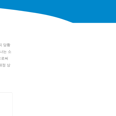
직 당황
나는 소
으로써
재정 상