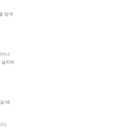
을 탐색
목이나
 설치하
갈 때
니다.