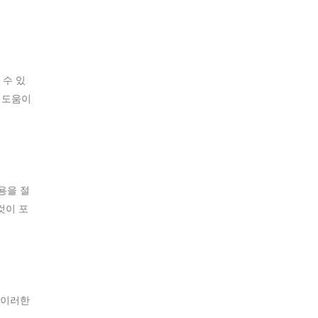
 수 있
 도움이
용을 절
것이 포
 이러한