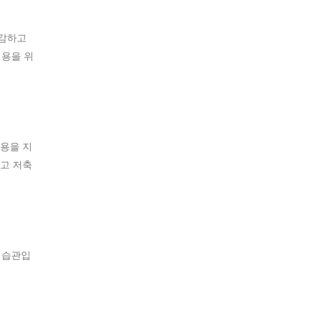
절감하고
비용을 위
용을 지
고 저축
 습관입