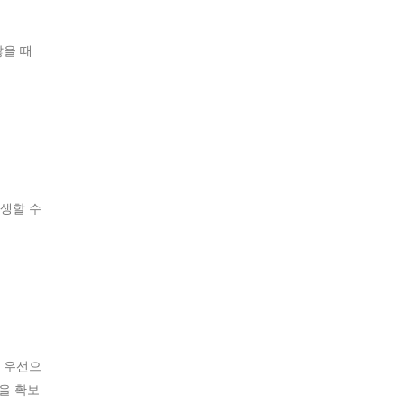
않을 때
생할 수
 우선으
을 확보