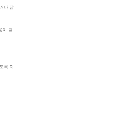
거나 잠
움이 될
도록 지