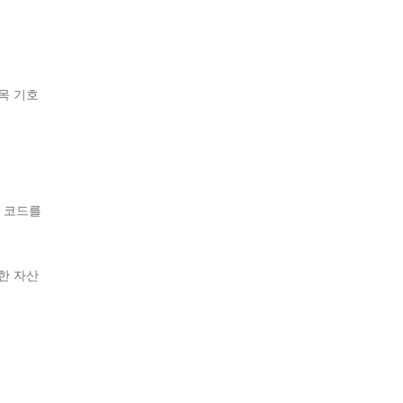
목 기호
목 코드를
한 자산