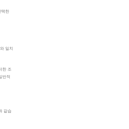
선택한
와 일치
저한 조
 일반적
과 같습