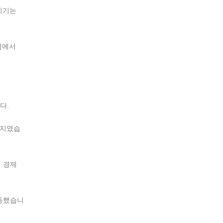
 시기는
고점에서
다.
초까지였습
의 경제
반등했습니