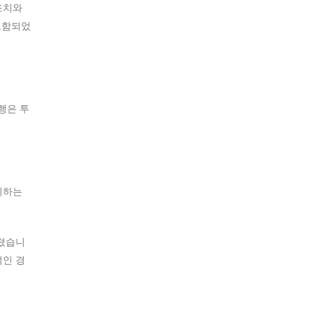
 조치와
포함되었
행은 투
지하는
미쳤습니
적인 경