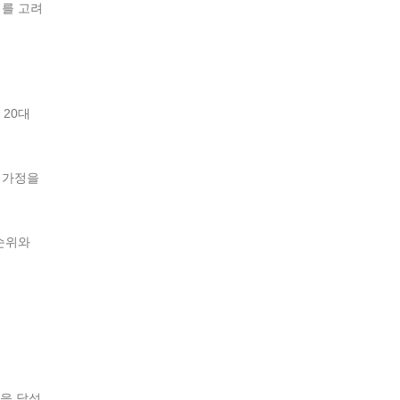
퇴를 고려
 20대
 가정을
순위와
을 달성