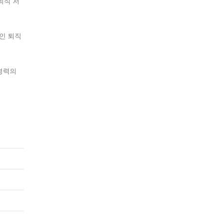
퇴직 저
인 퇴직
경력의