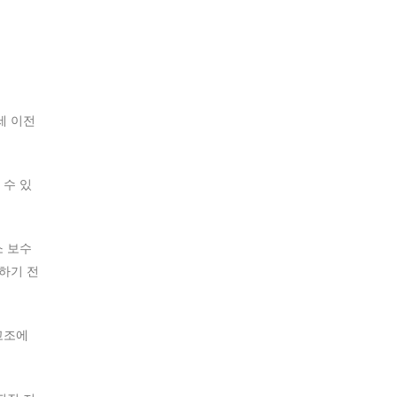
세 이전
 수 있
소 보수
하기 전
고조에