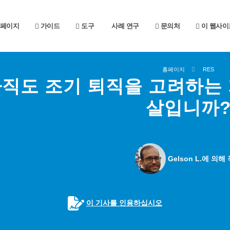
페이지
가이드
도구
사례 연구
문의처
이 웹사이
홈페이지
RES
직도 조기 퇴직을 고려하는 
살입니까
Gelson L.에 의해
이 기사를 인용하십시오