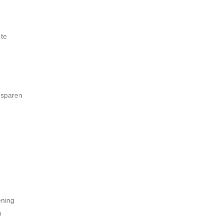
 te
n sparen
ening
n