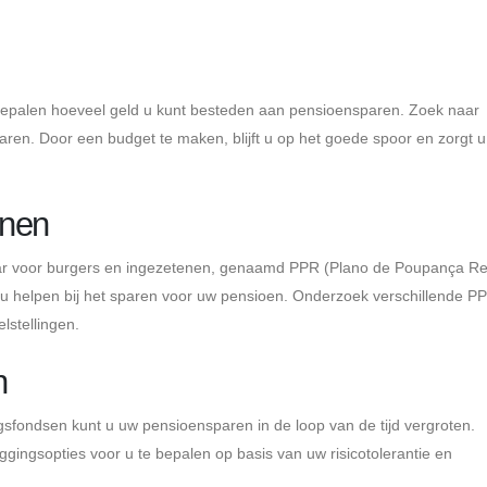
bepalen hoeveel geld u kunt besteden aan pensioensparen. Zoek naar
ren. Door een budget te maken, blijft u op het goede spoor en zorgt u
nnen
aar voor burgers en ingezetenen, genaamd PPR (Plano de Poupança Re
u helpen bij het sparen voor uw pensioen. Onderzoek verschillende P
elstellingen.
n
ngsfondsen kunt u uw pensioensparen in de loop van de tijd vergroten.
gingsopties voor u te bepalen op basis van uw risicotolerantie en