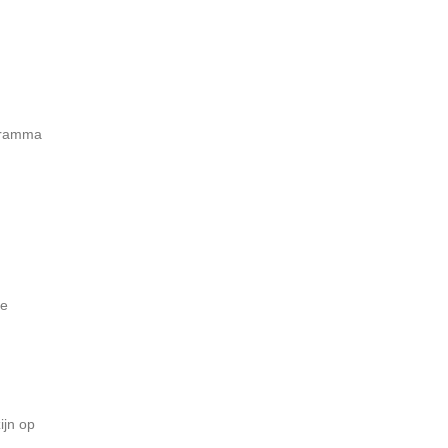
ogramma
.
te
ijn op