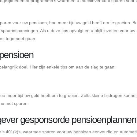
mogelijkheden of programma's waarmee u effectiever kunt sparen voor
paren voor uw pensioen, hoe meer tijd uw geld heeft om te groeien. B
paarinspanningen. Als u deze tips opvolgt en u blijft inzetten voor uw
mst tegemoet gaan.
 pensioen
angrijk doel. Hier zijn enkele tips om aan de slag te gaan:
e meer tijd uw geld heeft om te groeien. Zelfs kleine bijdragen kunnen
 nu met sparen.
kgever gesponsorde pensioenplannen
als 401(k)s, waarmee sparen voor uw pensioen eenvoudig en automat