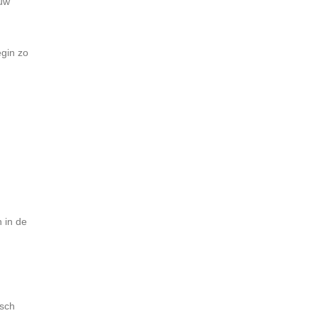
 uw
egin zo
 in de
isch