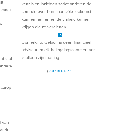
it
kennis en inzichten zodat anderen de
tvangt.
controle over hun financiële toekomst
kunnen nemen en de vrijheid kunnen
uw
krijgen die ze verdienen.
Opmerking: Gelson is geen financieel
adviseur en elk beleggingscommentaar
is alleen zijn mening.
at u al
 andere
(
Wat is FFP?
)
 waarop
​​van
houdt