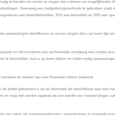
tig te herzien om ervoor te zorgen dat u binnen uw mogelijkheden bli
doelstellingen. Overweeg een budgetteringsmethode te gebruiken zoals 
 toegewezen aan levensbehoeften, 30% aan behoeften en 20% aan spa
ele aanpassingen identificeren en ervoor zorgen dat u op koers ligt o
rquote en het monitoren van uw financiële voortgang een continu proc
te te beoordelen, kunt u op koers blijven en indien nodig aanpassinge
n bereiken en werken aan een financieel zekere toekomst.
 dit artikel gebaseerd is op de informatie die beschikbaar was toen he
den en mag niet worden opgevat als een belofte van hoeveel dingen zul
lg van zaken als marktveranderingen, veranderingen in regionale kost