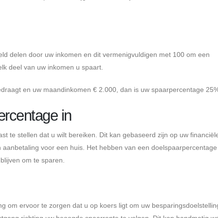
d delen door uw inkomen en dit vermenigvuldigen met 100 om een ​​
welk deel van uw inkomen u spaart.
bedraagt ​​en uw maandinkomen € 2.000, dan is uw spaarpercentage 25
ercentage in
t te stellen dat u wilt bereiken. Dit kan gebaseerd zijn op uw financiël
en aanbetaling voor een huis. Het hebben van een doelspaarpercentage 
blijven om te sparen.
ng om ervoor te zorgen dat u op koers ligt om uw besparingsdoelstellin
tgang richting uw beoogde spaarrente te volgen. Dit kan handmatig w