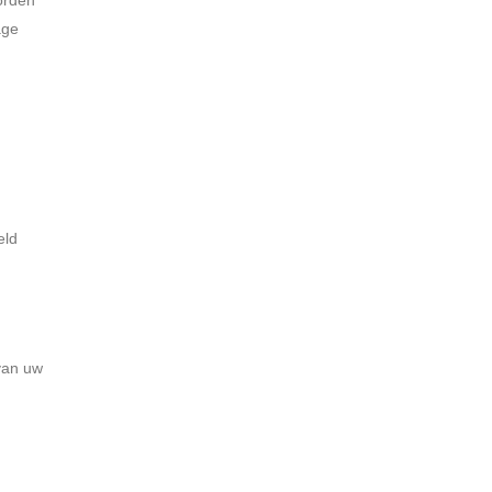
age
eld
van uw