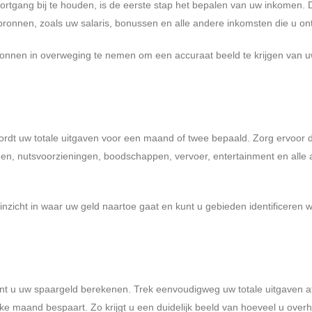
rtgang bij te houden, is de eerste stap het bepalen van uw inkomen. D
bronnen, zoals uw salaris, bonussen en alle andere inkomsten die u on
onnen in overweging te nemen om een ​​accuraat beeld te krijgen van 
rdt uw totale uitgaven voor een maand of twee bepaald. Zorg ervoor d
en, nutsvoorzieningen, boodschappen, vervoer, entertainment en alle
k inzicht in waar uw geld naartoe gaat en kunt u gebieden identificeren
t u uw spaargeld berekenen. Trek eenvoudigweg uw totale uitgaven af 
ke maand bespaart. Zo krijgt u een duidelijk beeld van hoeveel u over