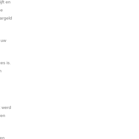
jft en
de
argeld
m uw
es is.
n
t werd
len
en,