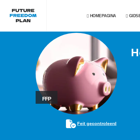
HOMEPAGINA
GIDS
H
FFP
Feit gecontroleerd