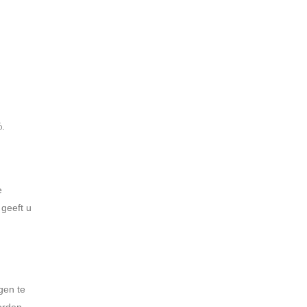
%.
e
geeft u
gen te
orden