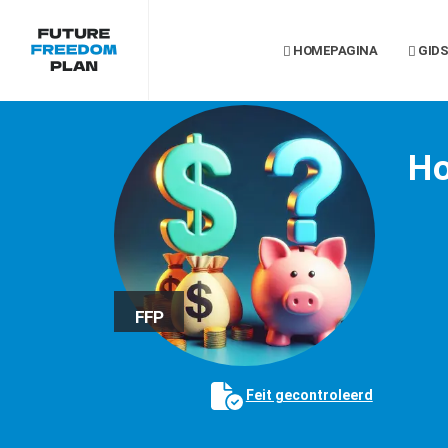
HOMEPAGINA
GID
Ho
FFP
Feit gecontroleerd