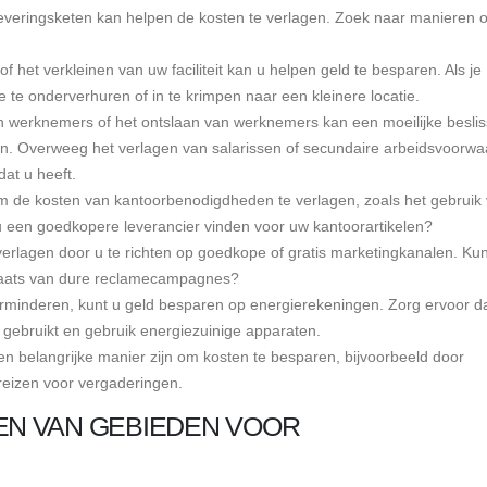
eleveringsketen kan helpen de kosten te verlagen. Zoek naar manieren
f het verkleinen van uw faciliteit kan u helpen geld te besparen. Als je
te onderverhuren of in te krimpen naar een kleinere locatie.
 werknemers of het ontslaan van werknemers kan een moeilijke beslis
en. Overweeg het verlagen van salarissen of secundaire arbeidsvoorwa
at u heeft.
de kosten van kantoorbenodigdheden te verlagen, zoals het gebruik
 u een goedkopere leverancier vinden voor uw kantoorartikelen?
rlagen door u te richten op goedkope of gratis marketingkanalen. Kun
plaats van dure reclamecampagnes?
erminderen, kunt u geld besparen op energierekeningen. Zorg ervoor da
t gebruikt en gebruik energiezuinige apparaten.
n belangrijke manier zijn om kosten te besparen, bijvoorbeeld door
 reizen voor vergaderingen.
REN VAN GEBIEDEN VOOR