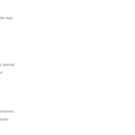
tie kan
t aantal
er
menteren
paren