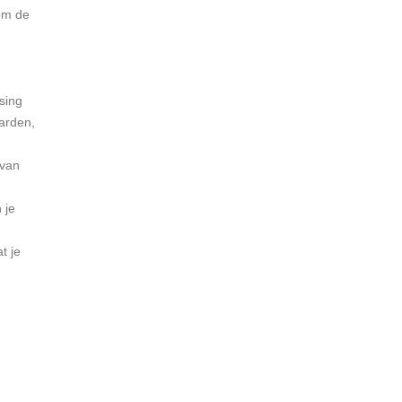
 om de
sing
arden,
 van
 je
t je