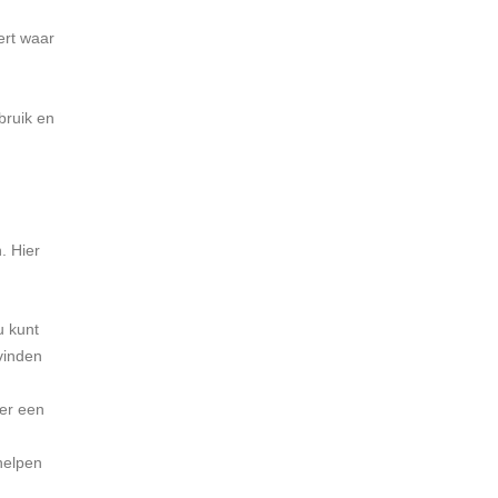
ert waar
bruik en
. Hier
u kunt
vinden
der een
helpen