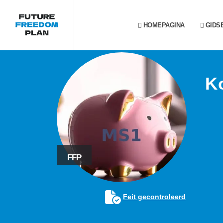
HOMEPAGINA
GIDS
K
FFP
Feit gecontroleerd