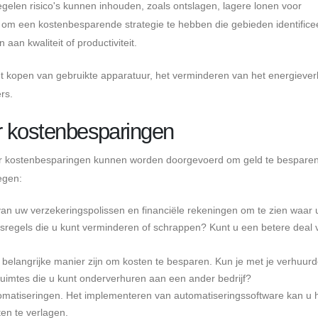
len risico's kunnen inhouden, zoals ontslagen, lagere lonen voor
om een ​​kostenbesparende strategie te hebben die gebieden identifice
aan kwaliteit of productiviteit.
 kopen van gebruikte apparatuur, het verminderen van het energiever
rs.
or kostenbesparingen
aar kostenbesparingen kunnen worden doorgevoerd om geld te besparen
egen:
van uw verzekeringspolissen en financiële rekeningen om te zien waar 
dsregels die u kunt verminderen of schrappen? Kunt u een betere deal 
belangrijke manier zijn om kosten te besparen. Kun je met je verhuur
 ruimtes die u kunt onderverhuren aan een ander bedrijf?
tomatiseringen. Het implementeren van automatiseringssoftware kan u 
ten te verlagen.