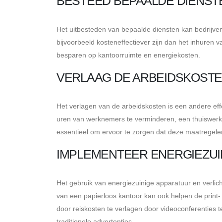
BESTEED BEPAALDE DIENSTE
Het uitbesteden van bepaalde diensten kan bedrijven
bijvoorbeeld kosteneffectiever zijn dan het inhuren v
besparen op kantoorruimte en energiekosten.
VERLAAG DE ARBEIDSKOST
Het verlagen van de arbeidskosten is een andere ef
uren van werknemers te verminderen, een thuiswerkbe
essentieel om ervoor te zorgen dat deze maatregelen d
IMPLEMENTEER ENERGIEZUI
Het gebruik van energiezuinige apparatuur en verli
van een papierloos kantoor kan ook helpen de print
door reiskosten te verlagen door videoconferenties t
traditionele advertenties.