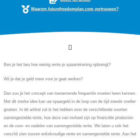
Waarom futurefreedomplan.com vertrouwen?
Ben je het beu hoe weinig rente je spaarrekening opbrengt?
Wil je dat je geld meer voor je gaat werken?
Dan zou je het concept van toenemende frequentie moeten leren kennen.
Met dit sterke idee kan uw spaargeld in de loop van de tijd steeds sneller
groeien. In dit artikel zal ik het hebben over de verschillende soorten
samengestelde rente, hoe deze van invloed zijn op financiële producten
en de voor- en nadelen van samengestelde rente. We laten u ook het
verschil zien tussen enkelvoudige rente en samengestelde rente. Aan het