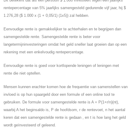
Dit betekent dat als een persoon $ 1.000 investeert tegen een jaarlijks
rentepercentage van 5% jaarlijks samengesteld gedurende vijf jaar, hij $
1.276,28 ($ 1.000 x (1 + 0,05/1) (1x5)) zal hebben.
Eenvoudige rente is gemakkelijker te achterhalen en te begrijpen dan
samengestelde rente. Samengestelde rente is beter voor
langetermijninvesteringen omdat het geld sneller laat groeien dan op een
rekening met een enkelvoudig rentepercentage.
Eenvoudige rente is goed voor kortlopende leningen of leningen met
rente die niet optellen.
Mensen kunnen erachter komen hoe de frequentie van samenstellen van
invloed is op hun spaargeld door een formule of een online tool te
gebruiken. De formule voor samengestelde rente is A = P(1+r/n)(nt),
waarbij A het beginsaldo is, P de hoofdsom, r de rentevoet, n het aantal
keren dat een samengestelde rente is gedaan , en t is hoe lang het geld
wordt geïnvesteerd of geleend.