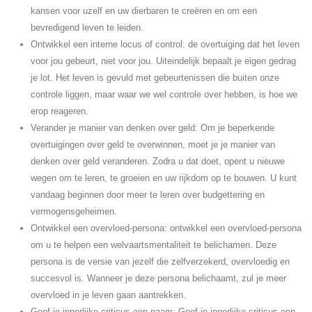
kansen voor uzelf en uw dierbaren te creëren en om een ​​
bevredigend leven te leiden.
Ontwikkel een interne locus of control: de overtuiging dat het leven
voor jou gebeurt, niet voor jou. Uiteindelijk bepaalt je eigen gedrag
je lot. Het leven is gevuld met gebeurtenissen die buiten onze
controle liggen, maar waar we wel controle over hebben, is hoe we
erop reageren.
Verander je manier van denken over geld: Om je beperkende
overtuigingen over geld te overwinnen, moet je je manier van
denken over geld veranderen. Zodra u dat doet, opent u nieuwe
wegen om te leren, te groeien en uw rijkdom op te bouwen. U kunt
vandaag beginnen door meer te leren over budgettering en
vermogensgeheimen.
Ontwikkel een overvloed-persona: ontwikkel een overvloed-persona
om u te helpen een welvaartsmentaliteit te belichamen. Deze
persona is de versie van jezelf die zelfverzekerd, overvloedig en
succesvol is. Wanneer je deze persona belichaamt, zul je meer
overvloed in je leven gaan aantrekken.
Geef je innerlijke criticus een naam: Geef je innerlijke criticus een