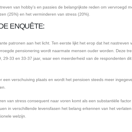
streven van hobby's en passies de belangrijkste reden om vervroegd m
zen (25%) en het verminderen van stress (20%).
 DE ENQUÊTE:
e patronen aan het licht. Ten eerste lijkt het erop dat het nastreven 
vroegde pensionering wordt naarmate mensen ouder worden. Deze tre
-29, 29-33 en 33-37 jaar, waar een meerderheid van de respondenten dit
r een verschuiving plaats en wordt het pensioen steeds meer ingegev
en.
en van stress consequent naar voren komt als een substantiële factor 
duen in verschillende levensfasen het belang erkennen van het verlaten
onele welzijn.