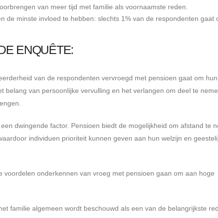
orbrengen van meer tijd met familie als voornaamste reden.
en de minste invloed te hebben: slechts 1% van de respondenten gaat
 DE ENQUÊTE:
de meerderheid van de respondenten vervroegd met pensioen gaat om hun
het belang van persoonlijke vervulling en het verlangen om deel te nem
rengen.
 een dwingende factor. Pensioen biedt de mogelijkheid om afstand te
ardoor individuen prioriteit kunnen geven aan hun welzijn en geesteli
n de voordelen onderkennen van vroeg met pensioen gaan om aan hoge
met familie algemeen wordt beschouwd als een van de belangrijkste r