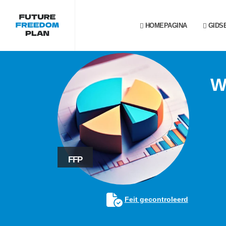
HOMEPAGINA
GIDS
W
FFP
Feit gecontroleerd