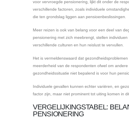
voor vervroegde pensionering, lijkt dit onder de resp
verschillende factoren, zoals individuele omstandig
die ten grondslag liggen aan pensioenbeslissingen.
Meer reizen is ook van belang voor een deel van dege
pensionering met zich meebrengt, stellen individuen
verschillende culturen en hun reislust te vervullen.
Het is vermeldenswaard dat gezondheidsproblemen ee
meerderheid van de respondenten ofwel om andere r
gezondheidssituatie niet bepalend is voor hun pensi
Individuele gevallen kunnen echter variëren, en ge
factor zijn, maar niet prominent tot uiting komen in d
VERGELIJKINGSTABEL: BEL
PENSIONERING