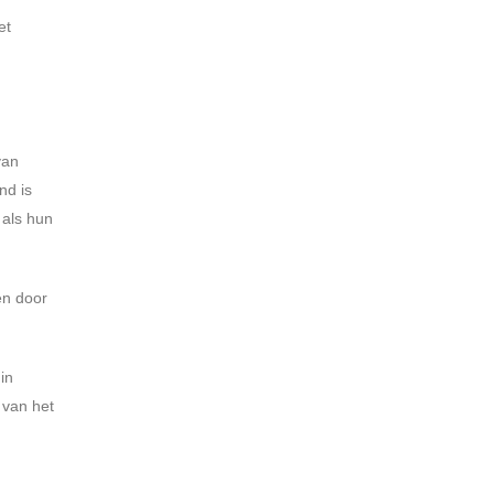
et
van
nd is
 als hun
en door
in
 van het