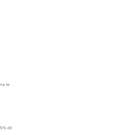
na te
n
25% dit