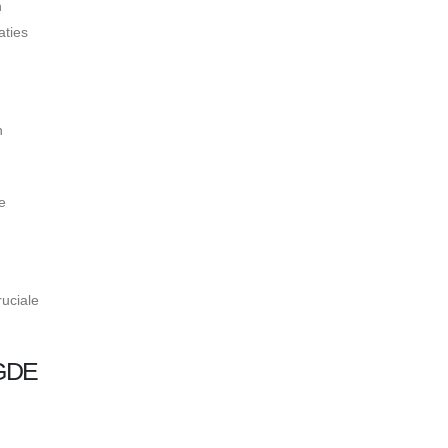
n
aties
n
e
uciale
GDE