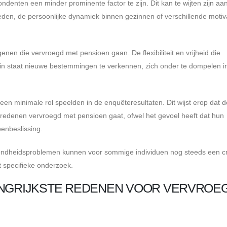
ondenten een minder prominente factor te zijn. Dit kan te wijten zijn aa
heden, de persoonlijke dynamiek binnen gezinnen of verschillende motiv
nen die vervroegd met pensioen gaan. De flexibiliteit en vrijheid die
 in staat nieuwe bestemmingen te verkennen, zich onder te dompelen i
n minimale rol speelden in de enquêteresultaten. Dit wijst erop dat d
edenen vervroegd met pensioen gaat, ofwel het gevoel heeft dat hun
oenbeslissing.
zondheidsproblemen kunnen voor sommige individuen nog steeds een cr
it specifieke onderzoek.
ANGRIJKSTE REDENEN VOOR VERVROE