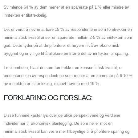
Svimlende 64 % av dem mener at en sparerate på 1 % eller mindre av
inntekten er tilstrekkelig.
Det er verdt å nevne at bare 15 % av respondentene som foretrekker en
minimalistisk livsstil anser en sparerate mellom 2-5 % av inntekten som
god. Dette tyder på at de prioriterer et høyere nivå av økonomisk
trygghet og er villige til å allokere en større del av inntekten til sparing.
I mellomtiden, blant de som foretrekker en konsumistisk livsstil, er
prosentandelen av respondentene som mener at en sparerate på 6-10 %
av inntekten er tilstrekkelig, relativt høyere med 19 %.
FORKLARING OG FORSLAG:
Disse funnene kaster lys over de ulike perspektivene og verdiene
individer har til økonomisk planlegging. De som heller mot en
minimalistisk livsstil kan være mer tilbøyelige til å prioritere sparing og