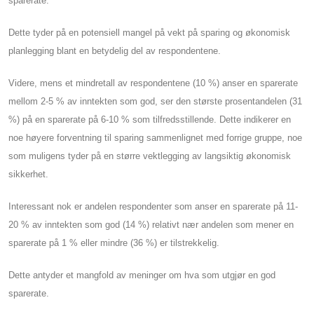
sparerate.
Dette tyder på en potensiell mangel på vekt på sparing og økonomisk
planlegging blant en betydelig del av respondentene.
Videre, mens et mindretall av respondentene (10 %) anser en sparerate
mellom 2-5 % av inntekten som god, ser den største prosentandelen (31
%) på en sparerate på 6-10 % som tilfredsstillende. Dette indikerer en
noe høyere forventning til sparing sammenlignet med forrige gruppe, noe
som muligens tyder på en større vektlegging av langsiktig økonomisk
sikkerhet.
Interessant nok er andelen respondenter som anser en sparerate på 11-
20 % av inntekten som god (14 %) relativt nær andelen som mener en
sparerate på 1 % eller mindre (36 %) er tilstrekkelig.
Dette antyder et mangfold av meninger om hva som utgjør en god
sparerate.