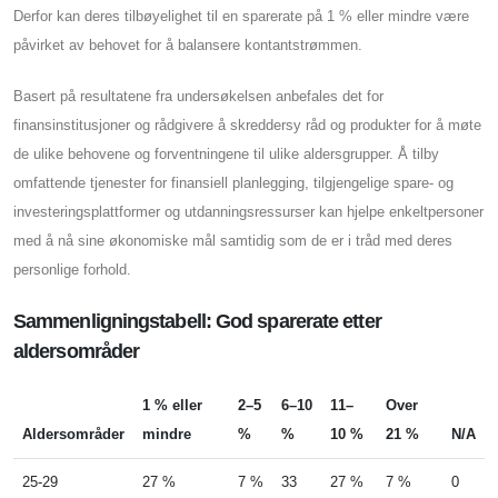
Derfor kan deres tilbøyelighet til en sparerate på 1 % eller mindre være
påvirket av behovet for å balansere kontantstrømmen.
Basert på resultatene fra undersøkelsen anbefales det for
finansinstitusjoner og rådgivere å skreddersy råd og produkter for å møte
de ulike behovene og forventningene til ulike aldersgrupper. Å tilby
omfattende tjenester for finansiell planlegging, tilgjengelige spare- og
investeringsplattformer og utdanningsressurser kan hjelpe enkeltpersoner
med å nå sine økonomiske mål samtidig som de er i tråd med deres
personlige forhold.
Sammenligningstabell: God sparerate etter
aldersområder
1 % eller
2–5
6–10
11–
Over
Aldersområder
mindre
%
%
10 %
21 %
N/A
25-29
27 %
7 %
33
27 %
7 %
0