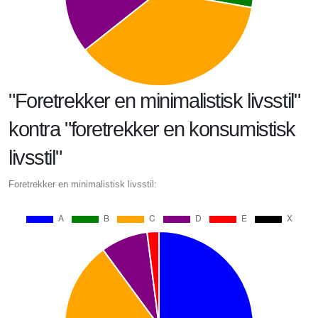
"Foretrekker en minimalistisk livsstil"
kontra "foretrekker en konsumistisk
livsstil"
Foretrekker en minimalistisk livsstil: