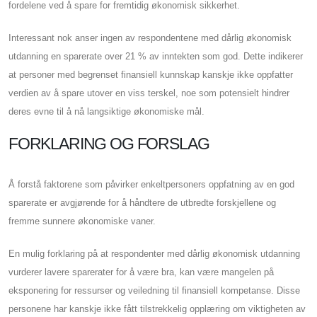
fordelene ved å spare for fremtidig økonomisk sikkerhet.
Interessant nok anser ingen av respondentene med dårlig økonomisk
utdanning en sparerate over 21 % av inntekten som god. Dette indikerer
at personer med begrenset finansiell kunnskap kanskje ikke oppfatter
verdien av å spare utover en viss terskel, noe som potensielt hindrer
deres evne til å nå langsiktige økonomiske mål.
FORKLARING OG FORSLAG
Å forstå faktorene som påvirker enkeltpersoners oppfatning av en god
sparerate er avgjørende for å håndtere de utbredte forskjellene og
fremme sunnere økonomiske vaner.
En mulig forklaring på at respondenter med dårlig økonomisk utdanning
vurderer lavere sparerater for å være bra, kan være mangelen på
eksponering for ressurser og veiledning til finansiell kompetanse. Disse
personene har kanskje ikke fått tilstrekkelig opplæring om viktigheten av