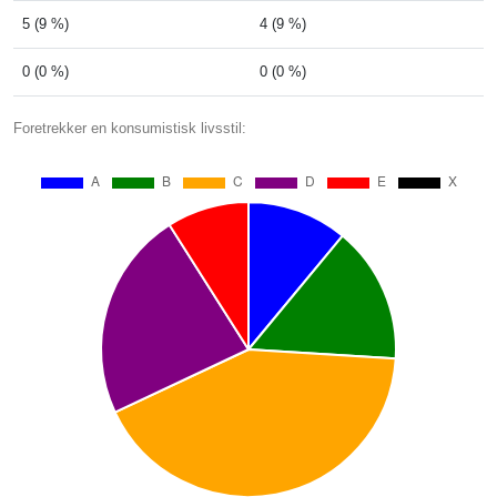
5 (9 %)
4 (9 %)
0 (0 %)
0 (0 %)
Foretrekker en konsumistisk livsstil: