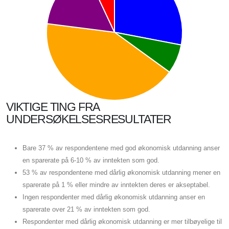
VIKTIGE TING FRA
UNDERSØKELSESRESULTATER
Bare 37 % av respondentene med god økonomisk utdanning anser
en sparerate på 6-10 % av inntekten som god.
53 % av respondentene med dårlig økonomisk utdanning mener en
sparerate på 1 % eller mindre av inntekten deres er akseptabel.
Ingen respondenter med dårlig økonomisk utdanning anser en
sparerate over 21 % av inntekten som god.
Respondenter med dårlig økonomisk utdanning er mer tilbøyelige til