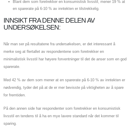
Blant dem som foretrekker en konsumistisk livsstil, mener 19 % at
en sparerate på 6-10 % av inntekten er tilstrekkelig.
INNSIKT FRA DENNE DELEN AV
UNDERSØKELSEN:
Når man ser på resultatene fra undersøkelsen, er det interessant å
merke seg at flertallet av respondentene som foretrekker en
minimalistisk livsstil har høyere forventninger til det de anser som en god
sparerate.
Med 42 % av dem som mener at en sparerate på 6-10 % av inntekten er
nødvendig, tyder det på at de er mer bevisste på viktigheten av å spare
for fremtiden.
På den annen side har respondenter som foretrekker en konsumistisk
livsstil en tendens til å ha en mye lavere standard når det kommer til
sparing.