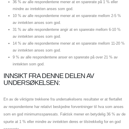
36 % av alle respondentene mener at en sparerate på 1 % eller
mindre av inntekten anses som god.
10 % av alle respondentene mener at en sparerate mellom 2-5 %
av inntekten anses som god.
31 % av alle respondentene angir at en sparerate mellom 6-10 %
av inntekten anses som god.
14 % av alle respondentene mener at en sparerate mellom 11-20 %
av inntekten anses som god.
9 % av alle respondentene anser en sparerate på over 21 % av
inntekten som god.
INNSIKT FRA DENNE DELEN AV
UNDERSØKELSEN:
En av de viktigste trekkene fra undersøkelsens resultater er at flertallet
av respondentene har relativt beskjedne forventninger til hva som anses
som en god minimumssparesats. Faktisk mener en betydelig 36 % av de
spurte at 1 % eller mindre av inntekten deres er tilstrekkelig for en god