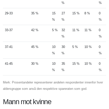
%
%
29-33
35 %
15
27
15 %
8 %
0
%
%
%
33-37
42 %
5 %
32
11 %
11 %
0
%
%
37-41
45 %
10
30
5 %
10 %
0
%
%
%
41-45
30 %
10
35
15 %
10 %
0
%
%
%
Merk: Prosentandeler representerer andelen respondenter innenfor hver
aldersgruppe som anså den respektive spareraten som god.
Mann mot kvinne