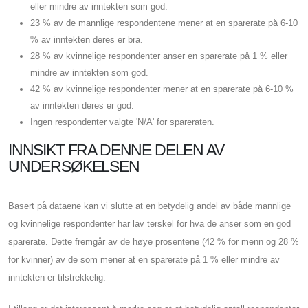
eller mindre av inntekten som god.
23 % av de mannlige respondentene mener at en sparerate på 6-10
% av inntekten deres er bra.
28 % av kvinnelige respondenter anser en sparerate på 1 % eller
mindre av inntekten som god.
42 % av kvinnelige respondenter mener at en sparerate på 6-10 %
av inntekten deres er god.
Ingen respondenter valgte 'N/A' for spareraten.
INNSIKT FRA DENNE DELEN AV
UNDERSØKELSEN
Basert på dataene kan vi slutte at en betydelig andel av både mannlige
og kvinnelige respondenter har lav terskel for hva de anser som en god
sparerate. Dette fremgår av de høye prosentene (42 % for menn og 28 %
for kvinner) av de som mener at en sparerate på 1 % eller mindre av
inntekten er tilstrekkelig.