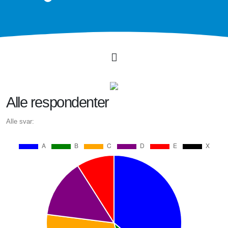
Alle respondenter
Alle svar: