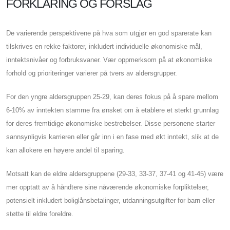
FORKLARING OG FORSLAG
De varierende perspektivene på hva som utgjør en god sparerate kan
tilskrives en rekke faktorer, inkludert individuelle økonomiske mål,
inntektsnivåer og forbruksvaner. Vær oppmerksom på at økonomiske
forhold og prioriteringer varierer på tvers av aldersgrupper.
For den yngre aldersgruppen 25-29, kan deres fokus på å spare mellom
6-10% av inntekten stamme fra ønsket om å etablere et sterkt grunnlag
for deres fremtidige økonomiske bestrebelser. Disse personene starter
sannsynligvis karrieren eller går inn i en fase med økt inntekt, slik at de
kan allokere en høyere andel til sparing.
Motsatt kan de eldre aldersgruppene (29-33, 33-37, 37-41 og 41-45) være
mer opptatt av å håndtere sine nåværende økonomiske forpliktelser,
potensielt inkludert boliglånsbetalinger, utdanningsutgifter for barn eller
støtte til eldre foreldre.