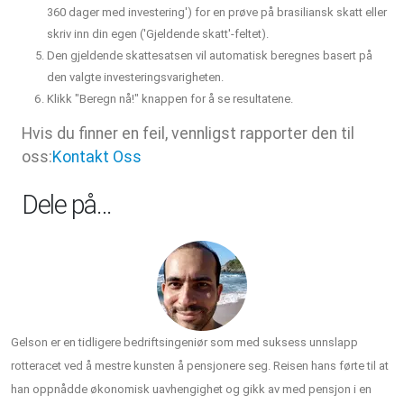
360 dager med investering') for en prøve på brasiliansk skatt eller
skriv inn din egen ('Gjeldende skatt'-feltet).
Den gjeldende skattesatsen vil automatisk beregnes basert på
den valgte investeringsvarigheten.
Klikk "Beregn nå!" knappen for å se resultatene.
Hvis du finner en feil, vennligst rapporter den til
oss:
Kontakt Oss
Dele på…
Gelson er en tidligere bedriftsingeniør som med suksess unnslapp
rotteracet ved å mestre kunsten å pensjonere seg. Reisen hans førte til at
han oppnådde økonomisk uavhengighet og gikk av med pensjon i en