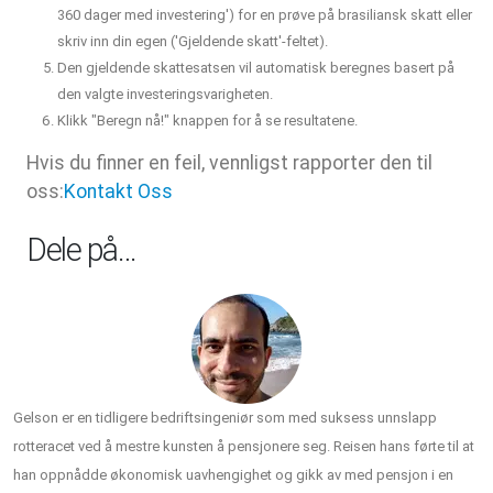
360 dager med investering') for en prøve på brasiliansk skatt eller
skriv inn din egen ('Gjeldende skatt'-feltet).
Den gjeldende skattesatsen vil automatisk beregnes basert på
den valgte investeringsvarigheten.
Klikk "Beregn nå!" knappen for å se resultatene.
Hvis du finner en feil, vennligst rapporter den til
oss:
Kontakt Oss
Dele på…
Gelson er en tidligere bedriftsingeniør som med suksess unnslapp
rotteracet ved å mestre kunsten å pensjonere seg. Reisen hans førte til at
han oppnådde økonomisk uavhengighet og gikk av med pensjon i en