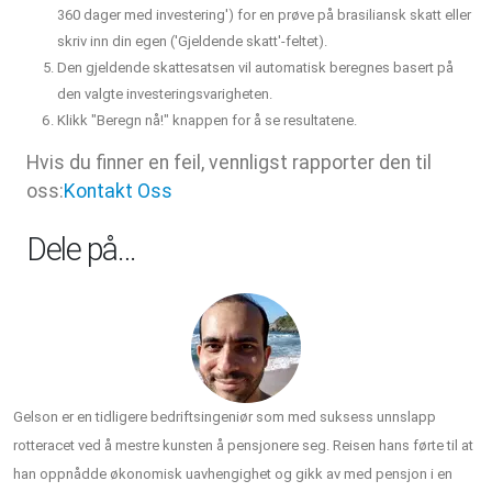
360 dager med investering') for en prøve på brasiliansk skatt eller
skriv inn din egen ('Gjeldende skatt'-feltet).
Den gjeldende skattesatsen vil automatisk beregnes basert på
den valgte investeringsvarigheten.
Klikk "Beregn nå!" knappen for å se resultatene.
Hvis du finner en feil, vennligst rapporter den til
oss:
Kontakt Oss
Dele på…
Gelson er en tidligere bedriftsingeniør som med suksess unnslapp
rotteracet ved å mestre kunsten å pensjonere seg. Reisen hans førte til at
han oppnådde økonomisk uavhengighet og gikk av med pensjon i en