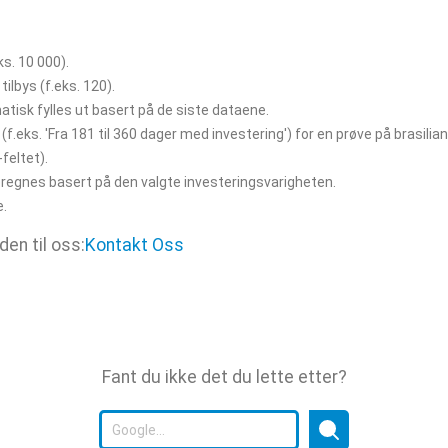
ks. 10 000).
lbys (f.eks. 120).
atisk fylles ut basert på de siste dataene.
(f.eks. 'Fra 181 til 360 dager med investering') for en prøve på brasilia
-feltet).
regnes basert på den valgte investeringsvarigheten.
e.
den til oss:
Kontakt Oss
Fant du ikke det du lette etter?