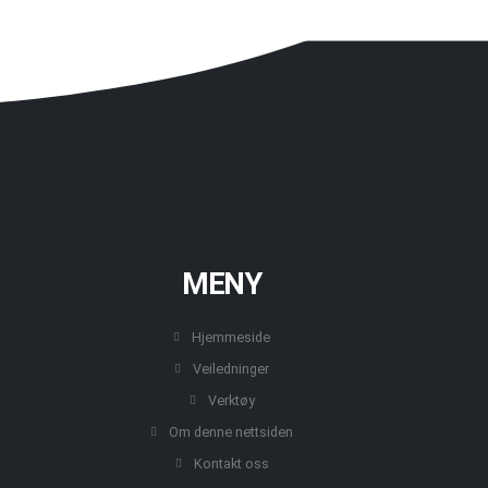
MENY
Hjemmeside
Veiledninger
Verktøy
Om denne nettsiden
Kontakt oss