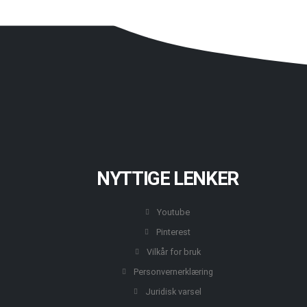
NYTTIGE LENKER
Youtube
Pinterest
Vilkår for bruk
Personvernerklæring
Juridisk varsel