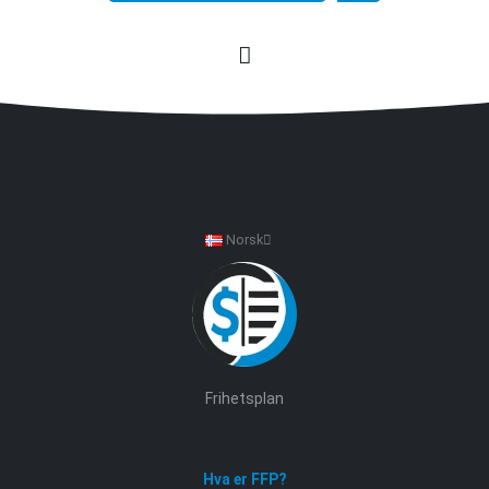
Norsk
Frihetsplan
Hva er FFP?