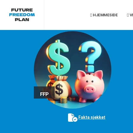
HJEMMESIDE
V
FFP
Fakta sjekket