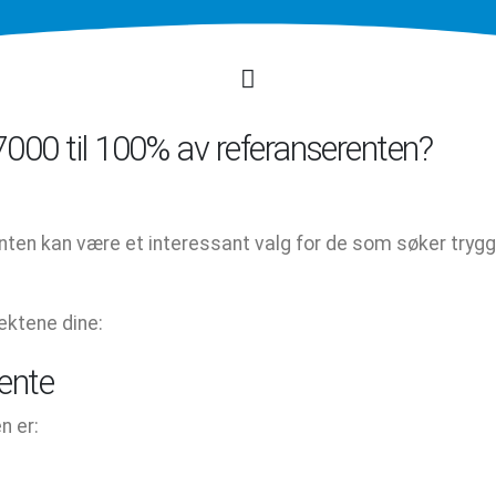
000 til 100% av referanserenten?
nten kan være et interessant valg for de som søker tryg
tektene dine:
rente
n er: