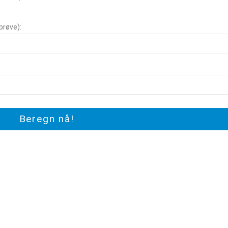
prøve):
Beregn nå!