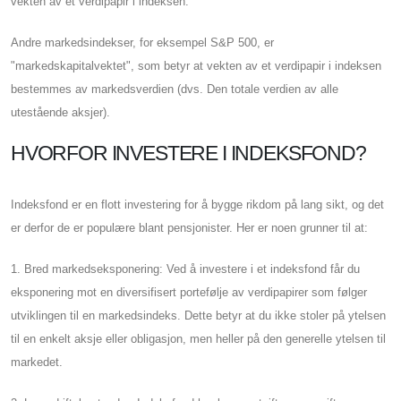
vekten av et verdipapir i indeksen.
Andre markedsindekser, for eksempel S&P 500, er
"markedskapitalvektet", som betyr at vekten av et verdipapir i indeksen
bestemmes av markedsverdien (dvs. Den totale verdien av alle
utestående aksjer).
HVORFOR INVESTERE I INDEKSFOND?
Indeksfond er en flott investering for å bygge rikdom på lang sikt, og det
er derfor de er populære blant pensjonister. Her er noen grunner til at:
1. Bred markedseksponering: Ved å investere i et indeksfond får du
eksponering mot en diversifisert portefølje av verdipapirer som følger
utviklingen til en markedsindeks. Dette betyr at du ikke stoler på ytelsen
til en enkelt aksje eller obligasjon, men heller på den generelle ytelsen til
markedet.