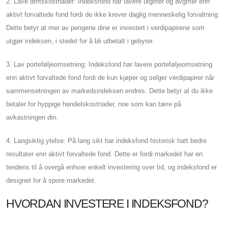
2. Lave driftskostnader: Indeksfond har lavere utgifter og avgifter enn
aktivt forvaltede fond fordi de ikke krever daglig menneskelig forvaltning.
Dette betyr at mer av pengene dine er investert i verdipapirene som
utgjør indeksen, i stedet for å bli utbetalt i gebyrer.
3. Lav porteføljeomsetning: Indeksfond har lavere porteføljeomsetning
enn aktivt forvaltede fond fordi de kun kjøper og selger verdipapirer når
sammensetningen av markedsindeksen endres. Dette betyr at du ikke
betaler for hyppige handelskostnader, noe som kan tære på
avkastningen din.
4. Langsiktig ytelse: På lang sikt har indeksfond historisk hatt bedre
resultater enn aktivt forvaltede fond. Dette er fordi markedet har en
tendens til å overgå enhver enkelt investering over tid, og indeksfond er
designet for å spore markedet.
HVORDAN INVESTERE I INDEKSFOND?