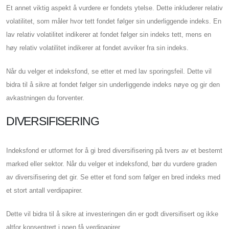
Et annet viktig aspekt å vurdere er fondets ytelse. Dette inkluderer relativ
volatilitet, som måler hvor tett fondet følger sin underliggende indeks. En
lav relativ volatilitet indikerer at fondet følger sin indeks tett, mens en
høy relativ volatilitet indikerer at fondet avviker fra sin indeks.
Når du velger et indeksfond, se etter et med lav sporingsfeil. Dette vil
bidra til å sikre at fondet følger sin underliggende indeks nøye og gir den
avkastningen du forventer.
DIVERSIFISERING
Indeksfond er utformet for å gi bred diversifisering på tvers av et bestemt
marked eller sektor. Når du velger et indeksfond, bør du vurdere graden
av diversifisering det gir. Se etter et fond som følger en bred indeks med
et stort antall verdipapirer.
Dette vil bidra til å sikre at investeringen din er godt diversifisert og ikke
altfor konsentrert i noen få verdipapirer.