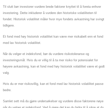
Til slutt bør investorer vurdere brede faktorer knyttet til å foreta enhver
investering. Dette inkluderer å vurdere den historiske volatiliteten til
fondet. Historisk volatilitet måler hvor mye fondets avkastning har svingt
tidligere.
Et fond med høy historisk volatilitet kan være mer risikabelt enn et fond
med lav historisk volatilitet.
Når du velger et indeksfond, bør du vurdere risikotoleranse og
investeringsmål. Hvis du er villig til å ta mer risiko for potensialet for
høyere avkastning, kan et fond med høy historisk volatilitet være et godt
valg.
Hvis du er mer risikovillig, kan et fond med lav historisk volatilitet passe
bedre.
Samlet sett må du gjøre undersøkelser og vurdere disse faktorene nøye
når du velger et indeksfond. Ved å gjøre det kan du bidra til å sikre at du