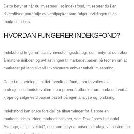
Dette betyr at når du investerer i et indeksfond, investerer du i en
diversifisert portefølje av verdipapirer som følger utviklingen til en
markedsindeks.
HVORDAN FUNGERER INDEKSFOND?
Indeksfond følger en passiv investeringsstrategi, som betyr at de søker
å matche risikoen og avkastningen til markedet basert på teorien om at
markedet på lang sikt vil utkonkurrere enhver enkelt investering.
Dette i motsetning til aktivt forvaltede fond, som forvaltes av
profesjonelle fondsforvaltere som prøver å utkonkurrere markedet ved å
kjøpe og selge verdipapirer basert på egen analyse og forskning.
Indeksfond kan bruke forskjellige tilnærminger for å spore en
markedsindeks. Noen markedsindekser, som Dow Jones Industrial
Average, er "prisvektet", noe som betyr at prisen per aksje vil bestemme