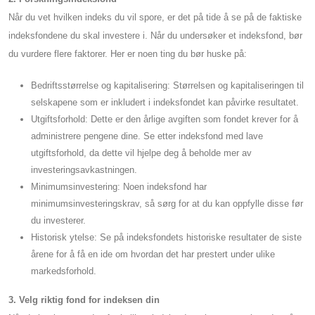
Når du vet hvilken indeks du vil spore, er det på tide å se på de faktiske
indeksfondene du skal investere i. Når du undersøker et indeksfond, bør
du vurdere flere faktorer. Her er noen ting du bør huske på:
Bedriftsstørrelse og kapitalisering: Størrelsen og kapitaliseringen til
selskapene som er inkludert i indeksfondet kan påvirke resultatet.
Utgiftsforhold: Dette er den årlige avgiften som fondet krever for å
administrere pengene dine. Se etter indeksfond med lave
utgiftsforhold, da dette vil hjelpe deg å beholde mer av
investeringsavkastningen.
Minimumsinvestering: Noen indeksfond har
minimumsinvesteringskrav, så sørg for at du kan oppfylle disse før
du investerer.
Historisk ytelse: Se på indeksfondets historiske resultater de siste
årene for å få en ide om hvordan det har prestert under ulike
markedsforhold.
3. Velg riktig fond for indeksen din