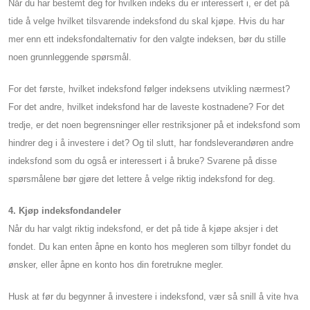
Når du har bestemt deg for hvilken indeks du er interessert i, er det på
tide å velge hvilket tilsvarende indeksfond du skal kjøpe. Hvis du har
mer enn ett indeksfondalternativ for den valgte indeksen, bør du stille
noen grunnleggende spørsmål.
For det første, hvilket indeksfond følger indeksens utvikling nærmest?
For det andre, hvilket indeksfond har de laveste kostnadene? For det
tredje, er det noen begrensninger eller restriksjoner på et indeksfond som
hindrer deg i å investere i det? Og til slutt, har fondsleverandøren andre
indeksfond som du også er interessert i å bruke? Svarene på disse
spørsmålene bør gjøre det lettere å velge riktig indeksfond for deg.
4. Kjøp indeksfondandeler
Når du har valgt riktig indeksfond, er det på tide å kjøpe aksjer i det
fondet. Du kan enten åpne en konto hos megleren som tilbyr fondet du
ønsker, eller åpne en konto hos din foretrukne megler.
Husk at før du begynner å investere i indeksfond, vær så snill å vite hva