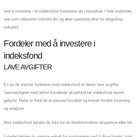
Ved å investere i et indeksfond investerer du i hovedsak i hele markedet,
noe som reduserer risikoen din og øker sjansene dine for langsiktig
suksess.
Fordeler med å investere i
indeksfond
LAVE AVGIFTER
En av de største fordelene med indeksfond er deres lave avgifter.
Sammenlignet med aktivt forvaltede aksjefond tar indeksfond lavere
gebyrer. Dette er fordi de er passivt forvaltet og krever mindre forskning
og analyser.
Med indeksfond betaler du ikke for en fondsforvalters ekspertise eller tid.
I stedet betaler du ganske enkelt for kostnadene ved å drive fondet, som