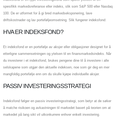
spesifikk markedsreferanse eller indeks, slik som S&P 500 eller Nasdaq
100. De er utformet for å gi bred markedseksponering, lave
driftskostnader og lav porteføljeomsetning. Slik fungerer indeksfond:
HVA ER INDEKSFOND?
Et indeksfond er en portefølje av aksjer eller obligasjoner designet for å
etterligne sammensetningen og ytelsen til en finansmarkedsindeks. Når
du investerer i et indeksfond, brukes pengene dine til å investere i alle
selskapene som utgjør den aktuelle indeksen, noe som gir deg en mer
mangfoldig portefølje enn om du skulle kjøpe individuelle aksjer.
PASSIV INVESTERINGSSTRATEGI
Indeksfond følger en passiv investeringsstrategi, som betyr at de søker
å matche risikoen og avkastningen til markedet basert på teorien om at
markedet på lang sikt vil utkonkurrere enhver enkelt investering.