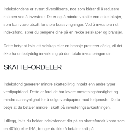
Indeksfondene er svært diversifiserte, noe som bidrar til å redusere
risikoen ved å investere. De er også mindre volatile enn enkeltaksjer,
som kan være utsatt for store kurssvingninger. Ved å investere i et
indeksfond, sprer du pengene dine på en rekke selskaper og bransjer.
Dette betyr at hvis ett selskap eller en bransje presterer dårlig, vil det
ikke ha en betydelig innvirkning på den totale investeringen din.
SKATTEFORDELER
Indeksfond genererer mindre skattepliktig inntekt enn andre typer
verdipapirfond. Dette er fordi de har lavere omsetningshastighet og
mindre sannsynlighet for å selge verdipapirer med fortjeneste. Dette
betyr at du betaler mindre i skatt på investeringsavkastningen.
I tillegg, hvis du holder indeksfondet ditt på en skattefordelt konto som
en 401(k) eller IRA, trenger du ikke å betale skatt på