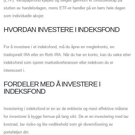
(ETF). Verdipapirfond kjøpes og selges gjennom et fondsselskap på
slutten av handelsdagen, mens ETF-er handler på en børs hele dagen
som individuelle aksjer.
HVORDAN INVESTERE I INDEKSFOND
For å investere i et indeksfond, må du åpne en meglerkonto, en
tradisjonell IRA eller en Roth IRA. Når du har en konto, kan du søke etter
indeksfond som sporer markedsreferansen eller indeksen du er
interessert i.
FORDELER MED Å INVESTERE I
INDEKSFOND
Investering i indeksfond er en av de enkleste og mest effektive måtene
for investorer å bygge formue på lang sikt. De er en investering med lav
kostnad, lav risiko og lite vedlikehold som gir diversifisering av
porteføljen din.