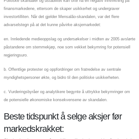
Politiske skandaler og ustabilitet kan ofte ha en negativ innvirkning på
finansmarkedene, ettersom de skaper usikkerhet og undergraver
investortilliten. Når det gjelder Mensalão-skandalen, var det flere
advarselstegn på at det kunne påvirke aksjemarkedet:
en. Innledende medieoppslag og undersøkelser i midten av 2005 avslørte
påstandene om stemmekjøp, noe som vekket bekymring for potensiell
regjeringsuro.
b. Offentlige protester og oppfordringer om fratredelse av sentrale
myndighetspersoner økte, og bidro til den politiske usikkerheten.
c. Vurderingsbyråer og analytikere begynte å uttrykke bekymringer om
de potensielle økonomiske konsekvensene av skandalen.
Beste tidspunkt å selge aksjer før
markedskrakket: