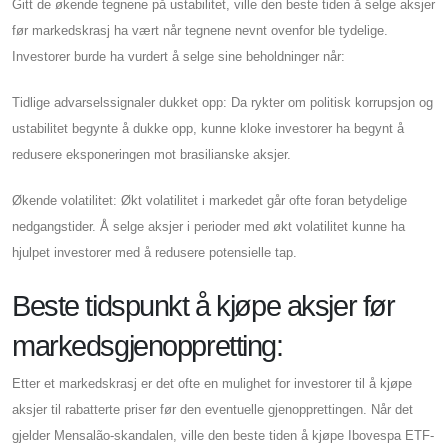
Gitt de økende tegnene på ustabilitet, ville den beste tiden å selge aksjer
før markedskrasj ha vært når tegnene nevnt ovenfor ble tydelige.
Investorer burde ha vurdert å selge sine beholdninger når:
Tidlige advarselssignaler dukket opp: Da rykter om politisk korrupsjon og
ustabilitet begynte å dukke opp, kunne kloke investorer ha begynt å
redusere eksponeringen mot brasilianske aksjer.
Økende volatilitet: Økt volatilitet i markedet går ofte foran betydelige
nedgangstider. Å selge aksjer i perioder med økt volatilitet kunne ha
hjulpet investorer med å redusere potensielle tap.
Beste tidspunkt å kjøpe aksjer før
markedsgjenoppretting:
Etter et markedskrasj er det ofte en mulighet for investorer til å kjøpe
aksjer til rabatterte priser før den eventuelle gjenopprettingen. Når det
gjelder Mensalão-skandalen, ville den beste tiden å kjøpe Ibovespa ETF-