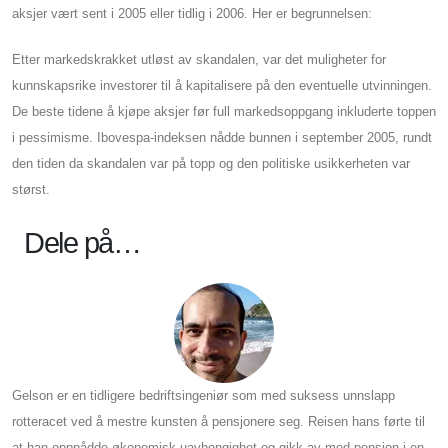
aksjer vært sent i 2005 eller tidlig i 2006. Her er begrunnelsen:
Etter markedskrakket utløst av skandalen, var det muligheter for
kunnskapsrike investorer til å kapitalisere på den eventuelle utvinningen.
De beste tidene å kjøpe aksjer før full markedsoppgang inkluderte toppen
i pessimisme. Ibovespa-indeksen nådde bunnen i september 2005, rundt
den tiden da skandalen var på topp og den politiske usikkerheten var
størst.
Dele på…
Gelson er en tidligere bedriftsingeniør som med suksess unnslapp
rotteracet ved å mestre kunsten å pensjonere seg. Reisen hans førte til
at han oppnådde økonomisk uavhengighet og gikk av med pensjon i en