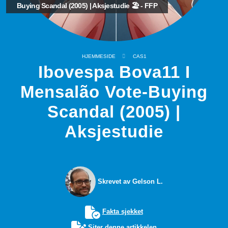
Buying Scandal (2005) | Aksjestudie 🏖️ - FFP
HJEMMESIDE
CAS1
Ibovespa Bova11 I
Mensalão Vote-Buying
Scandal (2005) |
Aksjestudie
Skrevet av Gelson L.
Fakta sjekket
Siter denne artikkelen