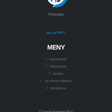
Frihetsplan
Hva er FFP?
MENY
Hjemmeside
Veiledninger
Verktøy
Om denne nettsiden
Kontakt oss
© Future Freedom Plan