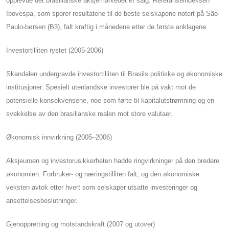
opplevde det brasilianske aksjemarkedet et salg. Referanseindeksen
Ibovespa, som sporer resultatene til de beste selskapene notert på São
Paulo-børsen (B3), falt kraftig i månedene etter de første anklagene.
Investortilliten rystet (2005-2006)
Skandalen undergravde investortilliten til Brasils politiske og økonomiske
institusjoner. Spesielt utenlandske investorer ble på vakt mot de
potensielle konsekvensene, noe som førte til kapitalutstrømning og en
svekkelse av den brasilianske realen mot store valutaer.
Økonomisk innvirkning (2005–2006)
Aksjeuroen og investorusikkerheten hadde ringvirkninger på den bredere
økonomien. Forbruker- og næringstilliten falt, og den økonomiske
veksten avtok etter hvert som selskaper utsatte investeringer og
ansettelsesbeslutninger.
Gjenoppretting og motstandskraft (2007 og utover)