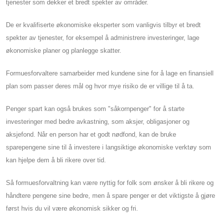
tjenester som dekker et bredt spekter av områder.
De er kvalifiserte økonomiske eksperter som vanligvis tilbyr et bredt
spekter av tjenester, for eksempel å administrere investeringer, lage
økonomiske planer og planlegge skatter.
Formuesforvaltere samarbeider med kundene sine for å lage en finansiell
plan som passer deres mål og hvor mye risiko de er villige til å ta.
Penger spart kan også brukes som "såkornpenger" for å starte
investeringer med bedre avkastning, som aksjer, obligasjoner og
aksjefond. Når en person har et godt nødfond, kan de bruke
sparepengene sine til å investere i langsiktige økonomiske verktøy som
kan hjelpe dem å bli rikere over tid.
Så formuesforvaltning kan være nyttig for folk som ønsker å bli rikere og
håndtere pengene sine bedre, men å spare penger er det viktigste å gjøre
først hvis du vil være økonomisk sikker og fri.