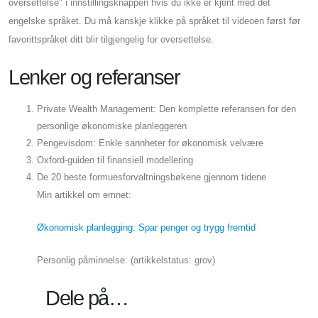
oversettelse" i innstillingsknappen hvis du ikke er kjent med det
engelske språket. Du må kanskje klikke på språket til videoen først før
favorittspråket ditt blir tilgjengelig for oversettelse.
Lenker og referanser
Private Wealth Management: Den komplette referansen for den
personlige økonomiske planleggeren
Pengevisdom: Enkle sannheter for økonomisk velvære
Oxford-guiden til finansiell modellering
De 20 beste formuesforvaltningsbøkene gjennom tidene
Min artikkel om emnet:
Økonomisk planlegging: Spar penger og trygg fremtid
Personlig påminnelse: (artikkelstatus: grov)
Dele på…