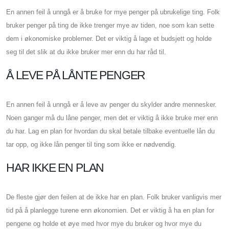
En annen feil å unngå er å bruke for mye penger på ubrukelige ting. Folk
bruker penger på ting de ikke trenger mye av tiden, noe som kan sette
dem i økonomiske problemer. Det er viktig å lage et budsjett og holde
seg til det slik at du ikke bruker mer enn du har råd til.
Å LEVE PÅ LÅNTE PENGER
En annen feil å unngå er å leve av penger du skylder andre mennesker.
Noen ganger må du låne penger, men det er viktig å ikke bruke mer enn
du har. Lag en plan for hvordan du skal betale tilbake eventuelle lån du
tar opp, og ikke lån penger til ting som ikke er nødvendig.
HAR IKKE EN PLAN
De fleste gjør den feilen at de ikke har en plan. Folk bruker vanligvis mer
tid på å planlegge turene enn økonomien. Det er viktig å ha en plan for
pengene og holde et øye med hvor mye du bruker og hvor mye du