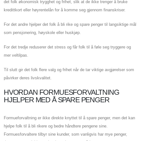
det folk økonomisk trygghet og frihet, slik at de ikke trenger å bruke
kredittkort eller høyrentelån for å komme seg gjennom finanskriser.
For det andre hjelper det folk å bli rike og spare penger til langsiktige mål
som pensjonering, høyskole eller huskjøp.
For det tredje reduserer det stress og får folk til å føle seg tryggere og
mer veltilpas.
Til slutt gir det folk flere valg og frihet når de tar viktige avgjørelser som
påvirker deres livskvalitet.
HVORDAN FORMUESFORVALTNING
HJELPER MED Å SPARE PENGER
Formueforvaltning er ikke direkte knyttet til å spare penger, men det kan
hjelpe folk til å bli rikere og bedre håndtere pengene sine.
Formuesforvaltere tilbyr sine kunder, som vanligvis har mye penger,