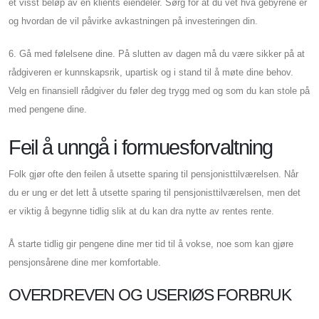
et visst beløp av en klients eiendeler. Sørg for at du vet hva gebyrene er
og hvordan de vil påvirke avkastningen på investeringen din.
6. Gå med følelsene dine. På slutten av dagen må du være sikker på at
rådgiveren er kunnskapsrik, upartisk og i stand til å møte dine behov.
Velg en finansiell rådgiver du føler deg trygg med og som du kan stole på
med pengene dine.
Feil å unngå i formuesforvaltning
Folk gjør ofte den feilen å utsette sparing til pensjonisttilværelsen. Når
du er ung er det lett å utsette sparing til pensjonisttilværelsen, men det
er viktig å begynne tidlig slik at du kan dra nytte av rentes rente.
Å starte tidlig gir pengene dine mer tid til å vokse, noe som kan gjøre
pensjonsårene dine mer komfortable.
OVERDREVEN OG USERIØS FORBRUK