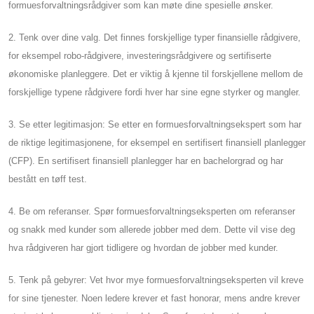
formuesforvaltningsrådgiver som kan møte dine spesielle ønsker.
2. Tenk over dine valg. Det finnes forskjellige typer finansielle rådgivere,
for eksempel robo-rådgivere, investeringsrådgivere og sertifiserte
økonomiske planleggere. Det er viktig å kjenne til forskjellene mellom de
forskjellige typene rådgivere fordi hver har sine egne styrker og mangler.
3. Se etter legitimasjon: Se etter en formuesforvaltningsekspert som har
de riktige legitimasjonene, for eksempel en sertifisert finansiell planlegger
(CFP). En sertifisert finansiell planlegger har en bachelorgrad og har
bestått en tøff test.
4. Be om referanser. Spør formuesforvaltningseksperten om referanser
og snakk med kunder som allerede jobber med dem. Dette vil vise deg
hva rådgiveren har gjort tidligere og hvordan de jobber med kunder.
5. Tenk på gebyrer: Vet hvor mye formuesforvaltningseksperten vil kreve
for sine tjenester. Noen ledere krever et fast honorar, mens andre krever