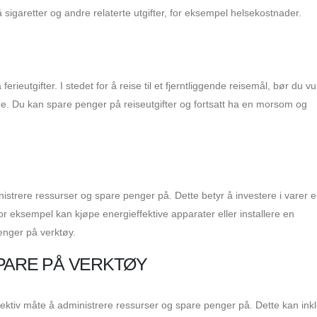
 sigaretter og andre relaterte utgifter, for eksempel helsekostnader.
erieutgifter. I stedet for å reise til et fjerntliggende reisemål, bør du v
e. Du kan spare penger på reiseutgifter og fortsatt ha en morsom og
nistrere ressurser og spare penger på. Dette betyr å investere i varer el
or eksempel kan kjøpe energieffektive apparater eller installere en
nger på verktøy.
PARE PÅ VERKTØY
fektiv måte å administrere ressurser og spare penger på. Dette kan ink