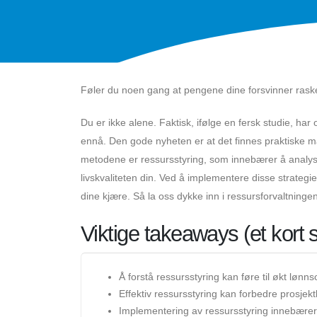
Føler du noen gang at pengene dine forsvinner ras
Du er ikke alene. Faktisk, ifølge en fersk studie, h
ennå. Den gode nyheten er at det finnes praktiske må
metodene er ressursstyring, som innebærer å analys
livskvaliteten din. Ved å implementere disse strateg
dine kjære. Så la oss dykke inn i ressursforvaltnin
Viktige takeaways (et kor
Å forstå ressursstyring kan føre til økt løn
Effektiv ressursstyring kan forbedre prosje
Implementering av ressursstyring innebærer å