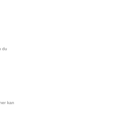
n du
oner kan