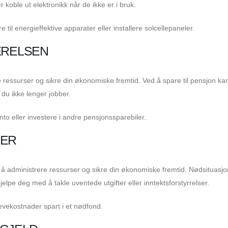
r koble ut elektronikk når de ikke er i bruk.
til energieffektive apparater eller installere solcellepaneler.
ÆRELSEN
rere ressurser og sikre din økonomiske fremtid. Ved å spare til pensjon ka
 du ikke lenger jobber.
onto eller investere i andre pensjonssparebiler.
NER
for å administrere ressurser og sikre din økonomiske fremtid. Nødsituasj
lpe deg med å takle uventede utgifter eller inntektsforstyrrelser.
levekostnader spart i et nødfond.