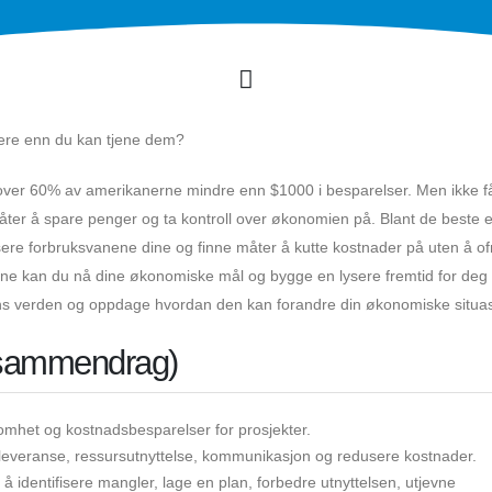
kere enn du kan tjene dem?
ar over 60% av amerikanerne mindre enn $1000 i besparelser. Men ikke f
ter å spare penger og ta kontroll over økonomien på. Blant de beste e
ere forbruksvanene dine og finne måter å kutte kostnader på uten å of
iene kan du nå dine økonomiske mål og bygge en lysere fremtid for deg
gens verden og oppdage hvordan den kan forandre din økonomiske situas
t sammendrag)
nsomhet og kostnadsbesparelser for prosjekter.
ktleveranse, ressursutnyttelse, kommunikasjon og redusere kostnader.
 identifisere mangler, lage en plan, forbedre utnyttelsen, utjevne