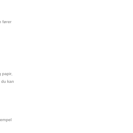
 fører
 papir,
r du kan
ksempel