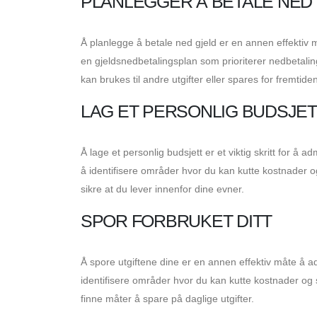
PLANLEGGER Å BETALE NED
Å planlegge å betale ned gjeld er en annen effektiv 
en gjeldsnedbetalingsplan som prioriterer nedbetalin
kan brukes til andre utgifter eller spares for fremtide
LAG ET PERSONLIG BUDSJET
Å lage et personlig budsjett er et viktig skritt for å
å identifisere områder hvor du kan kutte kostnader o
sikre at du lever innenfor dine evner.
SPOR FORBRUKET DITT
Å spore utgiftene dine er en annen effektiv måte å a
identifisere områder hvor du kan kutte kostnader og s
finne måter å spare på daglige utgifter.