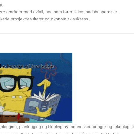
i.
ere områder med avfall, noe som fører til kostnadsbesparelser.
ykkede prosjektresultater og økonomisk suksess.
anlegging, planlegging og tildeling av mennesker, penger og teknologi til