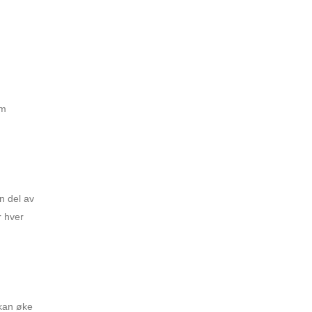
um
n del av
r hver
 kan øke