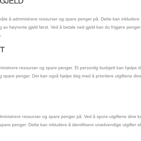
 GJELD
måte å administrere ressurser og spare penger på. Dette kan inkludere 
g av høyrente gjeld først. Ved å betale ned gjeld kan du frigjøre penge
n.
T
 administrere ressurser og spare penger. Et personlig budsjett kan hjelpe
g spare penger. Det kan også hjelpe deg med å prioritere utgiftene din
dministrere ressurser og spare penger på. Ved å spore utgiftene dine k
pare penger. Dette kan inkludere å identifisere unødvendige utgifter el