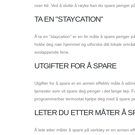
over tid. Ved å slutte å røyke kan du spare penger på
TA EN "STAYCATION"
Å ta en "staycation" er en fin måte å spare penger på f
holde deg nær hjemmet og utforske ditt lokale områd
avslappende ferie.
UTGIFTER FOR Å SPARE
Utgifter for å spare er en annen effektiv måte å admi
tjenester som vil spare deg penger i det lange løp. F
programmerbar termostat hjelpe deg med å spare pe
LETER DU ETTER MÅTER Å S
Å lete etter måter å spare på verktøy er en annen ef