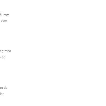
å lage
r som
 deg med
e og
an du
ler