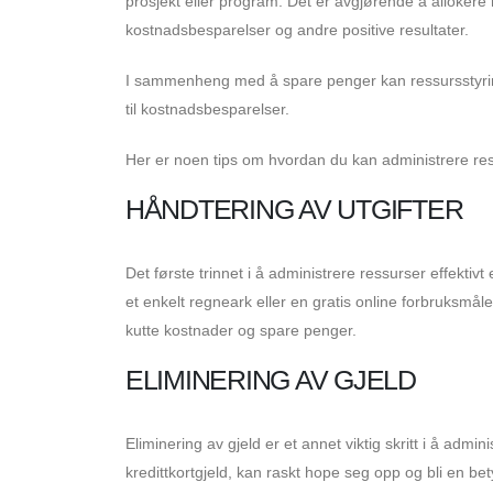
prosjekt eller program. Det er avgjørende å allokere r
kostnadsbesparelser og andre positive resultater.
I sammenheng med å spare penger kan ressursstyring
til kostnadsbesparelser.
Her er noen tips om hvordan du kan administrere res
HÅNDTERING AV UTGIFTER
Det første trinnet i å administrere ressurser effektivt
et enkelt regneark eller en gratis online forbruksmål
kutte kostnader og spare penger.
ELIMINERING AV GJELD
Eliminering av gjeld er et annet viktig skritt i å adm
kredittkortgjeld, kan raskt hope seg opp og bli en be