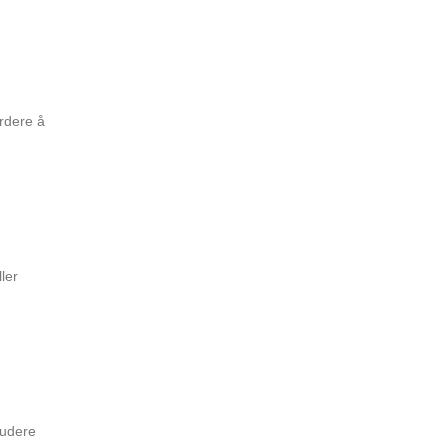
urdere å
ler
ludere