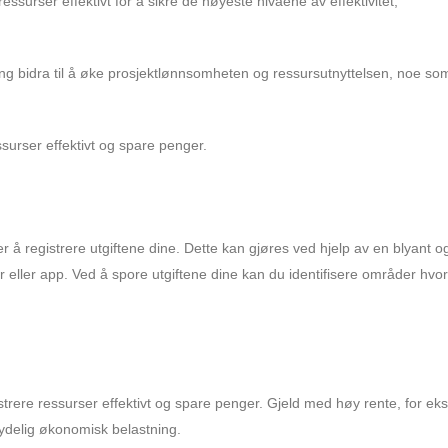
essurser effektivt for å sikre de høyeste nivåene av effektivitet,
 bidra til å øke prosjektlønnsomheten og ressursutnyttelsen, noe som
surser effektivt og spare penger.
 er å registrere utgiftene dine. Dette kan gjøres ved hjelp av en blyant og
er eller app. Ved å spore utgiftene dine kan du identifisere områder hvo
inistrere ressurser effektivt og spare penger. Gjeld med høy rente, for e
tydelig økonomisk belastning.