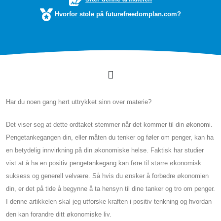
Hvorfor stole på futurefreedomplan.com?
Har du noen gang hørt uttrykket sinn over materie?
Det viser seg at dette ordtaket stemmer når det kommer til din økonomi.
Pengetankegangen din, eller måten du tenker og føler om penger, kan ha
en betydelig innvirkning på din økonomiske helse. Faktisk har studier
vist at å ha en positiv pengetankegang kan føre til større økonomisk
suksess og generell velvære. Så hvis du ønsker å forbedre økonomien
din, er det på tide å begynne å ta hensyn til dine tanker og tro om penger.
I denne artikkelen skal jeg utforske kraften i positiv tenkning og hvordan
den kan forandre ditt økonomiske liv.