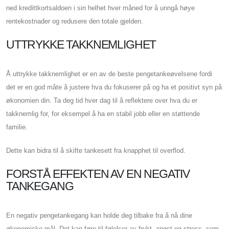
ned kredittkortsaldoen i sin helhet hver måned for å unngå høye
rentekostnader og redusere den totale gjelden.
UTTRYKKE TAKKNEMLIGHET
Å uttrykke takknemlighet er en av de beste pengetankeøvelsene fordi
det er en god måte å justere hva du fokuserer på og ha et positivt syn på
økonomien din. Ta deg tid hver dag til å reflektere over hva du er
takknemlig for, for eksempel å ha en stabil jobb eller en støttende
familie.
Dette kan bidra til å skifte tankesett fra knapphet til overflod.
FORSTÅ EFFEKTEN AV EN NEGATIV
TANKEGANG
En negativ pengetankegang kan holde deg tilbake fra å nå dine
økonomiske mål. Det kan føre til følelser av frykt, angst og stress, som