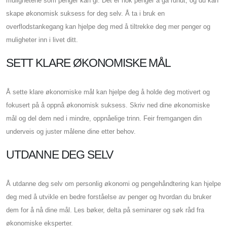
mulighetene som penger kan gi. Det er nok penger å gå rundt, og du kan
skape økonomisk suksess for deg selv. Å ta i bruk en
overflodstankegang kan hjelpe deg med å tiltrekke deg mer penger og
muligheter inn i livet ditt.
SETT KLARE ØKONOMISKE MÅL
Å sette klare økonomiske mål kan hjelpe deg å holde deg motivert og
fokusert på å oppnå økonomisk suksess. Skriv ned dine økonomiske
mål og del dem ned i mindre, oppnåelige trinn. Feir fremgangen din
underveis og juster målene dine etter behov.
UTDANNE DEG SELV
Å utdanne deg selv om personlig økonomi og pengehåndtering kan hjelpe
deg med å utvikle en bedre forståelse av penger og hvordan du bruker
dem for å nå dine mål. Les bøker, delta på seminarer og søk råd fra
økonomiske eksperter.