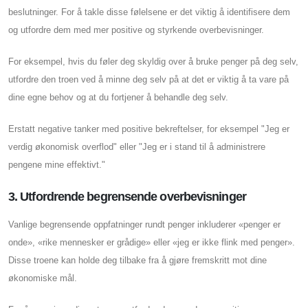
beslutninger. For å takle disse følelsene er det viktig å identifisere dem
og utfordre dem med mer positive og styrkende overbevisninger.
For eksempel, hvis du føler deg skyldig over å bruke penger på deg selv,
utfordre den troen ved å minne deg selv på at det er viktig å ta vare på
dine egne behov og at du fortjener å behandle deg selv.
Erstatt negative tanker med positive bekreftelser, for eksempel "Jeg er
verdig økonomisk overflod" eller "Jeg er i stand til å administrere
pengene mine effektivt."
3. Utfordrende begrensende overbevisninger
Vanlige begrensende oppfatninger rundt penger inkluderer «penger er
onde», «rike mennesker er grådige» eller «jeg er ikke flink med penger».
Disse troene kan holde deg tilbake fra å gjøre fremskritt mot dine
økonomiske mål.