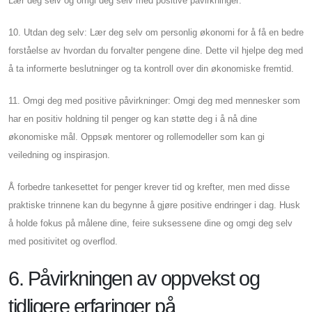
Lær deg selv og omgi deg selv med positive påvirkninger:
10. Utdan deg selv: Lær deg selv om personlig økonomi for å få en bedre
forståelse av hvordan du forvalter pengene dine. Dette vil hjelpe deg med
å ta informerte beslutninger og ta kontroll over din økonomiske fremtid.
11. Omgi deg med positive påvirkninger: Omgi deg med mennesker som
har en positiv holdning til penger og kan støtte deg i å nå dine
økonomiske mål. Oppsøk mentorer og rollemodeller som kan gi
veiledning og inspirasjon.
Å forbedre tankesettet for penger krever tid og krefter, men med disse
praktiske trinnene kan du begynne å gjøre positive endringer i dag. Husk
å holde fokus på målene dine, feire suksessene dine og omgi deg selv
med positivitet og overflod.
6. Påvirkningen av oppvekst og
tidligere erfaringer på