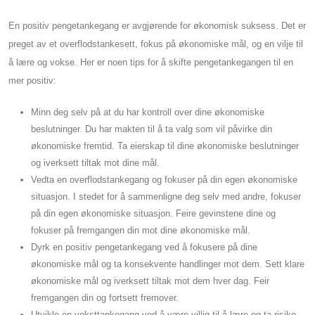
En positiv pengetankegang er avgjørende for økonomisk suksess. Det er
preget av et overflodstankesett, fokus på økonomiske mål, og en vilje til
å lære og vokse. Her er noen tips for å skifte pengetankegangen til en
mer positiv:
Minn deg selv på at du har kontroll over dine økonomiske
beslutninger. Du har makten til å ta valg som vil påvirke din
økonomiske fremtid. Ta eierskap til dine økonomiske beslutninger
og iverksett tiltak mot dine mål.
Vedta en overflodstankegang og fokuser på din egen økonomiske
situasjon. I stedet for å sammenligne deg selv med andre, fokuser
på din egen økonomiske situasjon. Feire gevinstene dine og
fokuser på fremgangen din mot dine økonomiske mål.
Dyrk en positiv pengetankegang ved å fokusere på dine
økonomiske mål og ta konsekvente handlinger mot dem. Sett klare
økonomiske mål og iverksett tiltak mot dem hver dag. Feir
fremgangen din og fortsett fremover.
Utvikle en veksttankegang ved å være villig til å lære og ta risiko.