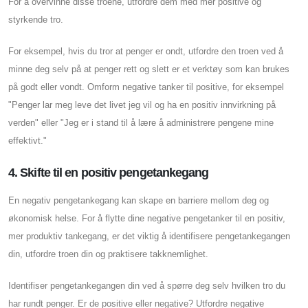
For å overvinne disse troene, utfordre dem med mer positive og
styrkende tro.
For eksempel, hvis du tror at penger er ondt, utfordre den troen ved å
minne deg selv på at penger rett og slett er et verktøy som kan brukes
på godt eller vondt. Omform negative tanker til positive, for eksempel
"Penger lar meg leve det livet jeg vil og ha en positiv innvirkning på
verden" eller "Jeg er i stand til å lære å administrere pengene mine
effektivt."
4. Skifte til en positiv pengetankegang
En negativ pengetankegang kan skape en barriere mellom deg og
økonomisk helse. For å flytte dine negative pengetanker til en positiv,
mer produktiv tankegang, er det viktig å identifisere pengetankegangen
din, utfordre troen din og praktisere takknemlighet.
Identifiser pengetankegangen din ved å spørre deg selv hvilken tro du
har rundt penger. Er de positive eller negative? Utfordre negative