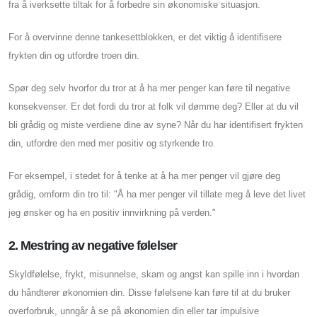
fra å iverksette tiltak for å forbedre sin økonomiske situasjon.
For å overvinne denne tankesettblokken, er det viktig å identifisere
frykten din og utfordre troen din.
Spør deg selv hvorfor du tror at å ha mer penger kan føre til negative
konsekvenser. Er det fordi du tror at folk vil dømme deg? Eller at du vil
bli grådig og miste verdiene dine av syne? Når du har identifisert frykten
din, utfordre den med mer positiv og styrkende tro.
For eksempel, i stedet for å tenke at å ha mer penger vil gjøre deg
grådig, omform din tro til: "Å ha mer penger vil tillate meg å leve det livet
jeg ønsker og ha en positiv innvirkning på verden."
2. Mestring av negative følelser
Skyldfølelse, frykt, misunnelse, skam og angst kan spille inn i hvordan
du håndterer økonomien din. Disse følelsene kan føre til at du bruker
overforbruk, unngår å se på økonomien din eller tar impulsive