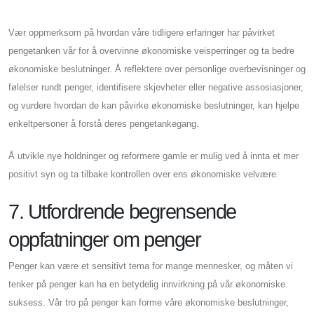
Vær oppmerksom på hvordan våre tidligere erfaringer har påvirket
pengetanken vår for å overvinne økonomiske veisperringer og ta bedre
økonomiske beslutninger. Å reflektere over personlige overbevisninger og
følelser rundt penger, identifisere skjevheter eller negative assosiasjoner,
og vurdere hvordan de kan påvirke økonomiske beslutninger, kan hjelpe
enkeltpersoner å forstå deres pengetankegang.
Å utvikle nye holdninger og reformere gamle er mulig ved å innta et mer
positivt syn og ta tilbake kontrollen over ens økonomiske velvære.
7. Utfordrende begrensende
oppfatninger om penger
Penger kan være et sensitivt tema for mange mennesker, og måten vi
tenker på penger kan ha en betydelig innvirkning på vår økonomiske
suksess. Vår tro på penger kan forme våre økonomiske beslutninger,