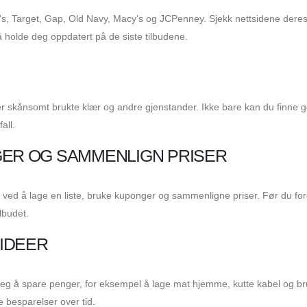
l's, Target, Gap, Old Navy, Macy's og JCPenney. Sjekk nettsidene deres
å holde deg oppdatert på de siste tilbudene.
er skånsomt brukte klær og andre gjenstander. Ikke bare kan du finne 
all.
GER OG SAMMENLIGN PRISER
ved å lage en liste, bruke kuponger og sammenligne priser. Før du for
lbudet.
IDEER
eg å spare penger, for eksempel å lage mat hjemme, kutte kabel og b
e besparelser over tid.