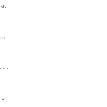
 eller
gode
etar et
ruke