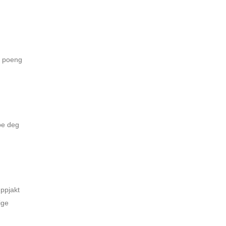
r poeng
lpe deg
uppjakt
ige