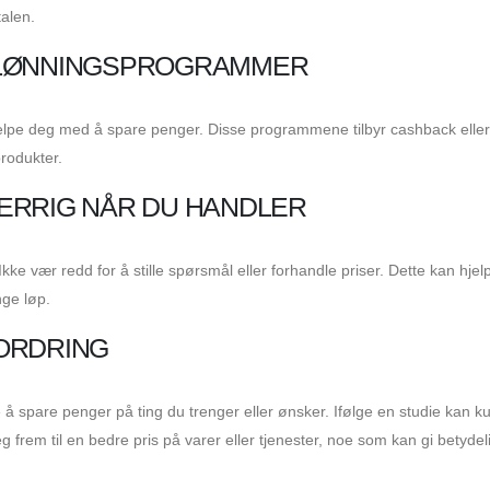
talen.
ELØNNINGSPROGRAMMER
lpe deg med å spare penger. Disse programmene tilbyr cashback elle
produkter.
ERRIG NÅR DU HANDLER
 Ikke vær redd for å stille spørsmål eller forhandle priser. Dette kan hje
nge løp.
ORDRING
 spare penger på ting du trenger eller ønsker. Ifølge en studie kan k
frem til en bedre pris på varer eller tjenester, noe som kan gi betydel