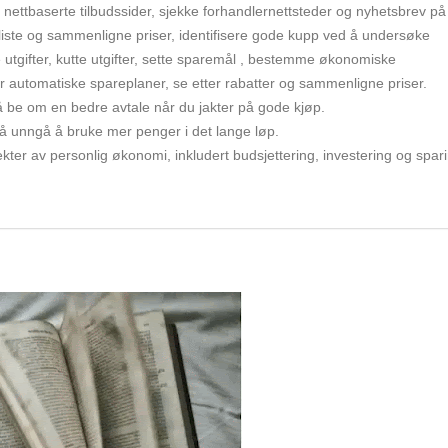
e nettbaserte tilbudssider, sjekke forhandlernettsteder og nyhetsbrev på
 liste og sammenligne priser, identifisere gode kupp ved å undersøke
 utgifter, kutte utgifter, sette sparemål , bestemme økonomiske
ler automatiske spareplaner, se etter rabatter og sammenligne priser.
på å be om en bedre avtale når du jakter på gode kjøp.
r å unngå å bruke mer penger i det lange løp.
ter av personlig økonomi, inkludert budsjettering, investering og spar