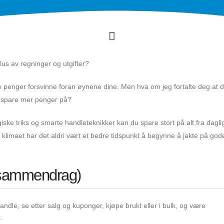
lus av regninger og utgifter?
 penger forsvinne foran øynene dine. Men hva om jeg fortalte deg at d
å spare mer penger på?
ske triks og smarte handleteknikker kan du spare stort på alt fra dagli
 klimaet har det aldri vært et bedre tidspunkt å begynne å jakte på god
t sammendrag)
ndle, se etter salg og kuponger, kjøpe brukt eller i bulk, og være
.