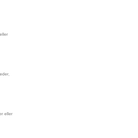
eller
eder,
r eller