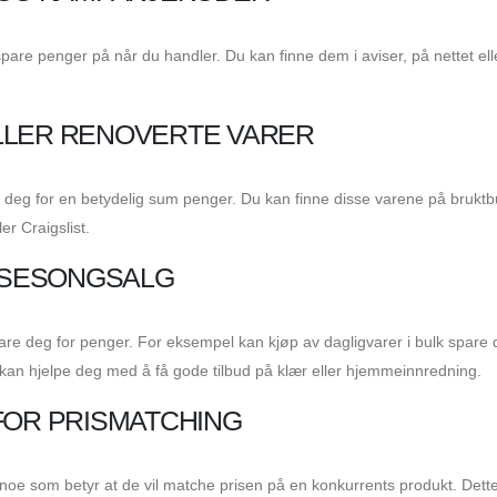
re penger på når du handler. Du kan finne dem i aviser, på nettet elle
LLER RENOVERTE VARER
 deg for en betydelig sum penger. Du kan finne disse varene på bruktbu
r Craigslist.
Å SESONGSALG
are deg for penger. For eksempel kan kjøp av dagligvarer i bulk spare
kan hjelpe deg med å få gode tilbud på klær eller hjemmeinnredning.
FOR PRISMATCHING
ng, noe som betyr at de vil matche prisen på en konkurrents produkt. Dett