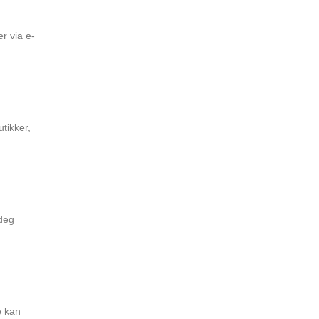
r via e-
tikker,
 deg
e kan