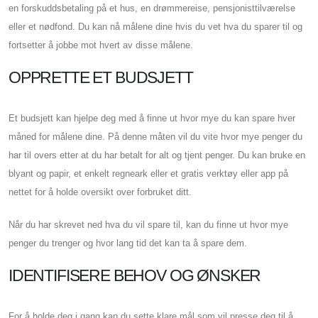
en forskuddsbetaling på et hus, en drømmereise, pensjonisttilværelse
eller et nødfond. Du kan nå målene dine hvis du vet hva du sparer til og
fortsetter å jobbe mot hvert av disse målene.
OPPRETTE ET BUDSJETT
Et budsjett kan hjelpe deg med å finne ut hvor mye du kan spare hver
måned for målene dine. På denne måten vil du vite hvor mye penger du
har til overs etter at du har betalt for alt og tjent penger. Du kan bruke en
blyant og papir, et enkelt regneark eller et gratis verktøy eller app på
nettet for å holde oversikt over forbruket ditt.
Når du har skrevet ned hva du vil spare til, kan du finne ut hvor mye
penger du trenger og hvor lang tid det kan ta å spare dem.
IDENTIFISERE BEHOV OG ØNSKER
For å holde deg i gang kan du sette klare mål som vil presse deg til å