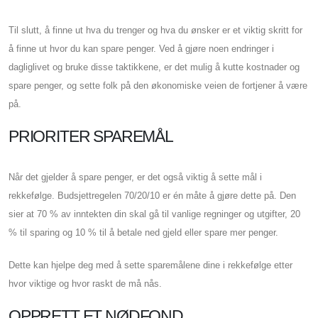
Til slutt, å finne ut hva du trenger og hva du ønsker er et viktig skritt for
å finne ut hvor du kan spare penger. Ved å gjøre noen endringer i
dagliglivet og bruke disse taktikkene, er det mulig å kutte kostnader og
spare penger, og sette folk på den økonomiske veien de fortjener å være
på.
PRIORITER SPAREMÅL
Når det gjelder å spare penger, er det også viktig å sette mål i
rekkefølge. Budsjettregelen 70/20/10 er én måte å gjøre dette på. Den
sier at 70 % av inntekten din skal gå til vanlige regninger og utgifter, 20
% til sparing og 10 % til å betale ned gjeld eller spare mer penger.
Dette kan hjelpe deg med å sette sparemålene dine i rekkefølge etter
hvor viktige og hvor raskt de må nås.
OPPRETT ET NØDFOND