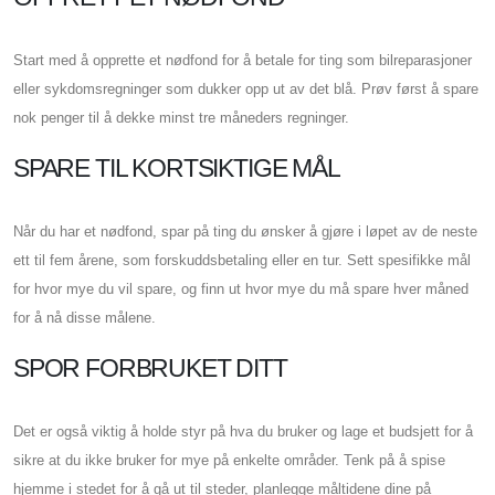
Start med å opprette et nødfond for å betale for ting som bilreparasjoner
eller sykdomsregninger som dukker opp ut av det blå. Prøv først å spare
nok penger til å dekke minst tre måneders regninger.
SPARE TIL KORTSIKTIGE MÅL
Når du har et nødfond, spar på ting du ønsker å gjøre i løpet av de neste
ett til fem årene, som forskuddsbetaling eller en tur. Sett spesifikke mål
for hvor mye du vil spare, og finn ut hvor mye du må spare hver måned
for å nå disse målene.
SPOR FORBRUKET DITT
Det er også viktig å holde styr på hva du bruker og lage et budsjett for å
sikre at du ikke bruker for mye på enkelte områder. Tenk på å spise
hjemme i stedet for å gå ut til steder, planlegge måltidene dine på