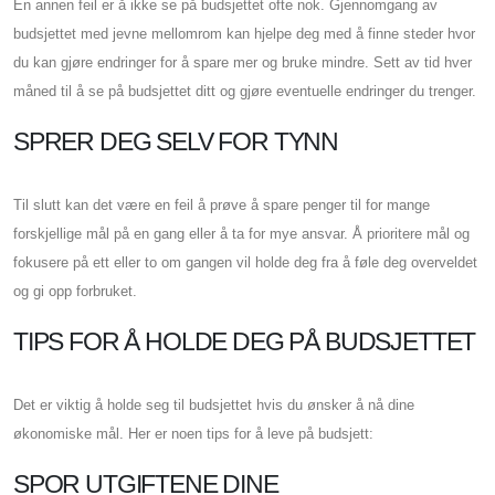
En annen feil er å ikke se på budsjettet ofte nok. Gjennomgang av
budsjettet med jevne mellomrom kan hjelpe deg med å finne steder hvor
du kan gjøre endringer for å spare mer og bruke mindre. Sett av tid hver
måned til å se på budsjettet ditt og gjøre eventuelle endringer du trenger.
SPRER DEG SELV FOR TYNN
Til slutt kan det være en feil å prøve å spare penger til for mange
forskjellige mål på en gang eller å ta for mye ansvar. Å prioritere mål og
fokusere på ett eller to om gangen vil holde deg fra å føle deg overveldet
og gi opp forbruket.
TIPS FOR Å HOLDE DEG PÅ BUDSJETTET
Det er viktig å holde seg til budsjettet hvis du ønsker å nå dine
økonomiske mål. Her er noen tips for å leve på budsjett:
SPOR UTGIFTENE DINE