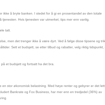
er ikke å bryte banken. I stedet for å gi en prosentandel av den totale
å tjenesten. Hvis tjenesten var utmerket, tips mer enn vanlig.
le tatt.
se, men det trenger ikke å være dyrt. Ved å følge disse tipsene og tri
ider. Sett et budsjett, se etter tilbud og rabatter, velg riktig tidspunkt,
på et budsjett og fortsatt ha det bra.
e en stor økonomisk belastning. Med høye renter og gebyrer er det lett
, inkludert Bankrate og Fox Business, har mer enn en tredjedel (36%) av
ring.