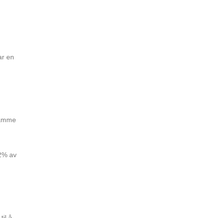
ar en
 samme
42% av
til å