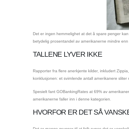
Det er ingen hemmelighet at det å spare penger kan v
betydelig prosentandel av amerikanerne mindre enn 100
TALLENE LYVER IKKE
Rapporter fra flere anerkjente kilder, inkludert Zip
konklusjonen: et svimlende antall amerikanere slite
Spesielt fant GOBankingRates at 69% av amerikaner
amerikanerne faller inn i denne kategorien.
HVORFOR ER DET SÅ VANSK
Det er mange grunner til at folk synes det er vanskelig