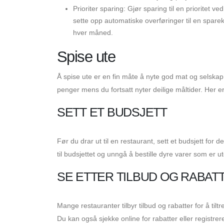
Prioriter sparing: Gjør sparing til en prioritet v
sette opp automatiske overføringer til en sparek
hver måned.
Spise ute
Å spise ute er en fin måte å nyte god mat og selska
penger mens du fortsatt nyter deilige måltider. Her e
SETT ET BUDSJETT
Før du drar ut til en restaurant, sett et budsjett for
til budsjettet og unngå å bestille dyre varer som er ut
SE ETTER TILBUD OG RABAT
Mange restauranter tilbyr tilbud og rabatter for å til
Du kan også sjekke online for rabatter eller registrer