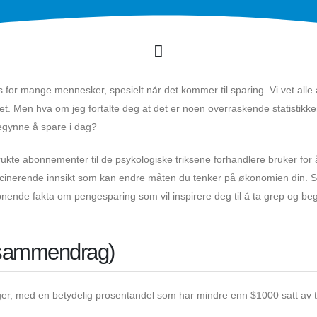
for mange mennesker, spesielt når det kommer til sparing. Vi vet alle a
 det. Men hva om jeg fortalte deg at det er noen overraskende statistikke
egynne å spare i dag?
kte abonnementer til de psykologiske triksene forhandlere bruker for 
fascinerende innsikt som kan endre måten du tenker på økonomien din. S
pnende fakta om pengesparing som vil inspirere deg til å ta grep og b
t sammendrag)
r, med en betydelig prosentandel som har mindre enn $1000 satt av ti