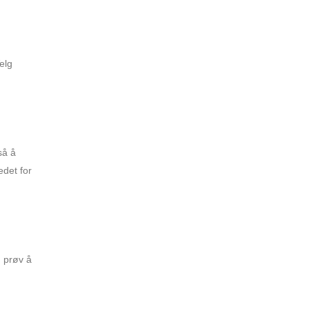
elg
så å
edet for
, prøv å