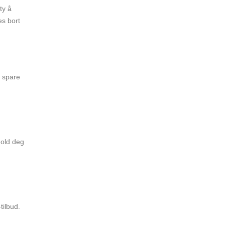
ty å
es bort
u spare
Hold deg
tilbud.