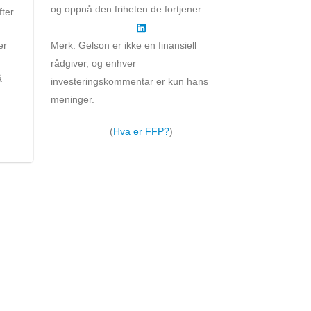
og oppnå den friheten de fortjener.
fter
er
Merk: Gelson er ikke en finansiell
rådgiver, og enhver
å
investeringskommentar er kun hans
meninger.
(
Hva er FFP?
)