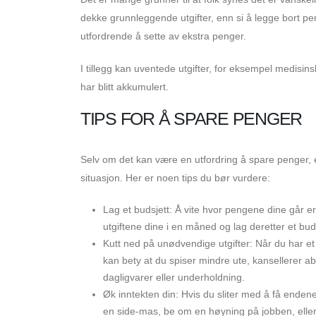
dekke grunnleggende utgifter, enn si å legge bort pe
utfordrende å sette av ekstra penger.
I tillegg kan uventede utgifter, for eksempel medisi
har blitt akkumulert.
TIPS FOR Å SPARE PENGER
Selv om det kan være en utfordring å spare penger, e
situasjon. Her er noen tips du bør vurdere:
Lag et budsjett: Å vite hvor pengene dine går er
utgiftene dine i en måned og lag deretter et bud
Kutt ned på unødvendige utgifter: Når du har et
kan bety at du spiser mindre ute, kansellerer abo
dagligvarer eller underholdning.
Øk inntekten din: Hvis du sliter med å få enden
en side-mas, be om en høyning på jobben, eller 