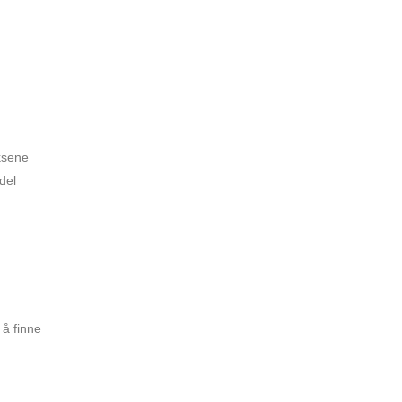
ksene
 del
 å finne