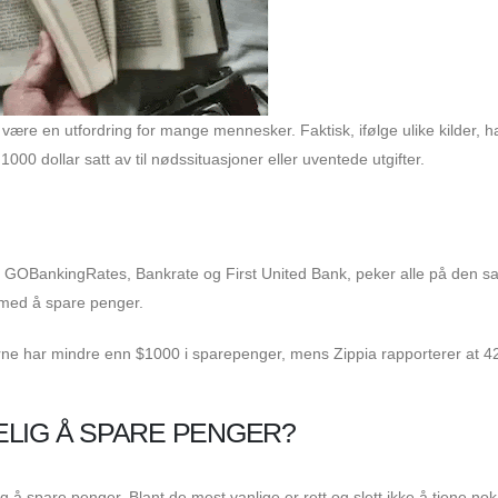
ære en utfordring for mange mennesker. Faktisk, ifølge ulike kilder, h
0 dollar satt av til nødssituasjoner eller uventede utgifter.
pia, GOBankingRates, Bankrate og First United Bank, peker alle på den
r med å spare penger.
ne har mindre enn $1000 i sparepenger, mens Zippia rapporterer at 
ELIG Å SPARE PENGER?
 å spare penger. Blant de mest vanlige er rett og slett ikke å tjene nok 