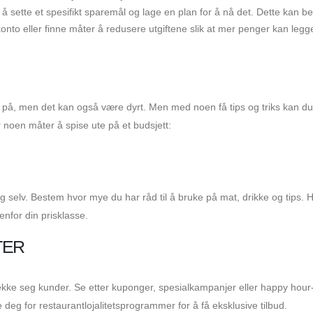
ed å sette et spesifikt sparemål og lage en plan for å nå det. Dette kan be
onto eller finne måter å redusere utgiftene slik at mer penger kan legg
p på, men det kan også være dyrt. Men med noen få tips og triks kan d
r noen måter å spise ute på et budsjett:
 deg selv. Bestem hvor mye du har råd til å bruke på mat, drikke og tips. 
enfor din prisklasse.
TER
trekke seg kunder. Se etter kuponger, spesialkampanjer eller happy hour-
e deg for restaurantlojalitetsprogrammer for å få eksklusive tilbud.