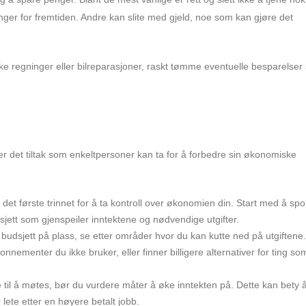
nger for fremtiden. Andre kan slite med gjeld, noe som kan gjøre det
nske regninger eller bilreparasjoner, raskt tømme eventuelle besparelse
r det tiltak som enkeltpersoner kan ta for å forbedre sin økonomiske
 det første trinnet for å ta kontroll over økonomien din. Start med å spo
sjett som gjenspeiler inntektene og nødvendige utgifter.
 budsjett på plass, se etter områder hvor du kan kutte ned på utgiftene
nnementer du ikke bruker, eller finner billigere alternativer for ting so
e til å møtes, bør du vurdere måter å øke inntekten på. Dette kan bety 
lete etter en høyere betalt jobb.