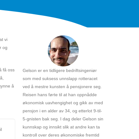
t vi
r og
å få oss
Gelson er en tidligere bedriftsingeniør
å,
som med suksess unnslapp rotteracet
egynne å
ved å mestre kunsten å pensjonere seg.
Reisen hans førte til at han oppnådde
økonomisk uavhengighet og gikk av med
pensjon i en alder av 34, og etterlot 9-til-
5-gnisten bak seg. I dag deler Gelson sin
kunnskap og innsikt slik at andre kan ta
l
kontroll over deres økonomiske fremtid