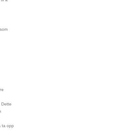
r som
re
. Dette
m
å ta opp