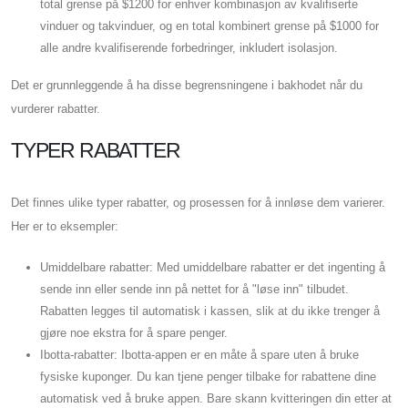
total grense på $1200 for enhver kombinasjon av kvalifiserte
vinduer og takvinduer, og en total kombinert grense på $1000 for
alle andre kvalifiserende forbedringer, inkludert isolasjon.
Det er grunnleggende å ha disse begrensningene i bakhodet når du
vurderer rabatter.
TYPER RABATTER
Det finnes ulike typer rabatter, og prosessen for å innløse dem varierer.
Her er to eksempler:
Umiddelbare rabatter: Med umiddelbare rabatter er det ingenting å
sende inn eller sende inn på nettet for å "løse inn" tilbudet.
Rabatten legges til automatisk i kassen, slik at du ikke trenger å
gjøre noe ekstra for å spare penger.
Ibotta-rabatter: Ibotta-appen er en måte å spare uten å bruke
fysiske kuponger. Du kan tjene penger tilbake for rabattene dine
automatisk ved å bruke appen. Bare skann kvitteringen din etter at