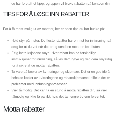
du har foretatt et kjøp, og appen vil bruke rabatten på kontoen din.
TIPS FOR Å LØSE INN RABATTER
For å få mest mulig ut av rabatter, her er noen tips du bør huske på:
Hold styr på frister: De fleste rabatter har en frist for innløsning, så
sørg for at du vet når det er og send inn rabatten før fristen.
Følg instruksjonene nøye: Hver rabatt kan ha forskjellige
instruksjoner for innløsning, så les dem nøye og følg dem nøyaktig
for å sikre at du mottar rabatten.
Ta vare på kopier av kvitteringer og skjemaer: Det er en god idé å
beholde kopier av kvitteringene og rabattskjemaene i tilfelle det er
problemer med innløsningsprosessen.
Vær tålmodig: Det kan ta en stund å motta rabatten din, så vær
tålmodig og ikke få panikk hvis det tar lengre tid enn forventet.
Motta rabatter