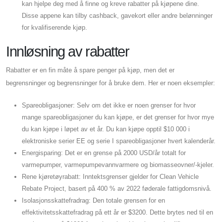
kan hjelpe deg med å finne og kreve rabatter på kjøpene dine.
Disse appene kan tilby cashback, gavekort eller andre belønninger
for kvalifiserende kjøp.
Innløsning av rabatter
Rabatter er en fin måte å spare penger på kjøp, men det er
begrensninger og begrensninger for å bruke dem. Her er noen eksempler:
Spareobligasjoner: Selv om det ikke er noen grenser for hvor
mange spareobligasjoner du kan kjøpe, er det grenser for hvor mye
du kan kjøpe i løpet av et år. Du kan kjøpe opptil $10 000 i
elektroniske serier EE og serie I spareobligasjoner hvert kalenderår.
Energisparing: Det er en grense på 2000 USD/år totalt for
varmepumper, varmepumpevannvarmere og biomasseovner/-kjeler.
Rene kjøretøyrabatt: Inntektsgrenser gjelder for Clean Vehicle
Rebate Project, basert på 400 % av 2022 føderale fattigdomsnivå.
Isolasjonsskattefradrag: Den totale grensen for en
effektivitetsskattefradrag på ett år er $3200. Dette brytes ned til en