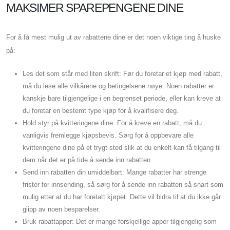
MAKSIMER SPAREPENGENE DINE
For å få mest mulig ut av rabattene dine er det noen viktige ting å huske
på:
Les det som står med liten skrift: Før du foretar et kjøp med rabatt,
må du lese alle vilkårene og betingelsene nøye. Noen rabatter er
kanskje bare tilgjengelige i en begrenset periode, eller kan kreve at
du foretar en bestemt type kjøp for å kvalifisere deg.
Hold styr på kvitteringene dine: For å kreve en rabatt, må du
vanligvis fremlegge kjøpsbevis. Sørg for å oppbevare alle
kvitteringene dine på et trygt sted slik at du enkelt kan få tilgang til
dem når det er på tide å sende inn rabatten.
Send inn rabatten din umiddelbart: Mange rabatter har strenge
frister for innsending, så sørg for å sende inn rabatten så snart som
mulig etter at du har foretatt kjøpet. Dette vil bidra til at du ikke går
glipp av noen besparelser.
Bruk rabattapper: Det er mange forskjellige apper tilgjengelig som