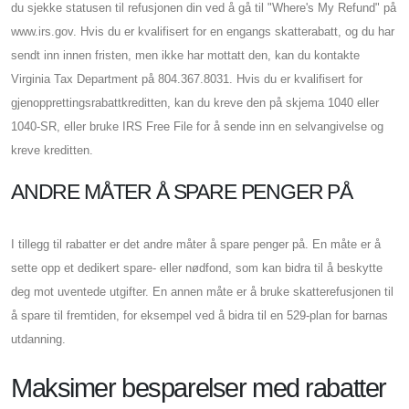
du sjekke statusen til refusjonen din ved å gå til "Where's My Refund" på
www.irs.gov. Hvis du er kvalifisert for en engangs skatterabatt, og du har
sendt inn innen fristen, men ikke har mottatt den, kan du kontakte
Virginia Tax Department på 804.367.8031. Hvis du er kvalifisert for
gjenopprettingsrabattkreditten, kan du kreve den på skjema 1040 eller
1040-SR, eller bruke IRS Free File for å sende inn en selvangivelse og
kreve kreditten.
ANDRE MÅTER Å SPARE PENGER PÅ
I tillegg til rabatter er det andre måter å spare penger på. En måte er å
sette opp et dedikert spare- eller nødfond, som kan bidra til å beskytte
deg mot uventede utgifter. En annen måte er å bruke skatterefusjonen til
å spare til fremtiden, for eksempel ved å bidra til en 529-plan for barnas
utdanning.
Maksimer besparelser med rabatter