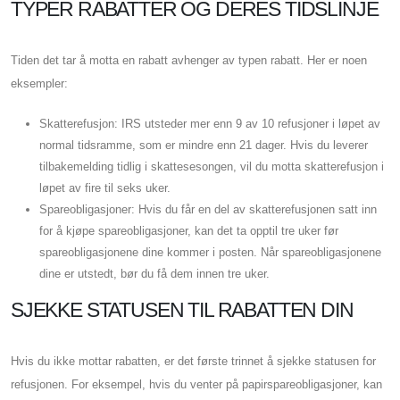
TYPER RABATTER OG DERES TIDSLINJE
Tiden det tar å motta en rabatt avhenger av typen rabatt. Her er noen
eksempler:
Skatterefusjon: IRS utsteder mer enn 9 av 10 refusjoner i løpet av
normal tidsramme, som er mindre enn 21 dager. Hvis du leverer
tilbakemelding tidlig i skattesesongen, vil du motta skatterefusjon i
løpet av fire til seks uker.
Spareobligasjoner: Hvis du får en del av skatterefusjonen satt inn
for å kjøpe spareobligasjoner, kan det ta opptil tre uker før
spareobligasjonene dine kommer i posten. Når spareobligasjonene
dine er utstedt, bør du få dem innen tre uker.
SJEKKE STATUSEN TIL RABATTEN DIN
Hvis du ikke mottar rabatten, er det første trinnet å sjekke statusen for
refusjonen. For eksempel, hvis du venter på papirspareobligasjoner, kan