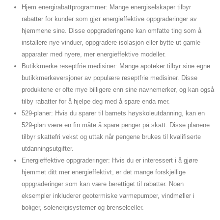
Hjem energirabattprogrammer: Mange energiselskaper tilbyr
rabatter for kunder som gjør energieffektive oppgraderinger av
hjemmene sine. Disse oppgraderingene kan omfatte ting som å
installere nye vinduer, oppgradere isolasjon eller bytte ut gamle
apparater med nyere, mer energieffektive modeller.
Butikkmerke reseptfrie medisiner: Mange apoteker tilbyr sine egne
butikkmerkeversjoner av populære reseptfrie medisiner. Disse
produktene er ofte mye billigere enn sine navnemerker, og kan også
tilby rabatter for å hjelpe deg med å spare enda mer.
529-planer: Hvis du sparer til barnets høyskoleutdanning, kan en
529-plan være en fin måte å spare penger på skatt. Disse planene
tilbyr skattefri vekst og uttak når pengene brukes til kvalifiserte
utdanningsutgifter.
Energieffektive oppgraderinger: Hvis du er interessert i å gjøre
hjemmet ditt mer energieffektivt, er det mange forskjellige
oppgraderinger som kan være berettiget til rabatter. Noen
eksempler inkluderer geotermiske varmepumper, vindmøller i
boliger, solenergisystemer og brenselceller.