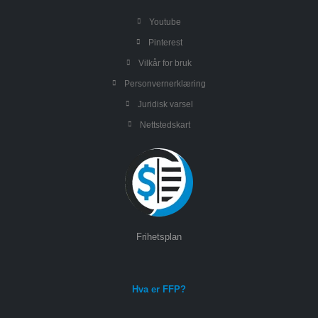
Youtube
Pinterest
Vilkår for bruk
Personvernerklæring
Juridisk varsel
Nettstedskart
Frihetsplan
Hva er FFP?