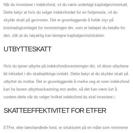
Når du investerer i indeksfond, vil du være underlagt kapitalgevinstskatt.
Dette betyr at hvis du selger indeksfondet for en fortjeneste, vil du
skylde skatt på gevinsten. Det er grunnleggende å holde styr på
kostnadsgrunnlaget for investeringen din, som er beløpet du betalte for
den, slik at du nøyaktig kan beregne kapitalgevinstskatten.
UTBYTTESKATT
Hvis du tjener utbytte på indeksfondinvesteringen din, vil disse utbyttene
bli inkludert i din skattepliktige inntekt. Dette betyr at du skylder skatt på
utbyttet du mottar. Det er grunnleggende å merke seg at noen indeksfond
kan ha lavere utbytteavkastning enn andre, så det kan være lurt å
vurdere dette når du velger hvilket indeksfond du skal investere i.
SKATTEEFFEKTIVITET FOR ETFER
ETFer, eller børshandlede fond, er strukturert på en måte som minimerer