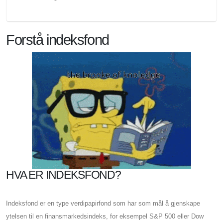
Forstå indeksfond
HVA ER INDEKSFOND?
Indeksfond er en type verdipapirfond som har som mål å gjenskape
ytelsen til en finansmarkedsindeks, for eksempel S&P 500 eller Dow