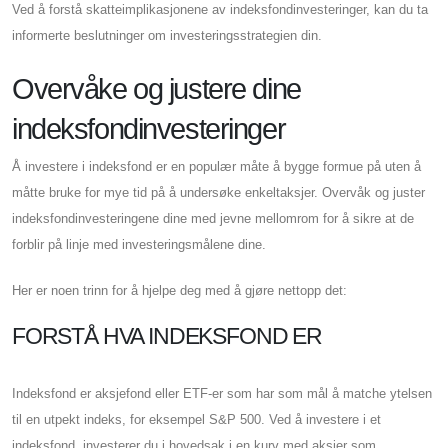
Ved å forstå skatteimplikasjonene av indeksfondinvesteringer, kan du ta
informerte beslutninger om investeringsstrategien din.
Overvåke og justere dine
indeksfondinvesteringer
Å investere i indeksfond er en populær måte å bygge formue på uten å
måtte bruke for mye tid på å undersøke enkeltaksjer. Overvåk og juster
indeksfondinvesteringene dine med jevne mellomrom for å sikre at de
forblir på linje med investeringsmålene dine.
Her er noen trinn for å hjelpe deg med å gjøre nettopp det:
FORSTÅ HVA INDEKSFOND ER
Indeksfond er aksjefond eller ETF-er som har som mål å matche ytelsen
til en utpekt indeks, for eksempel S&P 500. Ved å investere i et
indeksfond, investerer du i hovedsak i en kurv med aksjer som