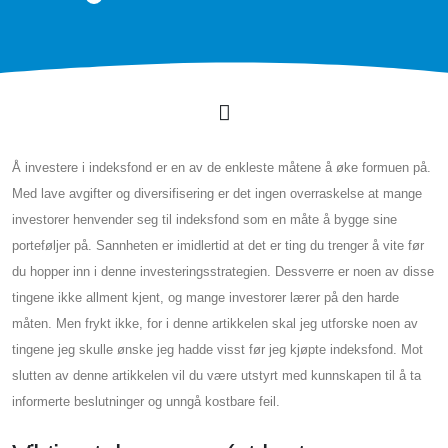
Å investere i indeksfond er en av de enkleste måtene å øke formuen på.
Med lave avgifter og diversifisering er det ingen overraskelse at mange
investorer henvender seg til indeksfond som en måte å bygge sine
porteføljer på. Sannheten er imidlertid at det er ting du trenger å vite før
du hopper inn i denne investeringsstrategien. Dessverre er noen av disse
tingene ikke allment kjent, og mange investorer lærer på den harde
måten. Men frykt ikke, for i denne artikkelen skal jeg utforske noen av
tingene jeg skulle ønske jeg hadde visst før jeg kjøpte indeksfond. Mot
slutten av denne artikkelen vil du være utstyrt med kunnskapen til å ta
informerte beslutninger og unngå kostbare feil.