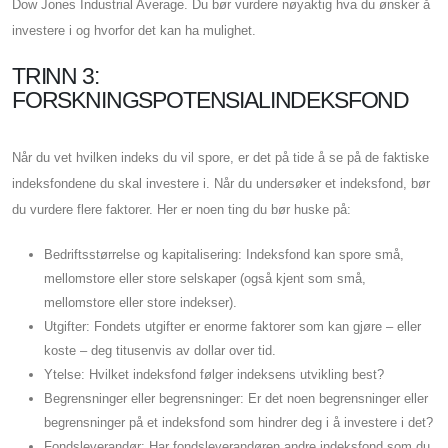
Dow Jones Industrial Average. Du bør vurdere nøyaktig hva du ønsker å
investere i og hvorfor det kan ha mulighet.
TRINN 3:
FORSKNINGSPOTENSIALINDEKSFOND
Når du vet hvilken indeks du vil spore, er det på tide å se på de faktiske
indeksfondene du skal investere i. Når du undersøker et indeksfond, bør
du vurdere flere faktorer. Her er noen ting du bør huske på:
Bedriftsstørrelse og kapitalisering: Indeksfond kan spore små,
mellomstore eller store selskaper (også kjent som små,
mellomstore eller store indekser).
Utgifter: Fondets utgifter er enorme faktorer som kan gjøre – eller
koste – deg titusenvis av dollar over tid.
Ytelse: Hvilket indeksfond følger indeksens utvikling best?
Begrensninger eller begrensninger: Er det noen begrensninger eller
begrensninger på et indeksfond som hindrer deg i å investere i det?
Fondsleverandør: Har fondsleverandøren andre indeksfond som du