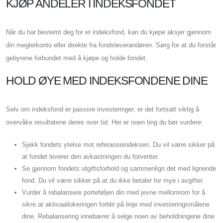
KJØP ANDELER I INDEKSFONDET
Når du har bestemt deg for et indeksfond, kan du kjøpe aksjer gjennom
din meglerkonto eller direkte fra fondsleverandøren. Sørg for at du forstår
gebyrene forbundet med å kjøpe og holde fondet.
HOLD ØYE MED INDEKSFONDENE DINE
Selv om indeksfond er passive investeringer, er det fortsatt viktig å
overvåke resultatene deres over tid. Her er noen ting du bør vurdere:
Sjekk fondets ytelse mot referanseindeksen. Du vil være sikker på
at fondet leverer den avkastningen du forventer.
Se gjennom fondets utgiftsforhold og sammenlign det med lignende
fond. Du vil være sikker på at du ikke betaler for mye i avgifter.
Vurder å rebalansere porteføljen din med jevne mellomrom for å
sikre at aktivaallokeringen forblir på linje med investeringsmålene
dine. Rebalansering innebærer å selge noen av beholdningene dine