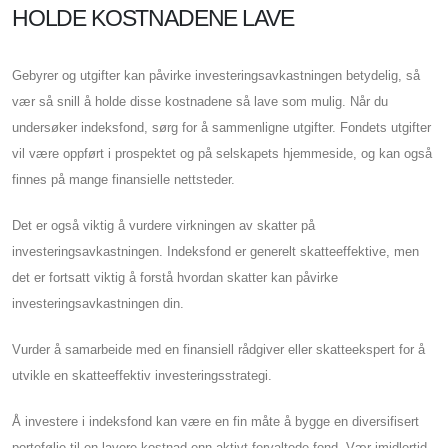
HOLDE KOSTNADENE LAVE
Gebyrer og utgifter kan påvirke investeringsavkastningen betydelig, så
vær så snill å holde disse kostnadene så lave som mulig. Når du
undersøker indeksfond, sørg for å sammenligne utgifter. Fondets utgifter
vil være oppført i prospektet og på selskapets hjemmeside, og kan også
finnes på mange finansielle nettsteder.
Det er også viktig å vurdere virkningen av skatter på
investeringsavkastningen. Indeksfond er generelt skatteeffektive, men
det er fortsatt viktig å forstå hvordan skatter kan påvirke
investeringsavkastningen din.
Vurder å samarbeide med en finansiell rådgiver eller skatteekspert for å
utvikle en skatteeffektiv investeringsstrategi.
Å investere i indeksfond kan være en fin måte å bygge en diversifisert
portefølje til en lavere kostnad enn aktivt forvaltede fond. Vær imidlertid