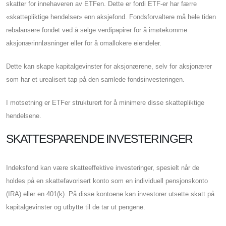
skatter for innehaveren av ETFen. Dette er fordi ETF-er har færre
«skattepliktige hendelser» enn aksjefond. Fondsforvaltere må hele tiden
rebalansere fondet ved å selge verdipapirer for å imøtekomme
aksjonærinnløsninger eller for å omallokere eiendeler.
Dette kan skape kapitalgevinster for aksjonærene, selv for aksjonærer
som har et urealisert tap på den samlede fondsinvesteringen.
I motsetning er ETFer strukturert for å minimere disse skattepliktige
hendelsene.
SKATTESPARENDE INVESTERINGER
Indeksfond kan være skatteeffektive investeringer, spesielt når de
holdes på en skattefavorisert konto som en individuell pensjonskonto
(IRA) eller en 401(k). På disse kontoene kan investorer utsette skatt på
kapitalgevinster og utbytte til de tar ut pengene.