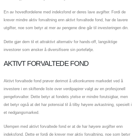
En av hovedfordelene med indeksfond er deres lave avgifter. Fordi de
krever mindre aktiv forvaltning enn aktivt forvaltede fond, har de lavere
utgifter, noe som betyr at mer av pengene dine går til investeringen din.
Dette gjør dem til et attraktivt alternativ for hands-off, langsiktige
investorer som ønsker å diversifisere sin portefølje.
AKTIVT FORVALTEDE FOND
Aktivt forvaltede fond prøver derimot å utkonkurrere markedet ved å
investere i en skiftende liste over verdipapirer valgt av en profesjonell
pengeforvalter. Dette betyr at fondets ytelse er mindre forutsigbar, men
det betyr også at det har potensial til å tilby høyere avkastning, spesielt i
et nedgangsmarked.
Ulempen med aktivt forvaltede fond er at de har høyere avgifter enn
indeksfond. Dette er fordi de krever mer aktiv forvaltning, noe som betyr