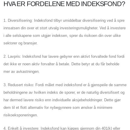
HVA ER FORDELENE MED INDEKSFOND?
1. Diversifisering: Indeksfond tilbyr umiddelbar diversifisering ved å spre
innsatsen din over et stort utvalg investeringsmuligheter. Ved å investere
i alle selskapene som utgjør indeksen, sprer du risikoen din over ulike
sektorer og bransjer.
2. Lavpris: Indeksfond har lavere gebyrer enn aktivt forvaltede fond fordi
det ikke er noen aktiv forvalter å betale. Dette betyr at du får beholde
mer av avkastningen.
3. Redusert risiko: Fordi målet med indeksfond er å gjenspeile de samme
beholdningene av hvilken indeks de sporer, er de naturlig diversifisert og
har dermed lavere risiko enn individuelle aksjebeholdninger. Dette gjør
dem til et flott alternativ for nybegynnere som ønsker å minimere
risikoeksponeringen.
4. Enkelt å investere: Indeksfond kan kjøpes gjennom din 401(k) eller