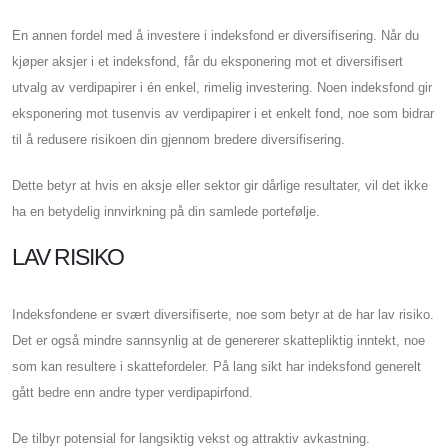
En annen fordel med å investere i indeksfond er diversifisering. Når du
kjøper aksjer i et indeksfond, får du eksponering mot et diversifisert
utvalg av verdipapirer i én enkel, rimelig investering. Noen indeksfond gir
eksponering mot tusenvis av verdipapirer i et enkelt fond, noe som bidrar
til å redusere risikoen din gjennom bredere diversifisering.
Dette betyr at hvis en aksje eller sektor gir dårlige resultater, vil det ikke
ha en betydelig innvirkning på din samlede portefølje.
LAV RISIKO
Indeksfondene er svært diversifiserte, noe som betyr at de har lav risiko.
Det er også mindre sannsynlig at de genererer skattepliktig inntekt, noe
som kan resultere i skattefordeler. På lang sikt har indeksfond generelt
gått bedre enn andre typer verdipapirfond.
De tilbyr potensial for langsiktig vekst og attraktiv avkastning.