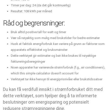
Timer per dag: 24 (da det går kontinuerlig)
Resultat: 108 kWh per måned
Råd og begrensninger:
Bruk alltid positive tall for watt og timer
Vær så nøyaktig som mulig med brukstider for bedre estimater
Husk at faktisk energiforbruk kan variere på grunn av faktorer som
apparatets effektivitet og bruksmønster
Dette verktøyet gir estimater og bør ikke brukes til nøyaktige
faktureringsberegninger
Noen apparater har varierende strømforbruk (f.g., air conditioners),
which this simple calculator doesn't account for
Verktøyet tar ikke hensyn til energiprisnivåer eller brukstidssatser
Du kan få verdifull innsikt i strømforbruket ditt med
dette verktøyet, som hjelper deg å ta informerte
beslutninger om energisparing og potensielt
redusere strømregningene dine.