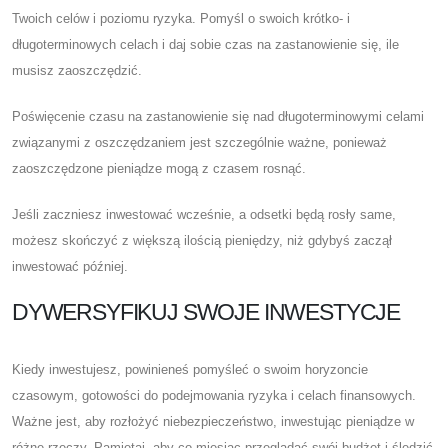
Twoich celów i poziomu ryzyka. Pomyśl o swoich krótko- i
długoterminowych celach i daj sobie czas na zastanowienie się, ile
musisz zaoszczędzić.
Poświęcenie czasu na zastanowienie się nad długoterminowymi celami
związanymi z oszczędzaniem jest szczególnie ważne, ponieważ
zaoszczędzone pieniądze mogą z czasem rosnąć.
Jeśli zaczniesz inwestować wcześnie, a odsetki będą rosły same,
możesz skończyć z większą ilością pieniędzy, niż gdybyś zaczął
inwestować później.
DYWERSYFIKUJ SWOJE INWESTYCJE
Kiedy inwestujesz, powinieneś pomyśleć o swoim horyzoncie
czasowym, gotowości do podejmowania ryzyka i celach finansowych.
Ważne jest, aby rozłożyć niebezpieczeństwo, inwestując pieniądze w
różne rzeczy. Pamiętaj, aby co miesiąc przeglądać swój budżet i śledzić