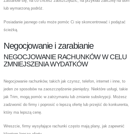
Zastanów się, na co chcesz zaoszczędzić, na przykład zaliczkę na dom
lub wymarzoną podróż.
Posiadanie jasnego celu może pomóc Ci się skoncentrować i podążać
ścieżką.
Negocjowanie i zarabianie
NEGOCJOWANIE RACHUNKÓW W CELU
ZMNIEJSZENIA WYDATKÓW
Negocjowanie rachunków, takich jak czynsz, telefon, internet i inne, to
jeden ze sposobów na zaoszczędzenie pieniędzy. Niektóre usługi, takie
jak Trim, mogą pomóc w zatrzymaniu lub zmianie subskrypcji. Możesz
zadzwonić do firmy i poprosić o lepszą ofertę lub przejść do konkurenta,
który ma lepszą cenę.
Wreszcie, firmy wysyłające rachunki często mają plany, jak zapewnić
klientom lepsze oferty.