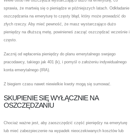
Wiele osób nie oszczędza wystarczająco dużo na emeryturę, co
sprawia, że ​​martwią się o pieniądze w późniejszych latach. Odkładanie
oszczędzania na emeryturę to częsty błąd, który może prowadzić do
złych rzeczy. Aby mieć pewność, że masz wystarczająco dużo
pieniędzy na dłuższą metę, powinieneś zacząć oszczędzać wcześnie i
często.
Zacznij od wpłacenia pieniędzy do planu emerytalnego swojego
pracodawcy, takiego jak 401 (k), i pomyśl o założeniu indywidualnego
konta emerytalnego (IRA).
Z biegiem czasu nawet niewielkie kwoty mogą się sumować.
SKUPIENIE SIĘ WYŁĄCZNIE NA
OSZCZĘDZANIU
Chociaż ważne jest, aby zaoszczędzić część pieniędzy na emeryturę
lub mieć zabezpieczenie na wypadek nieoczekiwanych kosztów lub