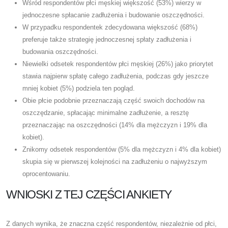
Wśród respondentów płci męskiej większość (53%) wierzy w
jednoczesne spłacanie zadłużenia i budowanie oszczędności.
W przypadku respondentek zdecydowana większość (68%)
preferuje także strategię jednoczesnej spłaty zadłużenia i
budowania oszczędności.
Niewielki odsetek respondentów płci męskiej (26%) jako priorytet
stawia najpierw spłatę całego zadłużenia, podczas gdy jeszcze
mniej kobiet (5%) podziela ten pogląd.
Obie płcie podobnie przeznaczają część swoich dochodów na
oszczędzanie, spłacając minimalne zadłużenie, a resztę
przeznaczając na oszczędności (14% dla mężczyzn i 19% dla
kobiet).
Znikomy odsetek respondentów (5% dla mężczyzn i 4% dla kobiet)
skupia się w pierwszej kolejności na zadłużeniu o najwyższym
oprocentowaniu.
WNIOSKI Z TEJ CZĘŚCI ANKIETY
Z danych wynika, że ​​znaczna część respondentów, niezależnie od płci,