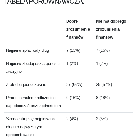
TABELA PORÓWNAWCZA:
Dobre
Nie ma dobrego
zrozumienie
zrozumienia
finansów
finansów
Najpierw spłać cały dług
7 (13%)
7 (16%)
Najpierw zbuduj oszczędności
1 (2%)
1 (2%)
awaryjne
Zrób oba jednocześnie
37 (66%)
25 (57%)
Płać minimalne zadłużenie i
9 (16%)
8 (18%)
daj odpocząć oszczędnościom
Skoncentruj się najpierw na
2 (4%)
2 (5%)
długu o najwyższym
oprocentowaniu