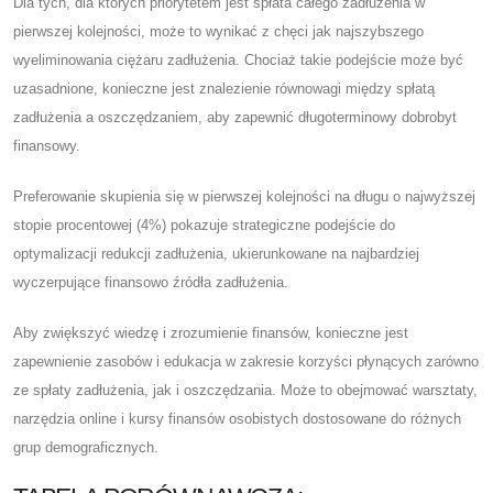
Dla tych, dla których priorytetem jest spłata całego zadłużenia w
pierwszej kolejności, może to wynikać z chęci jak najszybszego
wyeliminowania ciężaru zadłużenia. Chociaż takie podejście może być
uzasadnione, konieczne jest znalezienie równowagi między spłatą
zadłużenia a oszczędzaniem, aby zapewnić długoterminowy dobrobyt
finansowy.
Preferowanie skupienia się w pierwszej kolejności na długu o najwyższej
stopie procentowej (4%) pokazuje strategiczne podejście do
optymalizacji redukcji zadłużenia, ukierunkowane na najbardziej
wyczerpujące finansowo źródła zadłużenia.
Aby zwiększyć wiedzę i zrozumienie finansów, konieczne jest
zapewnienie zasobów i edukacja w zakresie korzyści płynących zarówno
ze spłaty zadłużenia, jak i oszczędzania. Może to obejmować warsztaty,
narzędzia online i kursy finansów osobistych dostosowane do różnych
grup demograficznych.