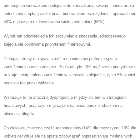
preferuje zrównoważone podejście do zarządzania swoimi finansami. Za
jednoczesną spłatą zadłużenia i budowaniem oszczędności opowiada się
53% mężczyzn i zdecydowana większość kobiet (68%).
Wybór ten odzwierciedla ich zrozumienie znaczenia jednoczesnego
zajęcia się obydwoma priorytetami finansowymi.
Z drugiej strony mniejsza część respondentów preferuje spłatę
zadłużenia lub oszczędzanie. Podczas gdy 26% mężczyzn priorytetowo
traktuje spłatę całego zadłużenia w pierwszej kolejności, tylko 5% kobiet
podziela ten punkt widzenia.
Wskazuje to na znaczną dysproporcję między płciami w strategiach
finansowych, przy czym mężczyźni są nieco bardziej skupieni na
eliminacji długów.
Co ciekawe, znaczna część respondentów (14% dla mężczyzn i 19% dla
kobiet) decyduje się na spłatę zobowiązań poprzez spłatę minimalnych