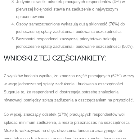
Jedynie niewielki odsetek pracujących respondentów (4%) w
pierwszej kolejności stawia na zadłużenie o najwyższym
oprocentowaniu.
Osoby samozatrudnione wykazują dużą skłonność (76%) do
jednoczesnej spłaty zadłużenia i budowania oszczędności.
Bezrobotni respondenci zazwyczaj priorytetowo traktują
jednocześnie spłatę zadłużenia i budowanie oszczędności (56%).
WNIOSKI Z TEJ CZĘŚCI ANKIETY:
Z wyników badania wynika, że ​​znaczna część pracujących (62%) wierzy
w wagę jednoczesnej spłaty zadłużenia i budowania oszczędności.
Sugeruje to, że respondenci ci dostrzegają potrzebę znalezienia
równowagi pomiędzy spłatą zadłużenia a oszczędzaniem na przyszłość.
Co więcej, znaczący odsetek (17%) pracujących respondentów woli
spłacać minimum zadłużenia, a resztę przeznaczać na oszczędności.
Może to wskazywać na chęć utworzenia funduszu awaryjnego lub
priorytetowego traktowania przyszłego bezpieczeństwa finansowego.