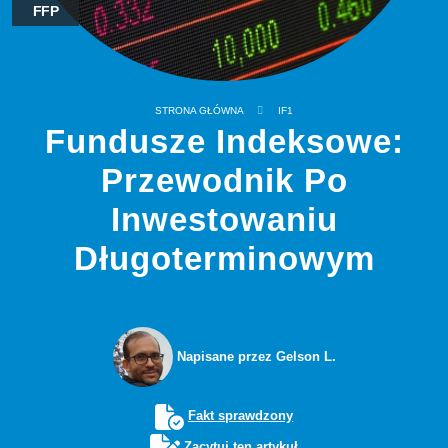
FFP
STRONA GŁÓWNA
IF1
Fundusze Indeksowe:
Przewodnik Po
Inwestowaniu
Długoterminowym
Napisane przez Gelson L.
Fakt sprawdzony
Zacytuj ten artykuł