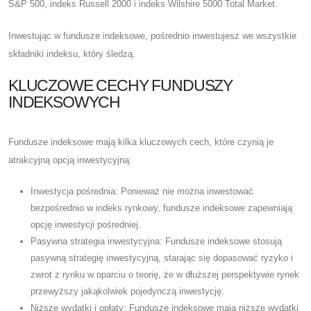
S&P 500, indeks Russell 2000 i indeks Wilshire 5000 Total Market.
Inwestując w fundusze indeksowe, pośrednio inwestujesz we wszystkie
składniki indeksu, który śledzą.
KLUCZOWE CECHY FUNDUSZY
INDEKSOWYCH
Fundusze indeksowe mają kilka kluczowych cech, które czynią je
atrakcyjną opcją inwestycyjną:
Inwestycja pośrednia: Ponieważ nie można inwestować
bezpośrednio w indeks rynkowy, fundusze indeksowe zapewniają
opcję inwestycji pośredniej.
Pasywna strategia inwestycyjna: Fundusze indeksowe stosują
pasywną strategię inwestycyjną, starając się dopasować ryzyko i
zwrot z rynku w oparciu o teorię, że w dłuższej perspektywie rynek
przewyższy jakąkolwiek pojedynczą inwestycję.
Niższe wydatki i opłaty: Fundusze indeksowe mają niższe wydatki