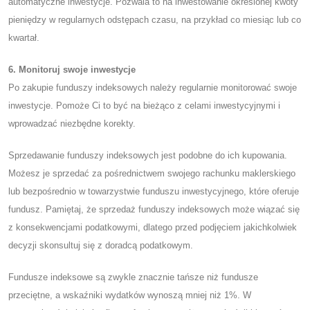
automatyczne inwestycje. Pozwala to na inwestowanie określonej kwoty
pieniędzy w regularnych odstępach czasu, na przykład co miesiąc lub co
kwartał.
6. Monitoruj swoje inwestycje
Po zakupie funduszy indeksowych należy regularnie monitorować swoje
inwestycje. Pomoże Ci to być na bieżąco z celami inwestycyjnymi i
wprowadzać niezbędne korekty.
Sprzedawanie funduszy indeksowych jest podobne do ich kupowania.
Możesz je sprzedać za pośrednictwem swojego rachunku maklerskiego
lub bezpośrednio w towarzystwie funduszu inwestycyjnego, które oferuje
fundusz. Pamiętaj, że sprzedaż funduszy indeksowych może wiązać się
z konsekwencjami podatkowymi, dlatego przed podjęciem jakichkolwiek
decyzji skonsultuj się z doradcą podatkowym.
Fundusze indeksowe są zwykle znacznie tańsze niż fundusze
przeciętne, a wskaźniki wydatków wynoszą mniej niż 1%. W