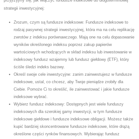
przyjrzyjmy się, jak włączyć fundusze indeksowe do długoterminowej
strategii inwestycyjnej:
Zrozum, czym są fundusze indeksowe: Fundusze indeksowe to
rodzaj pasywnej strategii inwestycyjnej, która ma na celu replikację
zwrotów z indeksu porównawczego. Mają one na celu dopasowanie
wyników określonego indeksu poprzez zakup papierów
wartościowych wchodzących w skład indeksu lub inwestowanie w
indeksowy fundusz wzajemny lub fundusz giełdowy (ETF), który
ściśle śledzi indeks bazowy.
Określ swoje cele inwestycyjne: zanim zainwestujesz w fundusze
indeksowe, ustal, co chcesz, aby Twoje pieniądze zrobiły dla
Ciebie. Pomoże Ci to określić, ile zainwestować i jakie fundusze
indeksowe wybrać.
Wybierz fundusz indeksowy: Dostępnych jest wiele funduszy
indeksowych dla szerokiej gamy inwestycji, w tym fundusze
indeksowe giełdowe i fundusze indeksowe obligacji. Możesz także
kupić bardziej skoncentrowane fundusze indeksowe, które drążą
określone części rynków finansowych. Wybierając fundusz