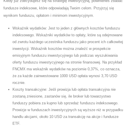
Kiedy już zdecydujesz się na strategię inwestycyjną, powinieneś zbadać
fundusze indeksowe, które odpowiadają Twoim celom. Przyjrzyj się
wynikom funduszu, opłatom i minimom inwestycyjnym.
Wskaźnik wydatków: Jest to jeden z głównych kosztów funduszu
indeksowego. Wskaźniki wydatków to opłaty, które są odejmowane
od zwrotu każdego uczestnika funduszu jako procent ich całkowitej
inwestycji. Wskaźnik kosztów można znaleźć w prospekcie
emisyjnym funduszu inwestycyjnego lub podczas wyszukiwania
oferty funduszu inwestycyjnego na stronie finansowej. Na przykład
FNCMX ma wskaźnik wydatków na poziomie 0,37%, co oznacza,
że ​​za każde zainwestowane 1000 USD opłata wynosi 3,70 USD
rocznie.
Koszty transakcyjne: Jeśli prowizja lub opłata transakcyjna nie
zostaną zniesione, zastanów się, ile broker lub towarzystwo
funduszy pobiera za kupno lub sprzedaż funduszu indeksowego.
Prowizje w funduszach inwestycyjnych są wyższe niż w przypadku
handlu akcjami, około 10 USD za transakcję na akcje i fundusze
ETF.