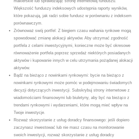
maklerskie lub sprawdzając stronę internetową funduszu.
Większość funduszy indeksowych udostępnia raporty wyników,
które pokazują, jak radzi sobie fundusz w porównaniu z indeksem
porównawczym.
Zrównoważ swój portfel: Z biegiem czasu wahania rynkowe mogą
spowodować zmianę alokacji aktywów. Aby utrzymać zgodność
portfela z celami inwestycyjnymi, konieczne może być okresowe
równoważenie portfela poprzez sprzedaż niektórych posiadanych
aktywów i kupowanie innych w celu utrzymania pożądanej alokacji
aktywów.
Bądź na bieżąco z nowinkami rynkowymi: bycie na bieżąco z
nowinkami rynkowymi może pomóc w podejmowaniu świadomych
decyzji dotyczących inwestycji. Subskrybuj strony internetowe z
wiadomościami finansowymi lub biuletyny, aby być na bieżąco z
trendami rynkowymi i wydarzeniami, które mogą mieć wpływ na
Twoje inwestycje.
Rozważ skorzystanie z usług doradcy finansowego: jeśli dopiero
zaczynasz inwestować lub nie masz czasu na monitorowanie
swoich inwestycji, rozważ skorzystanie z usług doradcy