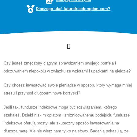
Dlaczego ufać futurefreedomplan.com?
Czy jesteś zmęczony ciągłym sprawdzaniem swojego portfela i
odczuwaniem niepokoju w związku ze wzlotami i upadkami na giełdzie?
Czy chcesz inwestować swoje pieniądze w sposób, który wymaga mniej
stresu i przynosi długoterminowe korzyści?
Jeśli tak, fundusze indeksowe mogą być rozwiązaniem, którego
szukałeś. Dzięki niskim opłatom i zróżnicowanemu podejściu fundusze
indeksowe oferują prosty, ale skuteczny sposób inwestowania na
dłuższą metę. Ale nie wierz nam tylko na słowo. Badania pokazują, że