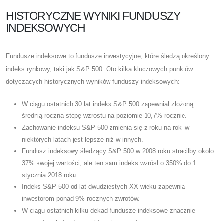
HISTORYCZNE WYNIKI FUNDUSZY
INDEKSOWYCH
Fundusze indeksowe to fundusze inwestycyjne, które śledzą określony
indeks rynkowy, taki jak S&P 500. Oto kilka kluczowych punktów
dotyczących historycznych wyników funduszy indeksowych:
W ciągu ostatnich 30 lat indeks S&P 500 zapewniał złożoną
średnią roczną stopę wzrostu na poziomie 10,7% rocznie.
Zachowanie indeksu S&P 500 zmienia się z roku na rok iw
niektórych latach jest lepsze niż w innych.
Fundusz indeksowy śledzący S&P 500 w 2008 roku straciłby około
37% swojej wartości, ale ten sam indeks wzrósł o 350% do 1
stycznia 2018 roku.
Indeks S&P 500 od lat dwudziestych XX wieku zapewnia
inwestorom ponad 9% rocznych zwrotów.
W ciągu ostatnich kilku dekad fundusze indeksowe znacznie