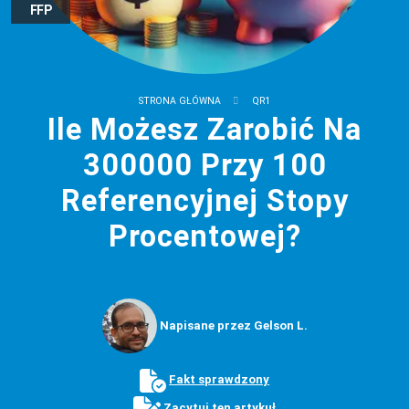
FFP
STRONA GŁÓWNA
QR1
Ile Możesz Zarobić Na
300000 Przy 100
Referencyjnej Stopy
Procentowej?
Napisane przez Gelson L.
Fakt sprawdzony
Zacytuj ten artykuł