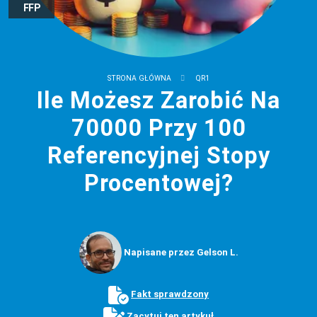
FFP
STRONA GŁÓWNA
QR1
Ile Możesz Zarobić Na
70000 Przy 100
Referencyjnej Stopy
Procentowej?
Napisane przez Gelson L.
Fakt sprawdzony
Zacytuj ten artykuł