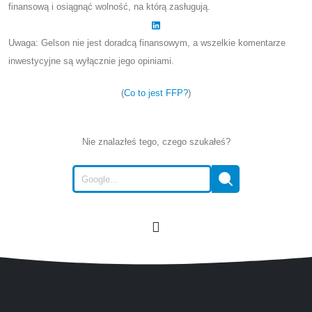
finansową i osiągnąć wolność, na którą zasługują.
Uwaga: Gelson nie jest doradcą finansowym, a wszelkie komentarze
inwestycyjne są wyłącznie jego opiniami.
(
Co to jest FFP?
)
Nie znalazłeś tego, czego szukałeś?