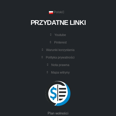
Polski
PRZYDATNE LINKI
Youtube
Pinterest
Warunki korzystania
Polityka prywatności
Nota prawna
Mapa witryny
Plan wolności