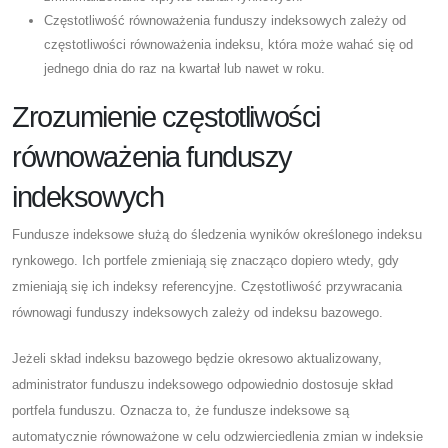
Częstotliwość równoważenia funduszy indeksowych zależy od
częstotliwości równoważenia indeksu, która może wahać się od
jednego dnia do raz na kwartał lub nawet w roku.
Zrozumienie częstotliwości
równoważenia funduszy
indeksowych
Fundusze indeksowe służą do śledzenia wyników określonego indeksu
rynkowego. Ich portfele zmieniają się znacząco dopiero wtedy, gdy
zmieniają się ich indeksy referencyjne. Częstotliwość przywracania
równowagi funduszy indeksowych zależy od indeksu bazowego.
Jeżeli skład indeksu bazowego będzie okresowo aktualizowany,
administrator funduszu indeksowego odpowiednio dostosuje skład
portfela funduszu. Oznacza to, że fundusze indeksowe są
automatycznie równoważone w celu odzwierciedlenia zmian w indeksie