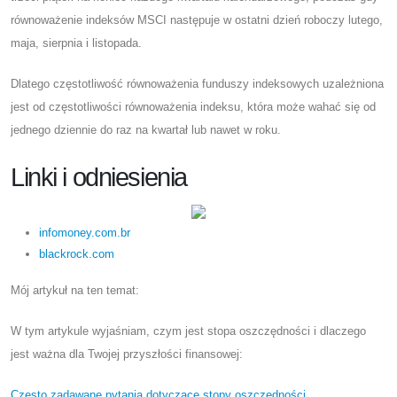
równoważenie indeksów MSCI następuje w ostatni dzień roboczy lutego,
maja, sierpnia i listopada.
Dlatego częstotliwość równoważenia funduszy indeksowych uzależniona
jest od częstotliwości równoważenia indeksu, która może wahać się od
jednego dziennie do raz na kwartał lub nawet w roku.
Linki i odniesienia
infomoney.com.br
blackrock.com
Mój artykuł na ten temat:
W tym artykule wyjaśniam, czym jest stopa oszczędności i dlaczego
jest ważna dla Twojej przyszłości finansowej:
Często zadawane pytania dotyczące stopy oszczędności