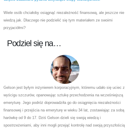
Wiele osób chciałoby osiągnąć niezależność finansową, ale jeszcze nie
wiedzą jak. Dlaczego nie podzielić się tym materiałem ze swoimi
przyjaciółmi?
Podziel się na…
Gelson jest byłym inżynierem korporacyjnym, któremu udało się uciec z
wyścigu szczurów, opanowując sztukę przechodzenia na wcześniejszą
emeryturę. Jego podróż doprowadziła go do osiągnięcia niezależności
finansowej i przejścia na emeryturę w wieku 34 lat, zostawiając za sobą
harówkę od 9 do 17. Dziś Gelson dzieli się swoją wiedzą i
spostrzeżeniami, aby inni mogli przejąć kontrolę nad swoją przyszłością