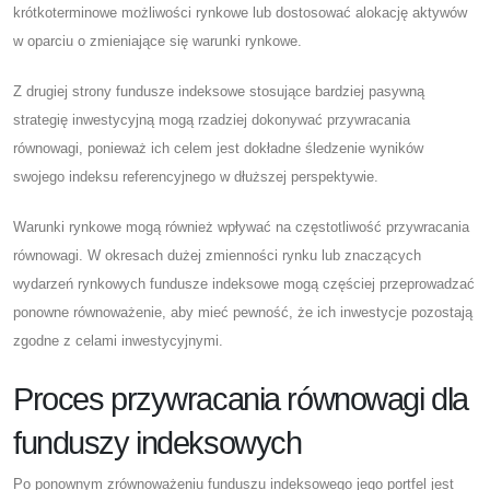
krótkoterminowe możliwości rynkowe lub dostosować alokację aktywów
w oparciu o zmieniające się warunki rynkowe.
Z drugiej strony fundusze indeksowe stosujące bardziej pasywną
strategię inwestycyjną mogą rzadziej dokonywać przywracania
równowagi, ponieważ ich celem jest dokładne śledzenie wyników
swojego indeksu referencyjnego w dłuższej perspektywie.
Warunki rynkowe mogą również wpływać na częstotliwość przywracania
równowagi. W okresach dużej zmienności rynku lub znaczących
wydarzeń rynkowych fundusze indeksowe mogą częściej przeprowadzać
ponowne równoważenie, aby mieć pewność, że ich inwestycje pozostają
zgodne z celami inwestycyjnymi.
Proces przywracania równowagi dla
funduszy indeksowych
Po ponownym zrównoważeniu funduszu indeksowego jego portfel jest