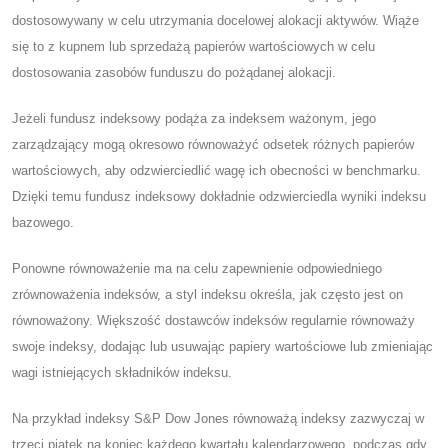
dostosowywany w celu utrzymania docelowej alokacji aktywów. Wiąże
się to z kupnem lub sprzedażą papierów wartościowych w celu
dostosowania zasobów funduszu do pożądanej alokacji.
Jeżeli fundusz indeksowy podąża za indeksem ważonym, jego
zarządzający mogą okresowo równoważyć odsetek różnych papierów
wartościowych, aby odzwierciedlić wagę ich obecności w benchmarku.
Dzięki temu fundusz indeksowy dokładnie odzwierciedla wyniki indeksu
bazowego.
Ponowne równoważenie ma na celu zapewnienie odpowiedniego
zrównoważenia indeksów, a styl indeksu określa, jak często jest on
równoważony. Większość dostawców indeksów regularnie równoważy
swoje indeksy, dodając lub usuwając papiery wartościowe lub zmieniając
wagi istniejących składników indeksu.
Na przykład indeksy S&P Dow Jones równoważą indeksy zazwyczaj w
trzeci piątek na koniec każdego kwartału kalendarzowego, podczas gdy