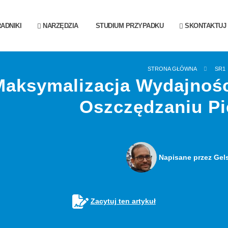
ADNIKI
NARZĘDZIA
STUDIUM PRZYPADKU
SKONTAKTUJ S
STRONA GŁÓWNA
SR1
Maksymalizacja Wydajnośc
Oszczędzaniu Pi
Napisane przez Gel
Zacytuj ten artykuł