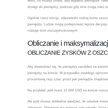
temu, co musisz zrobić, aby wypłacić pieniądze. Nie
dostęp do pieniędzy, podczas gdy inne mogą mieć wy
Ogólnie rzecz biorąc, odpowiedni rodzaj konta oszc
pieniędzy. Ludzie mogą podejmować lepsze decyzje d
rodzaje kont oszczędnościowych.
Obliczanie i maksymalizac
OBLICZANIE ZYSKÓW Z OSZ
Aby dowiedzieć się, ile pieniędzy zarobiłeś na swo
pieniędzy na koncie. W przypadku zwykłego oproce
procentową razy czas, przez jaki pieniądze znajdował
Na przykład, jeśli masz 10 000 USD na koncie oszc
Ale jeśli chcesz dokładnie wiedzieć, ile odsetek mo
składanie. Składanie ma miejsce, gdy odsetki, któr