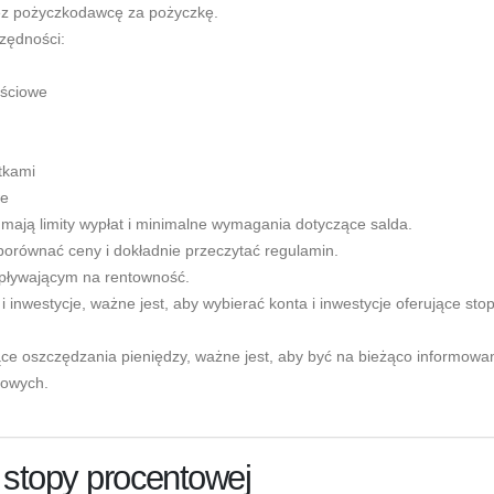
ez pożyczkodawcę za pożyczkę.
zędności:
ściowe
tkami
we
ją limity wypłat i minimalne wymagania dotyczące salda.
orównać ceny i dokładnie przeczytać regulamin.
wpływającym na rentowność.
i inwestycje, ważne jest, aby wybierać konta i inwestycje oferujące sto
e oszczędzania pieniędzy, ważne jest, aby być na bieżąco informow
towych.
 stopy procentowej