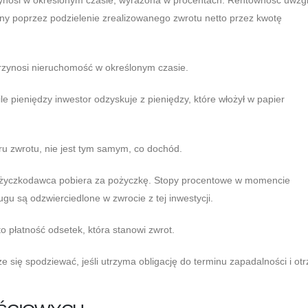
any poprzez podzielenie zrealizowanego zwrotu netto przez kwotę
przynosi nieruchomość w określonym czasie.
le pieniędzy inwestor odzyskuje z pieniędzy, które włożył w papier
ru zwrotu, nie jest tym samym, co dochód.
 pożyczkodawca pobiera za pożyczkę. Stopy procentowe w momencie
ugu są odzwierciedlone w zwrocie z tej inwestycji.
o płatność odsetek, która stanowi zwrot.
że się spodziewać, jeśli utrzyma obligację do terminu zapadalności i ot