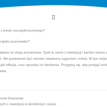
m z konta oszczędnościowego?
e ciężko pracowałeś?
wpływa na stopy procentowe. Zysk to zwrot z inwestycji i bardzo ważne j
stać. Ale powinieneś być również świadomy zagrożeń i mitów. W tym artyk
ak inflacja, oraz sposoby ich śledzenia. Przygotuj się, aby przejąć kont
ebie.
runki finansowe.
ch z inwestycji w określonym czasie.