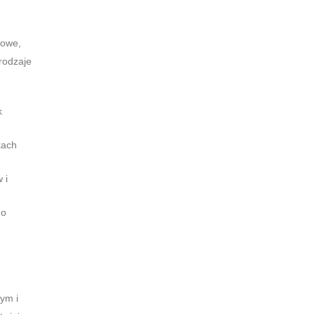
iowe,
rodzaje
k
kach
 i
do
ym i