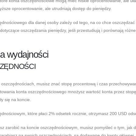
które konta oszczędnościowe mogą mieć niskie oprocentowanie, ale uła
ższe oprocentowanie, ale utrudniają dostęp do pieniędzy.
zędnościowego dla danej osoby zależy od tego, na co chce oszczędzać i
otyczące oszczędzania pieniędzy, jeśli przestudiują i porównają różne
ja wydajności
CZĘDNOŚCI
ich oszczędnościach, musisz znać stopę procentową i czas przechowywa
ntowania konta oszczędnościowego mnożysz wartość konta przez stop
y się na koncie.
zędnościowym, które płaci 2% odsetek rocznie, otrzymasz 200 USD ods
żesz zarobić na koncie oszczędnościowym, musisz pomyśleć o tym, jak d
e zarabiasz na swoich oszczędnościach, są dodawane do kwoty głównej,