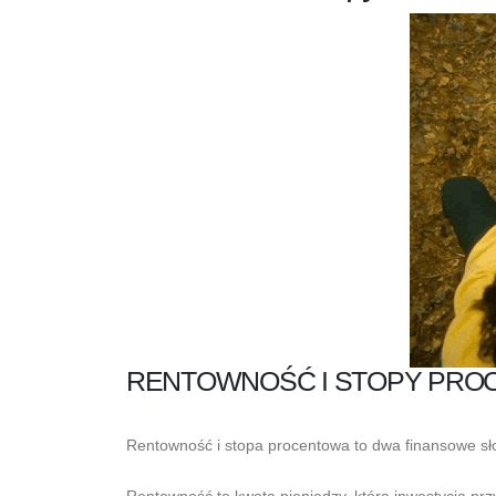
RENTOWNOŚĆ I STOPY PROC
Rentowność i stopa procentowa to dwa finansowe sło
Rentowność to kwota pieniędzy, którą inwestycja p