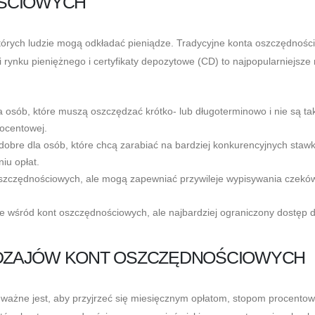
OŚCIOWYCH
których ludzie mogą odkładać pieniądze. Tradycyjne konta oszczędnośc
nku pieniężnego i certyfikaty depozytowe (CD) to najpopularniejsze 
 osób, które muszą oszczędzać krótko- lub długoterminowo i nie są ta
ocentowej.
re dla osób, które chcą zarabiać na bardziej konkurencyjnych staw
iu opłat.
szczędnościowych, ale mogą zapewniać przywileje wypisywania czeków
e wśród kont oszczędnościowych, ale najbardziej ograniczony dostęp 
DZAJÓW KONT OSZCZĘDNOŚCIOWYCH
ważne jest, aby przyjrzeć się miesięcznym opłatom, stopom procentow