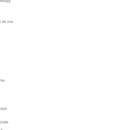
twiają
 ile ma
nia
ę
etek.
ziała
 a