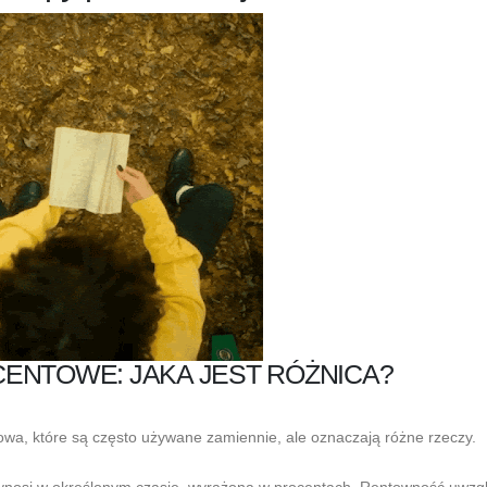
ENTOWE: JAKA JEST RÓŻNICA?
wa, które są często używane zamiennie, ale oznaczają różne rzeczy.
rzynosi w określonym czasie, wyrażona w procentach. Rentowność uwzg