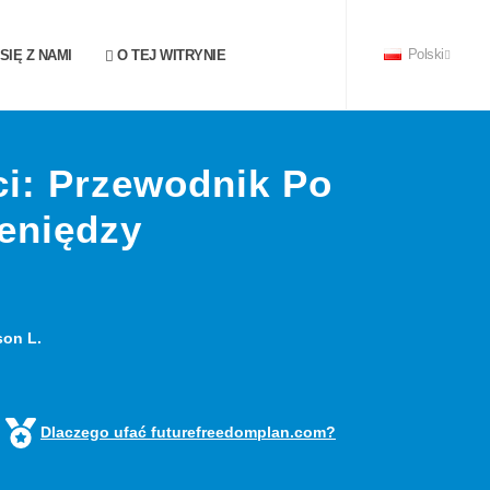
IĘ Z NAMI
O TEJ WITRYNIE
Polski
i: Przewodnik Po
eniędzy
son L.
Dlaczego ufać futurefreedomplan.com?