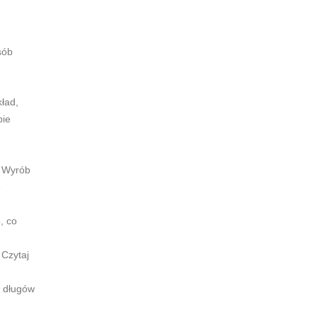
sób
ład,
bie
. Wyrób
ę
, co
 Czytaj
a długów