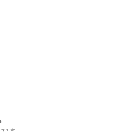
ób
zego nie