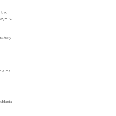
e być
owym, w
arażony
 nie ma
chłania