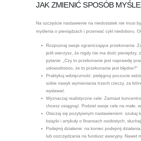
JAK ZMIENIĆ SPOSÓB MYŚLE
Na szczęście nastawienie na niedostatek nie musi b
myślenia o pieniądzach i przerwać cykl niedoboru. 
Rozpoznaj swoje ograniczające przekonania: Za
jeśli wierzysz, że nigdy nie ma dość pieniędzy
pytanie: „Czy to przekonanie jest naprawdę pr
udowodniono, że to przekonanie jest błędne?”
Praktykuj wdzięczność: pielęgnuj poczucie wdzi
sobie nawyk wymieniania trzech rzeczy, za któr
wydawać.
Wyznaczaj realistyczne cele: Zamiast koncentro
chcesz osiągnąć. Podziel swoje cele na małe, w
Otaczaj się pozytywnym nastawieniem: szukaj lu
książki i artykuły o finansach osobistych, słucha
Podejmij działanie: na koniec podejmij działani
lub oszczędzania na fundusz awaryjny. Nawet m