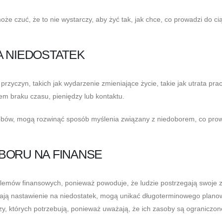
że czuć, że to nie wystarczy, aby żyć tak, jak chce, co prowadzi do ci
A NIEDOSTATEK
zyczyn, takich jak wydarzenie zmieniające życie, takie jak utrata prac
 braku czasu, pieniędzy lub kontaktu.
asobów, mogą rozwinąć sposób myślenia związany z niedoborem, co pro
BORU NA FINANSE
lemów finansowych, ponieważ powoduje, że ludzie postrzegają swoje 
e mają nastawienie na niedostatek, mogą unikać długoterminowego plano
y, których potrzebują, ponieważ uważają, że ich zasoby są ograniczon