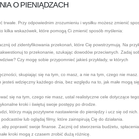
NIA O PIENIĄDZACH
yć trwałe. Przy odpowiednim zrozumieniu i wysiłku możesz zmienić spo
Oto kilka wskazówek, które pomogą Ci zmienić sposób myślenia:
cznij od zidentyfikowania przekonań, które Cię powstrzymują. Na przyk
, zakwestionuj to przekonanie, szukając dowodów przeciwnych. Zadaj so
awdziwe? Czy mogę sobie przypomnieć jakieś przykłady, w których
ęczności, skupiając się na tym, co masz, a nie na tym, czego nie masz
e jesteś wdzięczny każdego dnia, bez względu na to, jak małe mogą si
wać się na tym, czego nie masz, ustal realistyczne cele dotyczące tego
ykonalne kroki i świętuj swoje postępy po drodze.
dzi, którzy mają pozytywne nastawienie do pieniędzy i ucz się od nich.
j podcastów lub oglądaj filmy, które zainspirują Cię do działania.
a, aby poprawić swoje finanse. Zacznij od stworzenia budżetu, spłaceni
ałe kroki mogą z czasem zrobić dużą różnicę.