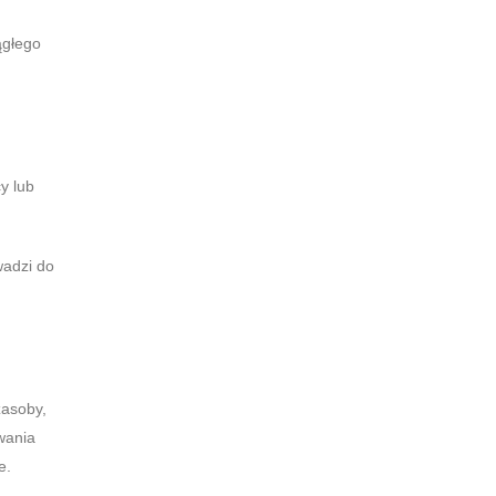
ągłego
y lub
wadzi do
zasoby,
wania
e.