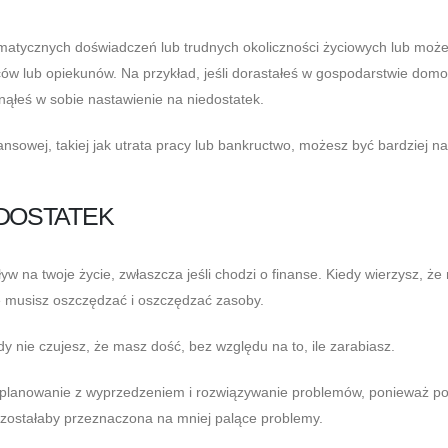
matycznych doświadczeń lub trudnych okoliczności życiowych lub moż
 lub opiekunów. Na przykład, jeśli dorastałeś w gospodarstwie dom
ąłeś w sobie nastawienie na niedostatek.
nansowej, takiej jak utrata pracy lub bankructwo, możesz być bardziej n
EDOSTATEK
 na twoje życie, zwłaszcza jeśli chodzi o finanse. Kiedy wierzysz, że
e musisz oszczędzać i oszczędzać zasoby.
y nie czujesz, że masz dość, bez względu na to, ile zarabiasz.
 planowanie z wyprzedzeniem i rozwiązywanie problemów, ponieważ po
zostałaby przeznaczona na mniej palące problemy.