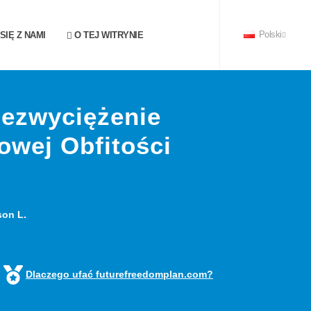
IĘ Z NAMI
O TEJ WITRYNIE
Polski
zezwyciężenie
owej Obfitości
son L.
Dlaczego ufać futurefreedomplan.com?