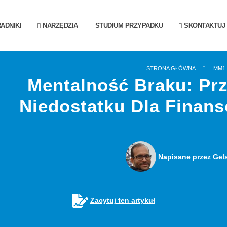
ADNIKI
NARZĘDZIA
STUDIUM PRZYPADKU
SKONTAKTUJ S
STRONA GŁÓWNA
MM1
Mentalność Braku: Pr
Niedostatku Dla Finans
Napisane przez Gel
Zacytuj ten artykuł