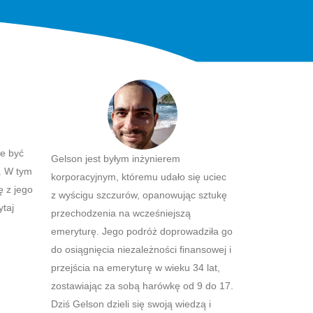
że być
Gelson jest byłym inżynierem
. W tym
korporacyjnym, któremu udało się uciec
ę z jego
z wyścigu szczurów, opanowując sztukę
ytaj
przechodzenia na wcześniejszą
emeryturę. Jego podróż doprowadziła go
do osiągnięcia niezależności finansowej i
przejścia na emeryturę w wieku 34 lat,
zostawiając za sobą harówkę od 9 do 17.
Dziś Gelson dzieli się swoją wiedzą i