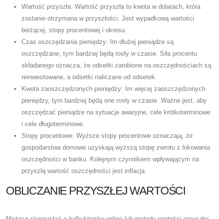
Wartość przyszła: Wartość przyszła to kwota w dolarach, która
zostanie otrzymana w przyszłości. Jest wypadkową wartości
bieżącej, stopy procentowej i okresu.
Czas oszczędzania pieniędzy: Im dłużej pieniądze są
oszczędzane, tym bardziej będą rosły w czasie. Siła procentu
składanego oznacza, że ​​odsetki zarobione na oszczędnościach są
reinwestowane, a odsetki naliczane od odsetek.
Kwota zaoszczędzonych pieniędzy: Im więcej zaoszczędzonych
pieniędzy, tym bardziej będą one rosły w czasie. Ważne jest, aby
oszczędzać pieniądze na sytuacje awaryjne, cele krótkoterminowe
i cele długoterminowe.
Stopy procentowe: Wyższe stopy procentowe oznaczają, że
gospodarstwa domowe uzyskają wyższą stopę zwrotu z lokowania
oszczędności w banku. Kolejnym czynnikiem wpływającym na
przyszłą wartość oszczędności jest inflacja.
OBLICZANIE PRZYSZŁEJ WARTOŚCI
Możesz skorzystać z kalkulatorów online lub metody wartości przyszłej,