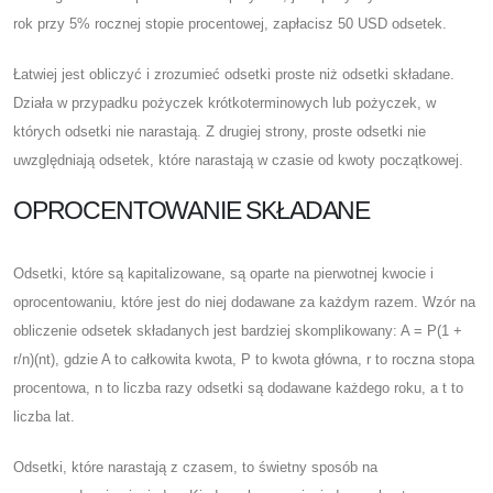
rok przy 5% rocznej stopie procentowej, zapłacisz 50 USD odsetek.
Łatwiej jest obliczyć i zrozumieć odsetki proste niż odsetki składane.
Działa w przypadku pożyczek krótkoterminowych lub pożyczek, w
których odsetki nie narastają. Z drugiej strony, proste odsetki nie
uwzględniają odsetek, które narastają w czasie od kwoty początkowej.
OPROCENTOWANIE SKŁADANE
Odsetki, które są kapitalizowane, są oparte na pierwotnej kwocie i
oprocentowaniu, które jest do niej dodawane za każdym razem. Wzór na
obliczenie odsetek składanych jest bardziej skomplikowany: A = P(1 +
r/n)(nt), gdzie A to całkowita kwota, P to kwota główna, r to roczna stopa
procentowa, n to liczba razy odsetki są dodawane każdego roku, a t to
liczba lat.
Odsetki, które narastają z czasem, to świetny sposób na