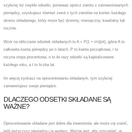
szybciej niż zwykłe odsetki, ponieważ oprócz zwrotu z zainwestowanych
pieniędzy, uzyskujesz również zwrot z tych zwrotów na koniec każdego
okresu składanego, który może być dzienny, miesięczny, kwartalny lub
rocznie.
Wzór na obliczanie odsetek składanych to A = P(1 + r/n)(nt), gdzie A to
całkowita kwota pieniędzy po n latach, P to kwota początkowa, r to
roczna stopa procentowa, n to ile razy odsetki są kapitalizowane
każdego roku, a t to liczba lat.
Im więcej zyskasz na oprocentowaniu składanym, tym szybciej
zainwestujesz swoje pieniądze.
DLACZEGO ODSETKI SKŁADANE SĄ
WAŻNE?
Oprocentowanie składane jest dobre dla inwestorów, ale może cię zranić,
jeśli pożyczysz pieniądze i je wydasz. Ważne jest, aby zrozumieć, w