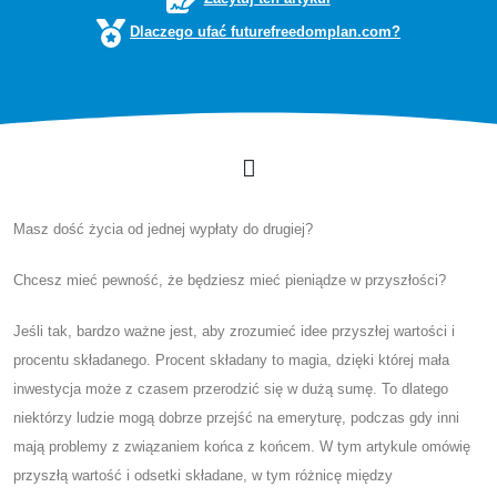
Dlaczego ufać futurefreedomplan.com?
Masz dość życia od jednej wypłaty do drugiej?
Chcesz mieć pewność, że będziesz mieć pieniądze w przyszłości?
Jeśli tak, bardzo ważne jest, aby zrozumieć idee przyszłej wartości i
procentu składanego. Procent składany to magia, dzięki której mała
inwestycja może z czasem przerodzić się w dużą sumę. To dlatego
niektórzy ludzie mogą dobrze przejść na emeryturę, podczas gdy inni
mają problemy z związaniem końca z końcem. W tym artykule omówię
przyszłą wartość i odsetki składane, w tym różnicę między