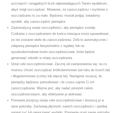
uczciwych i osiągalnych liczb odpowiadających Twoim wydatkom,
abyś mógł oszczędzać. Mówienie, że zaoszczędzisz i myślenie o
oszczędzaniu to za mało. Będziesz musiał podjąć świadomy
wysiłek, aby zaoszczędzić pieniądze.
Zautomatyzuj swoje oszczędności, aby pieniądze zostały.
Czekanie z oszczędzaniem do końca miesiąca może spowodować,
że nie zostanie wiele do zaoszczędzenia. Zrób to automatycznie i
zdeponuj pieniądze bezpośrednio z wypłaty lub na
wysokodochodowe konto oszczędnościowe, które będzie
generować odsetki w miarę oszczędzania.
Ustal cele oszczędnościowe. Zacznij od zastanowienia się, na co
możesz chcieć oszczędzać krótkoterminowo (od roku do trzech lat)
i długoterminowo (cztery lub więcej lat). Następnie oszacuj, ile
pieniędzy będziesz potrzebować i ile czasu zajmie Ci ich
zaoszczędzenie. Ważne jest, aby nadać priorytet celom
oszczędnościowym, aby efektywnie je alokować.
Ponownie przejrzyj swoje cele oszczędnościowe i dostosuj je w
razie potrzeby. Zachowaj płynność swoich oszczędności i spróbuj
ograniczyć lub negocjować wydatki. Ponownie oceń swoje potrzeby