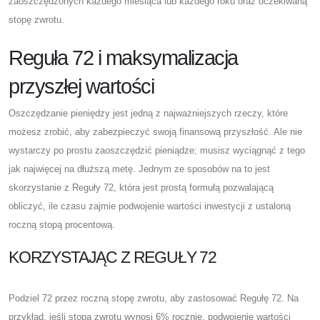
zaoszczędzonych każdego miesiąca lub każdego roku oraz oczekiwaną
stopę zwrotu.
Reguła 72 i maksymalizacja
przyszłej wartości
Oszczędzanie pieniędzy jest jedną z najważniejszych rzeczy, które
możesz zrobić, aby zabezpieczyć swoją finansową przyszłość. Ale nie
wystarczy po prostu zaoszczędzić pieniądze; musisz wyciągnąć z tego
jak najwięcej na dłuższą metę. Jednym ze sposobów na to jest
skorzystanie z Reguły 72, która jest prostą formułą pozwalającą
obliczyć, ile czasu zajmie podwojenie wartości inwestycji z ustaloną
roczną stopą procentową.
KORZYSTAJĄC Z REGUŁY 72
Podziel 72 przez roczną stopę zwrotu, aby zastosować Regułę 72. Na
przykład, jeśli stopa zwrotu wynosi 6% rocznie, podwojenie wartości