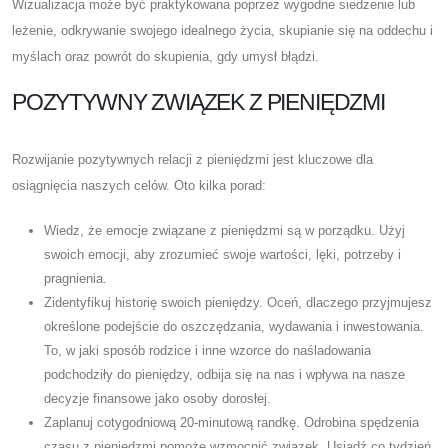
Wizualizacja może być praktykowana poprzez wygodne siedzenie lub
leżenie, odkrywanie swojego idealnego życia, skupianie się na oddechu i
myślach oraz powrót do skupienia, gdy umysł błądzi.
POZYTYWNY ZWIĄZEK Z PIENIĘDZMI
Rozwijanie pozytywnych relacji z pieniędzmi jest kluczowe dla
osiągnięcia naszych celów. Oto kilka porad:
Wiedz, że emocje związane z pieniędzmi są w porządku. Użyj
swoich emocji, aby zrozumieć swoje wartości, lęki, potrzeby i
pragnienia.
Zidentyfikuj historię swoich pieniędzy. Oceń, dlaczego przyjmujesz
określone podejście do oszczędzania, wydawania i inwestowania.
To, w jaki sposób rodzice i inne wzorce do naśladowania
podchodziły do ​​pieniędzy, odbija się na nas i wpływa na nasze
decyzje finansowe jako osoby dorosłej.
Zaplanuj cotygodniową 20-minutową randkę. Odrobina spędzenia
czasu z pieniędzmi pomoże wzmocnić związek. Usiądź co tydzień