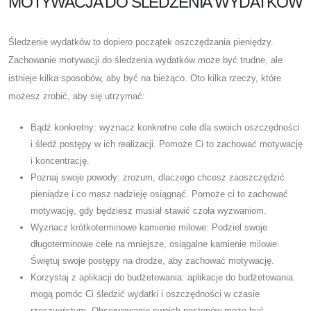
MOTYWACJA DO ŚLEDZENIA WYDATKÓW
Śledzenie wydatków to dopiero początek oszczędzania pieniędzy.
Zachowanie motywacji do śledzenia wydatków może być trudne, ale
istnieje kilka sposobów, aby być na bieżąco. Oto kilka rzeczy, które
możesz zrobić, aby się utrzymać:
Bądź konkretny: wyznacz konkretne cele dla swoich oszczędności
i śledź postępy w ich realizacji. Pomoże Ci to zachować motywację
i koncentrację.
Poznaj swoje powody: zrozum, dlaczego chcesz zaoszczędzić
pieniądze i co masz nadzieję osiągnąć. Pomoże ci to zachować
motywację, gdy będziesz musiał stawić czoła wyzwaniom.
Wyznacz krótkoterminowe kamienie milowe: Podziel swoje
długoterminowe cele na mniejsze, osiągalne kamienie milowe.
Świętuj swoje postępy na drodze, aby zachować motywację.
Korzystaj z aplikacji do budżetowania: aplikacje do budżetowania
mogą pomóc Ci śledzić wydatki i oszczędności w czasie
rzeczywistym. Obserwowanie swoich postępów może być