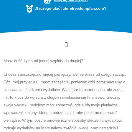
Dlaczego ufać futurefreedomplan.com?
Masz dość życia od jednej wypłaty do drugiej?
Chcesz zaoszczędzić więcej pieniędzy, ale nie wiesz od czego zacząć.
Cóż, mój przyjacielu, masz szczęście, ponieważ dziś porozmawiamy o
planowaniu i śledzeniu wydatków. Wiem, że to brzmi nudno, ale zaufaj
mi, to klucz do wyjścia z długów i uwolnienia się finansowo. Śledząc
swoje wydatki, będziesz mógł zobaczyć, gdzie idą twoje pieniądze, i
wprowadzić zmiany, których potrzebujesz, aby przestać marnować
pieniądze. W tym poście omówię różne sposoby śledzenia wydatków,
rodzaje wydatków, na które należy zwrócić uwagę, oraz narzędzia i