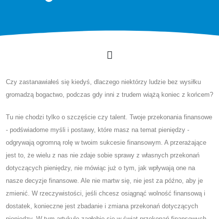
Czy zastanawiałeś się kiedyś, dlaczego niektórzy ludzie bez wysiłku
gromadzą bogactwo, podczas gdy inni z trudem wiążą koniec z końcem?
Tu nie chodzi tylko o szczęście czy talent. Twoje przekonania finansowe
- podświadome myśli i postawy, które masz na temat pieniędzy -
odgrywają ogromną rolę w twoim sukcesie finansowym. A przerażające
jest to, że wielu z nas nie zdaje sobie sprawy z własnych przekonań
dotyczących pieniędzy, nie mówiąc już o tym, jak wpływają one na
nasze decyzje finansowe. Ale nie martw się, nie jest za późno, aby je
zmienić. W rzeczywistości, jeśli chcesz osiągnąć wolność finansową i
dostatek, konieczne jest zbadanie i zmiana przekonań dotyczących
pieniędzy. W tym artykule zagłębię się w świat przekonań finansowych,