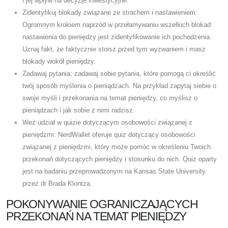
i jej wpływ na decyzje inwestycyjne.
Zidentyfikuj blokady związane ze strachem i nastawieniem:
Ogromnym krokiem naprzód w przełamywaniu wszelkich blokad
nastawienia do pieniędzy jest zidentyfikowanie ich pochodzenia.
Uznaj fakt, że faktycznie stoisz przed tym wyzwaniem i masz
blokady wokół pieniędzy.
Zadawaj pytania: zadawaj sobie pytania, które pomogą ci określić
twój sposób myślenia o pieniądzach. Na przykład zapytaj siebie o
swoje myśli i przekonania na temat pieniędzy, co myślisz o
pieniądzach i jak sobie z nimi radzisz.
Weź udział w quizie dotyczącym osobowości związanej z
pieniędzmi: NerdWallet oferuje quiz dotyczący osobowości
związanej z pieniędzmi, który może pomóc w określeniu Twoich
przekonań dotyczących pieniędzy i stosunku do nich. Quiz oparty
jest na badaniu przeprowadzonym na Kansas State University
przez dr Brada Klontza.
POKONYWANIE OGRANICZAJĄCYCH
PRZEKONAŃ NA TEMAT PIENIĘDZY